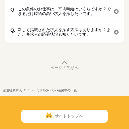
この条件のお仕事は、平均時給はいくらですか？で
Q.
きるだけ時給の高い求人を探したいです。
新しく掲載された求人を探す方法はありますか？ま
Q.
た、各求人の応募状況も知りたいです。
ページの先頭へ
派遣社員求人TOP
ミドル(40代～)活躍中の一覧
サイトトップへ