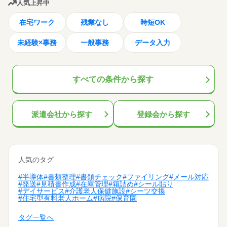
人気上昇中
在宅ワーク
残業なし
時短OK
未経験×事務
一般事務
データ入力
すべての条件
から探す
派遣会社から探す
登録会から探す
人気のタグ
#半導体
#書類整理
#書類チェック
#ファイリング
#メール対応
#発送
#見積書作成
#在庫管理
#箱詰め
#シール貼り
#デイサービス
#介護老人保健施設
#シーツ交換
#住宅型有料老人ホーム
#病院
#保育園
タグ一覧へ