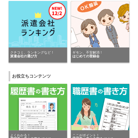
パーソルエクセルHRパートナーズ株式会社
にキニナルを送りました。
福岡県の女性が
株式会社東京海上日動キャリアサービス 九州支社
にキニナルを送りました。
福岡県の女性が
クチコミ、ランキングなど！
ギモン、不安解消！
キャリアリンク株式会社（東証プライム市場）
派遣会社の選び方
はじめての登録会
にキニナルを送りました。
福岡県の女性が
お役立ちコンテンツ
マンパワーグループ株式会社 九州統括部
にキニナルを送りました。
福岡県の女性が
パーソルエクセルHRパートナーズ株式会社
にキニナルを送りました。
福岡県の女性が
株式会社スタッフサービス オフィス事業本部
にキニナルを送りました。
よくわかる！
ここがポイント！