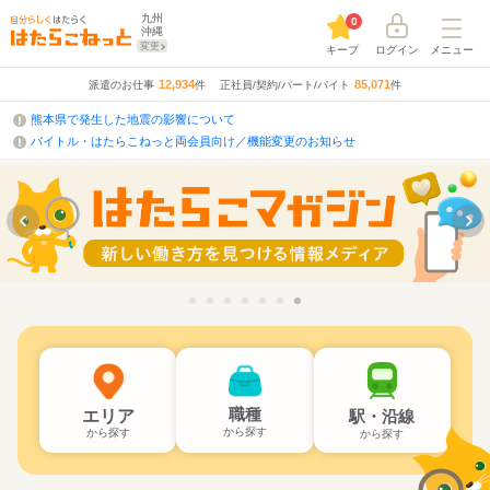
九州
0
沖縄
変更
キープ
ログイン
メニュー
12,934
85,071
派遣のお仕事
件
正社員/契約/パート/バイト
件
熊本県で発生した地震の影響について
バイトル・はたらこねっと両会員向け／機能変更のお知らせ
職種
エリア
駅・沿線
から探す
から探す
から探す