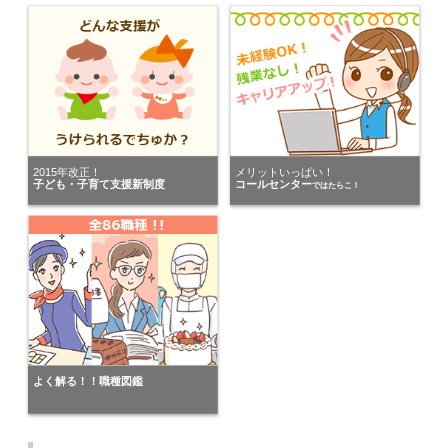
2015年改正！
メリットいっぱい！
子ども・子育て支援新制度
コールセンター
ではたらこ！
よく解る！！職種図鑑