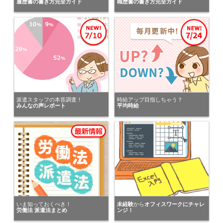
履歴書の書き方完全ガイド
職歴書の書き方完全ガイド
福岡県の女性が
株式会社アソウ・ヒューマニーセンター 九州エリア
にキニナルを送りました。
福岡県の女性が
パーソルテンプスタッフ株式会社
にキニナルを送りました。
福岡県の女性が
トランスコスモスパートナーズ株式会社
派遣スタッフの本音調査！
時給アップ目指しちゃう？
みんなの声レポート
平均時給
にキニナルを送りました。
福岡県の女性が
パーソルテンプスタッフ株式会社
にキニナルを送りました。
いま知っておくべき！
未経験
から
オフィスワークにチャレ
労働法 派遣法まとめ
ンジ！