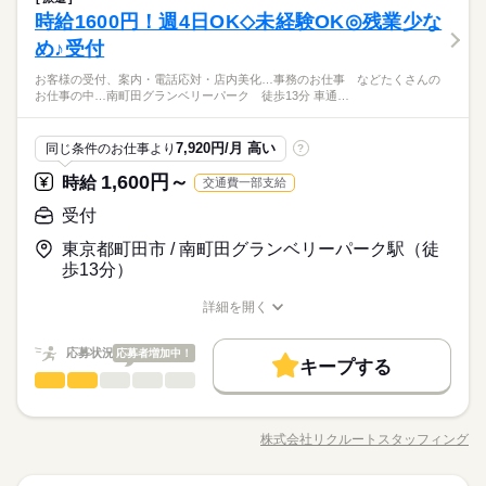
10：00-19：00（休憩60分）実働8時間00分
多い年齢層
週休2日のお仕事です。
産休・育休
社会保険制度
研修制度
資格支援
日払い
流通・小売関連
業界
残10未満
10時～出社
週2・3日
週4日
平日休み
時給1600円！週4日OK◇未経験OK◎残業少な
※残業時間：月0時間～3時間程度。■ほとんど残業はありませ
◇大手自動車販売会社にて事務のお仕事 ・自動車登録処理 ・デ
禁煙・分煙
車OK
しずか
社員食堂
派遣活躍中
英語不要
にぎやか
応募資格
職場の様子
ん。
ータ入力 ・電話応対 お客様がいらっしゃるフロアでの勤務で
家庭都合休可
シフト勤務
め♪受付
男性
女性
男女の割合
す。 ▼こちらのお仕事以外にも...▼ ・大手企業でのお仕事 ・人
働き方・環境
オフィスワーク未経験OK！ ※社会人経験のある方 【オフィス
PC不要
続きを読む
お客様の受付、案内・電話応対・店内美化…事務のお仕事 などたくさんの
気の在宅や大学事務のお仕事 など たくさんのお仕事の中から
ワークデビュー大歓迎！】 前職が飲食やアパレルなどで オフィ
産休・育休
社会保険制度
研修制度
資格支援
日払い
お仕事の中…南町田グランベリーパーク 徒歩13分 車通…
時短相談可能【残業/制服なし】【バイク＆自転車＆車通勤OK/
あなたのご希望に合わせて選べます♪ 09月、10月スタートのご
続きを読む
休日・休暇
スワーク初挑戦！という 先輩方も多くいらっしゃいます！ オフ
ひとりで
みんなで
仕事の仕方
駐車場有】
希望の方も まずはお気軽にご相談ください☆
禁煙・分煙
車OK
社員食堂
派遣活躍中
英語不要
ィス未経験でもチャレンジできる お仕事が他にもたくさん♪ 就
週休2日のお仕事です。
流通・小売関連
業界
◇大手自動車販売会社にて事務のお仕事
業前にも、オンラインでの研修など サポート体制も整えていま
続きを読む
7,920円/月 高い
同じ条件のお仕事より
?
PC不要
◎派遣スタッフ就業中！
しずか
にぎやか
応募資格
職場の様子
すので 安心してご応募ください◎
◎未経験の方も歓迎！
1,600円～
時給
交通費一部支給
オフィスワーク未経験OK！ ※社会人経験のある方 【オフィス
時給 1,700円～
給与
ワークデビュー大歓迎！】 前職が飲食やアパレルなどで オフィ
受付
詳しい募集要項をすべて見る
時短相談可能【残業/制服なし】【バイク＆自転車＆車通勤OK/
スワーク初挑戦！という 先輩方も多くいらっしゃいます！ オフ
交通費 1ヵ月3万円を上限として実費支給 月収例 20万4000円 時
お仕事の特徴
駐車場有】
東京都町田市 / 南町田グランベリーパーク駅（徒
ィス未経験でもチャレンジできる お仕事が他にもたくさん♪ 就
給1700円×実働6h×週5日×4週 ※月収例を保証するものではあり
◇大手自動車販売会社にて事務のお仕事
歩13分）
基本特徴
業前にも、オンラインでの研修など サポート体制も整えていま
続きを読む
ません。 ※給与即受取りサービス利用可（利用条件有） ha_rs_
◎派遣スタッフ就業中！
応募する
すので 安心してご応募ください◎
001
未経験OK
新卒・第二
20代活躍
30代活躍
40代活躍
◎未経験の方も歓迎！
詳細を開く
続きを読む
職種/応募資格
お仕事の特徴
給与/時間/休日
募集条件
時給 1,700円～
給与
詳しい募集要項をすべて見る
応募状況
応募者増加中！
交通費
1ヵ月以内にスタート
勤務地固定
主婦・主夫
続きを読む
交通費 1ヵ月3万円を上限として実費支給 月収例 20万4000円 時
キープする
長期
期間・時間
受付
職種
給1700円×実働6h×週5日×4週 ※月収例を保証するものではあり
履歴書不要
WEB登録
ひとりで
みんなで
仕事の仕方
基本特徴
ません。 ※給与即受取りサービス利用可（利用条件有） ha_rs_
10：00-17：00（休憩60分）実働6時間00分
◇カーディーラーにて以下の業務をお願いします。 ・お客様の
応募する
未経験OK
新卒・第二
20代活躍
30代活躍
40代活躍
就業時間・曜日
001
※残業時間：月0時間～3時間程度。■ほとんど残業はありませ
受付、案内 ・電話応対 ・店内美化 ・SNS更新 ・簡単なデータ
株式会社リクルートスタッフィング
募集条件
続きを読む
しずか
にぎやか
職場の様子
ん。
職種/応募資格
残10未満
お仕事の特徴
10時～出社
1日7h以下
土日祝休
給与/時間/休日
入力 ・その他庶務業務 ▼こちらのお仕事以外にも...▼ ・大手企
交通費
1ヵ月以内にスタート
勤務地固定
主婦・主夫
業でのお仕事 ・人気の在宅や大学事務のお仕事 など たくさん
家庭都合休可