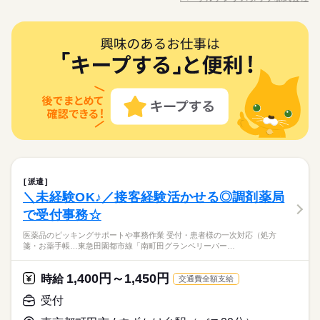
職種/応募資格
お仕事の特徴
給与/時間/休日
ォーマット入力） ●お客様あてのDM作成 ●電話対応、環境整備
交通費
勤務地固定
主婦・主夫
履歴書不要
日曜 祝日
休日・休暇
09：00～18：00（実働08：00、休憩01：00）
続きを読む
働き方・環境
続きを読む
●InstagramなどのSNS更新
09：00～13：00（実働04：00、休憩00：00）
WEB登録
◆シフト制◆週3～5日出勤◆日祝休み
続きを読む
大手企業
ブランクOK
産休・育休
社会保険制度
ほぼ残業なし♪
ひとりで
みんなで
仕事の仕方
就業時間・曜日
受付
職種
低い
高い
◆土曜日は休憩なし・9時～13時まで
多い年齢層
研修制度
資格支援
制服あり
禁煙・分煙
派遣活躍中
サービス関連
業界
残業なし
残10未満
残20未満
シフト勤務
＜赤と白の基調＊外車ディーラ＞2名体制★受付+事務 ●お客様
働き方・環境
しずか
にぎやか
応募資格
少人数
英語不要
職場の様子
のお出迎え、ご案内、お茶出し ●日報作成、売上データ入力（フ
男性
女性
男女の割合
ォーマット入力） ●お客様あてのDM作成 ●電話対応、環境整備
日曜 祝日
休日・休暇
大手企業
ブランクOK
産休・育休
社会保険制度
■業界経験不問 ■接客や受付業務のご経験がある方 《オフィスワ
活かせるスキル
続きを読む
●InstagramなどのSNS更新
ークデビュー応援！》 未経験でも安心の研修あり◎ 少しでも興
◆シフト制◆週3～5日出勤◆日祝休み
研修制度
資格支援
制服あり
禁煙・分煙
派遣活躍中
町田市小川エリア！すずかけ台から徒歩10分圏内♪車・バイク・
Excel
続きを読む
味が湧いたら、 お気軽に「キニナル」してください♪
ひとりで
みんなで
仕事の仕方
自転車OK人と関わるお仕事好きな方へ♪2名体制の受付です／PC
少人数
英語不要
サービス関連
業界
入力もあります！正規輸入車のディーラー／はじめてからTRY
続きを読む
活かせるスキル
Excel
できます★平日2連休できます◎
しずか
にぎやか
応募資格
職場の様子
■業界経験不問 ■接客や受付業務のご経験がある方 《オフィスワ
時給 1,590円
派遣
給与
ークデビュー応援！》 未経験でも安心の研修あり◎ 少しでも興
詳しい募集要項をすべて見る
お仕事の特徴
町田市小川エリア！すずかけ台から徒歩10分圏内♪車・バイク・
＼未経験OK♪／接客経験活かせる◎調剤薬局
味が湧いたら、 お気軽に「キニナル」してください♪
月収例 254,400円
自転車OK人と関わるお仕事好きな方へ♪2名体制の受付です／PC
基本特徴
で受付事務☆
入力もあります！正規輸入車のディーラー／はじめてからTRY
続きを読む
未経験OK
新卒・第二
20代活躍
30代活躍
40代活躍
できます★平日2連休できます◎
応募する
医薬品のピッキングサポートや事務作業 受付・患者様の一次対応（処方
長期
期間・時間
箋・お薬手帳…東急田園都市線「南町田グランベリーパー…
募集条件
09：30～18：30（実働08：00、休憩01：00）
時給 1,590円
給与
交通費
勤務地固定
主婦・主夫
履歴書不要
続きを読む
詳しい募集要項をすべて見る
＜残業なし＞
1,400円～1,450円
時給
交通費全額支給
月収例 254,400円
＜9：30～18：30の中で実働7.5時間以上の相談OK＞
WEB登録
基本特徴
受付
未経験OK
新卒・第二
20代活躍
30代活躍
40代活躍
就業時間・曜日