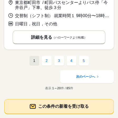
東京都町田市 / 町田バスセンターよりバス停「今
井谷戸」下車、徒歩３分
交替制（シフト制） 就業時間１ 9時00分〜18時00分 又は 8時30分〜19時00分の時間の間の6時間程度
日曜日，祝日，その他
詳細を見る
（ハローワークより転載）
1
2
3
4
5
次のページへ
表示
1～20
件 /
85
件
この条件の新着を受け取る