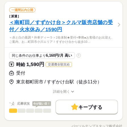
付・患者様の一次対応（処方箋・お薬手帳の受取） ●商品販売な
応募する
募集条件
長期
期間・時間
残業なし
残10未満
残20未満
週4日
平日休み
火曜 水曜
休日・休暇
ど
続きを読む
ひとりで
みんなで
仕事の仕方
交通費
受付
勤務地固定
主婦・主夫
履歴書不要
職種
一週間以内公開
09：30～18：00（実働07：30、休憩01：00）
低い
高い
多い年齢層
＜火・水休み＞＜週5もOK＞
働き方・環境
サービス関連
業界
続きを読む
＜残業なし＞
派遣
日祝休み☆＜薬局＊ピッキング・受付事務＞18：00定時♪ ●薬剤
WEB登録
大手企業
ブランクOK
産休・育休
社会保険制度
しずか
にぎやか
＜南町田／すずかけ台＞クルマ販売店舗の受
＜9：30～18：30の中で実働7.5時間以上なら相談OK＞
応募資格
職場の様子
師サポート（お薬のピッキング） ●ジェネリック医薬品のご案内
就業時間・曜日
男性
女性
男女の割合
●電子お薬手帳のご案内 ●データ入力（処方箋内容など） ●受
研修制度
資格支援
禁煙・分煙
車OK
派遣活躍中
付／火水休み／1590円
■医療事務・薬局・医療機関等での勤務のご経験がある方大歓迎
残業なし
残10未満
残20未満
週4日
平日休み
続きを読む
付・患者様の一次対応（処方箋・お薬手帳の受取） ●商品販売な
☆ ※業界未経験OK！ 【Excel】 文字入力・修正 PCの基本操作
働き方・環境
英語不要
PC不要
デニム・スニーカーでOK★憧れ♪白衣の貸与があります♪なにか
＜赤と白の基調＊外車ディーラ＞2名体制★受付+事務●お客様のお出迎え、
火曜 水曜
休日・休暇
ど
続きを読む
ができる方！フォーマット入力ができればOK！ 《オフィスワー
ひとりで
みんなで
仕事の仕方
ご案内、お…町田市小川エリア！すずかけ台から徒歩10…
しらの接客対応の経験があればOK！知識不要◎未経験からTRY
大手企業
ブランクOK
産休・育休
社会保険制度
クデビュー応援！》 未経験でも安心の研修あり◎ 少しでも興味
＜火・水休み＞＜週5もOK＞
サービス関連
業界
可♪＜直接雇用の実績がある企業＞シフト制＊自分の生活と両立
が湧いたら、 お気軽に「キニナル」してください♪
続きを読む
研修制度
資格支援
禁煙・分煙
車OK
派遣活躍中
しやすい♪
しずか
にぎやか
応募資格
職場の様子
6,160円/月 高い
同じ条件のお仕事より
?
英語不要
PC不要
■医療事務・薬局・医療機関等での勤務のご経験がある方大歓迎
1,590円
時給
交通費全額支給
時給 1,400円～1,450円
給与
☆ ※業界未経験OK！ 【Excel】 文字入力・修正 PCの基本操作
詳しい募集要項をすべて見る
お仕事の特徴
デニム・スニーカーでOK★憧れ♪白衣の貸与があります♪なにか
ができる方！フォーマット入力ができればOK！ 《オフィスワー
受付
月収例 224,000円～232,000円+残業代
しらの接客対応の経験があればOK！知識不要◎未経験からTRY
基本特徴
クデビュー応援！》 未経験でも安心の研修あり◎ 少しでも興味
可♪＜直接雇用の実績がある企業＞シフト制＊自分の生活と両立
東京都町田市 / すずかけ台駅（徒歩11分）
が湧いたら、 お気軽に「キニナル」してください♪
続きを読む
未経験OK
新卒・第二
20代活躍
30代活躍
40代活躍
しやすい♪
応募する
長期
期間・時間
詳細を開く
募集条件
職種/応募資格
お仕事の特徴
給与/時間/休日
09：00～18：00（実働08：00、休憩01：00）
時給 1,400円～1,450円
給与
交通費
勤務地固定
主婦・主夫
履歴書不要
続きを読む
詳しい募集要項をすべて見る
09：00～13：00（実働04：00、休憩00：00）
応募状況
今が狙い目！
月収例 224,000円～232,000円+残業代
キープする
ほぼ残業なし♪
WEB登録
基本特徴
受付
職種
低い
高い
◆土曜日は休憩なし・9時～13時まで
多い年齢層
未経験OK
新卒・第二
20代活躍
30代活躍
40代活躍
就業時間・曜日
＜赤と白の基調＊外車ディーラ＞2名体制★受付+事務 ●お客様
応募する
募集条件
長期
期間・時間
のお出迎え、ご案内、お茶出し ●日報作成、売上データ入力（フ
残業なし
残10未満
残20未満
シフト勤務
パーソルテンプスタッフ株式会社
男性
女性
男女の割合