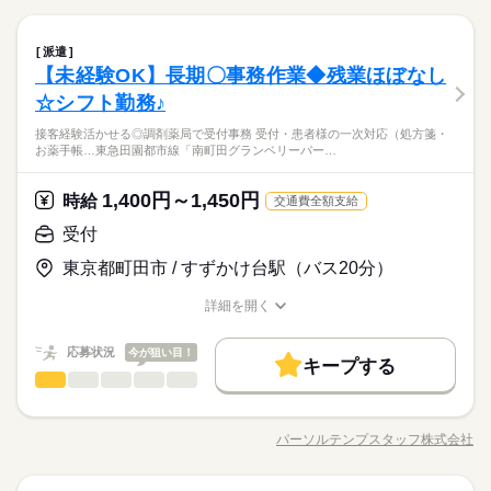
続きを読む
働き方・環境
残10未満
週4日
平日休み
家庭都合休可
作成 ●電話対応、環境整備 ●InstagramなどのSNS更新
産休・育休
社会保険制度
研修制度
資格支援
続きを読む
火曜 水曜
休日・休暇
産休・育休
社会保険制度
研修制度
資格支援
ひとりで
みんなで
仕事の仕方
長期
期間・時間
禁煙・分煙
車OK
英語不要
PC不要
受付
職種
派遣
低い
高い
多い年齢層
週休2日のお仕事です。
サービス関連
業界
禁煙・分煙
車OK
英語不要
PC不要
【未経験OK】長期〇事務作業◆残業ほぼなし
09：30-18：00（休憩60分）実働7時間30分
時間相談◎＜南町田／すずかけ台＞クルマ販売店舗の受付／火
しずか
にぎやか
応募資格
職場の様子
※残業時間：月0時間～3時間程度。基本的に発生しません。
水休み／1590円 ●お客様のお出迎え、ご案内、お茶出し ●日報
☆シフト勤務♪
男性
女性
男女の割合
作成、売上データ入力（フォーマット入力） ●お客様あてのDM
■業界経験不問 ■接客や受付業務のご経験がある方 《オフィスワ
続きを読む
接客経験活かせる◎調剤薬局で受付事務 受付・患者様の一次対応（処方箋・
作成 ●電話対応、環境整備 ●InstagramなどのSNS更新
ークデビュー応援！》 未経験でも安心の研修あり◎ 少しでも興
お薬手帳…東急田園都市線「南町田グランベリーパー…
正規輸入車のディーラー／はじめてからTRYできます★町田市
続きを読む
火曜 水曜
休日・休暇
味が湧いたら、 お気軽に「キニナル」してください♪
ひとりで
みんなで
仕事の仕方
小川エリア！すずかけ台から徒歩10分圏内♪車・バイク・自転車
週休2日のお仕事です。
サービス関連
業界
OK人と関わるお仕事好きな方へ♪2名体制の受付です／PC入力も
1,400円～1,450円
時給
続きを読む
交通費全額支給
あります！平日2連休できます◎
しずか
にぎやか
応募資格
職場の様子
受付
■業界経験不問 ■接客や受付業務のご経験がある方 《オフィスワ
時給 1,590円
給与
東京都町田市 / すずかけ台駅（バス20分）
ークデビュー応援！》 未経験でも安心の研修あり◎ 少しでも興
詳しい募集要項をすべて見る
お仕事の特徴
正規輸入車のディーラー／はじめてからTRYできます★町田市
味が湧いたら、 お気軽に「キニナル」してください♪
月収例 238,500円
小川エリア！すずかけ台から徒歩10分圏内♪車・バイク・自転車
基本特徴
詳細を開く
OK人と関わるお仕事好きな方へ♪2名体制の受付です／PC入力も
職種/応募資格
お仕事の特徴
給与/時間/休日
続きを読む
未経験OK
新卒・第二
20代活躍
30代活躍
40代活躍
あります！平日2連休できます◎
応募する
応募状況
今が狙い目！
長期
期間・時間
キープする
募集条件
受付
職種
09：30～18：00（実働07：30、休憩01：00）
低い
高い
多い年齢層
時給 1,590円
給与
交通費
勤務地固定
主婦・主夫
履歴書不要
続きを読む
詳しい募集要項をすべて見る
＜9：30～18：30の中で実働7.5時間以上の相談OK＞
8月開始★＼未経験OK♪／接客経験活かせる◎調剤薬局で受付事
月収例 238,500円
WEB登録
基本特徴
務☆ ●受付・患者様の一次対応（処方箋・お薬手帳の受取） ●ジ
パーソルテンプスタッフ株式会社
男性
女性
男女の割合
職種/応募資格
お仕事の特徴
給与/時間/休日
ェネリック医薬品のご案内 ●電子お薬手帳のご案内 ●データ入力
未経験OK
新卒・第二
20代活躍
30代活躍
40代活躍
就業時間・曜日
続きを読む
火曜 水曜
休日・休暇
（処方箋内容など） ●薬剤師サポート（お薬のピッキング） ●商
応募する
募集条件
長期
期間・時間
残業なし
残10未満
残20未満
平日休み
品販売など
続きを読む