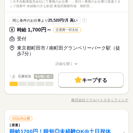
【未経験OK★】【週3～5日で選べます】【自転車/バイク/車通
◇大手自動車販売会社にて事務のお仕事・…受付＋事務のお仕事◎派遣スタ
選べます♪ 09月、10月スタートのご希望の方も まずはお気軽に
続きを読む
スワーク初挑戦！という 先輩方も多くいらっしゃいます！ オフ
ひとりで
みんなで
仕事の仕方
ッフ就業中 未経験の方も歓迎 東急田園都市線 南町田…
勤OK】
ご相談ください☆
ィス未経験でもチャレンジできる お仕事が他にもたくさん♪ 就
流通・小売関連
業界
◇ディーラーにて受付案内のお仕事
業前にも、オンラインでの研修など サポート体制も整えていま
続きを読む
◎不明点は聞ける環境で安心スタート♪
しずか
にぎやか
応募資格
職場の様子
すので 安心してご応募ください◎
25,520円/月 高い
同じ条件のお仕事より
?
◎町田市鶴間
オフィスワーク未経験OK！ ※社会人経験のある方 【オフィス
1,700円～
時給
交通費一部支給
時給 1,505円～
給与
ワークデビュー大歓迎！】 前職が飲食やアパレルなどで オフィ
詳しい募集要項をすべて見る
【未経験OK★】【週3～5日で選べます】【自転車/バイク/車通
スワーク初挑戦！という 先輩方も多くいらっしゃいます！ オフ
受付
交通費 1ヵ月3万円を上限として実費支給 月収例 24万0800円 時
お仕事の特徴
勤OK】
ィス未経験でもチャレンジできる お仕事が他にもたくさん♪ 就
給1505円×実働8h×週5日×4週 ※月収例を保証するものではあり
◇ディーラーにて受付案内のお仕事
東京都町田市 / 南町田グランベリーパーク駅（徒
基本特徴
業前にも、オンラインでの研修など サポート体制も整えていま
続きを読む
ません。 ha_rs_001
◎不明点は聞ける環境で安心スタート♪
応募する
歩7分）
すので 安心してご応募ください◎
未経験OK
新卒・第二
20代活躍
30代活躍
40代活躍
◎町田市鶴間
続きを読む
詳細を開く
募集条件
時給 1,505円～
給与
職種/応募資格
お仕事の特徴
給与/時間/休日
詳しい募集要項をすべて見る
交通費
1ヵ月以内にスタート
勤務地固定
主婦・主夫
続きを読む
交通費 1ヵ月3万円を上限として実費支給 月収例 24万0800円 時
応募状況
今が狙い目！
長期
期間・時間
給1505円×実働8h×週5日×4週 ※月収例を保証するものではあり
キープする
履歴書不要
WEB登録
基本特徴
受付
職種
ません。 ha_rs_001
09：30-18：30（休憩60分）実働8時間00分
低い
高い
多い年齢層
応募する
未経験OK
新卒・第二
20代活躍
30代活躍
40代活躍
就業時間・曜日
※残業時間：月0時間～3時間程度。■基本的に想定していませ
◇大手自動車販売会社にて事務のお仕事 ・お客様のご案内 ・デ
募集条件
続きを読む
ん。
残10未満
週2・3日
週4日
平日休み
家庭都合休可
ータ入力 ・電話応対 ・庶務業務 ＊未経験の方大歓迎！難しいス
株式会社リクルートスタッフィング
男性
女性
男女の割合
職種/応募資格
交通費
お仕事の特徴
1ヵ月以内にスタート
勤務地固定
給与/時間/休日
主婦・主夫
キル一切不要！ ＊駐車場へお客様をお迎えに行くなど動きのあ
シフト勤務
続きを読む
続きを読む
るお仕事です。 ▼こちらのお仕事以外にも...▼ ・大手企業での
履歴書不要
WEB登録
長期
期間・時間
お仕事 ・人気の在宅や大学事務のお仕事 など たくさんのお仕
水曜
続きを読む
休日・休暇
働き方・環境
ひとりで
みんなで
仕事の仕方
就業時間・曜日
受付
職種
事の中からあなたのご希望に合わせて選べます♪ 09月、10月ス
3日以内公開
09：30-18：30（休憩60分）実働8時間00分
低い
高い
多い年齢層
週休2日のお仕事です。
産休・育休
社会保険制度
研修制度
資格支援
流通・小売関連
業界
タートのご希望の方も まずはお気軽にご相談ください☆
残10未満
週2・3日
週4日
平日休み
家庭都合休可
派遣
※残業時間：月0時間～3時間程度。■基本的に想定していませ
◇大手自動車販売会社にて事務のお仕事 ・お客様のご案内 ・デ
制服あり
禁煙・分煙
しずか
車OK
派遣活躍中
英語不要
にぎやか
時給1700円！時短◎未経験OK◎土日祝休
応募資格
職場の様子
ん。
ータ入力 ・電話応対 ・庶務業務 ＊未経験の方大歓迎！難しいス
シフト勤務