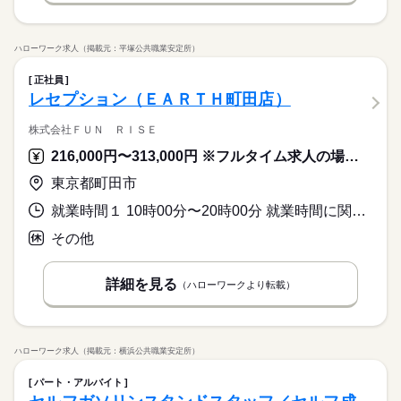
就業時間・曜日
このお仕事は、働いた分の給料を給料日を待たずに受け取れる
即日スタート
履歴書不要
WEB登録
です。
社会保険制度
研修制度
資格支援
制服あり
日払い
『速払いサービス』を利用できます（利用規定あり）
働き方・環境
残業なし
平日休み
週払い
禁煙・分煙
派遣活躍中
応募する
ハローワーク求人（掲載元：平塚公共職業安定所）
社会保険制度
研修制度
資格支援
制服あり
日払い
続きを読む
火曜 水曜
休日・休暇
活かせるスキル
長期
期間・時間
週払い
禁煙・分煙
派遣活躍中
正社員
※火・水がお休み。※企業カレンダーあります。
Excel
活かせるスキル
レセプション（ＥＡＲＴＨ町田店）
Excel
9：30～18：30 ※残業はほとんどありません。※休憩は６０分
です。
株式会社ＦＵＮ ＲＩＳＥ
216,000円〜313,000円 ※フルタイム求人の場合は月額（換算額）、パート求人の場合は時間額を表示しています。
火曜 水曜
休日・休暇
東京都町田市
※火・水がお休み。※企業カレンダーあります。
就業時間１ 10時00分〜20時00分 就業時間に関する特記事項 実働８時間
その他
詳細を見る
（ハローワークより転載）
ハローワーク求人（掲載元：横浜公共職業安定所）
パート・アルバイト