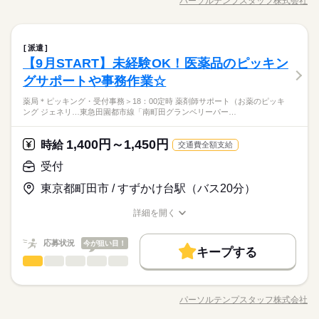
パーソルテンプスタッフ株式会社
男性
女性
男女の割合
職種/応募資格
お仕事の特徴
給与/時間/休日
ータ入力（フォーマット入力） ●お客様あてのDM作成 ●電話対
交通費
勤務地固定
主婦・主夫
履歴書不要
09：30～18：30（実働08：00、休憩01：00）
続きを読む
＜火・水休み＞＜週4の相談もOK＞
働き方・環境
続きを読む
応、環境整備 ●InstagramなどのSNS更新
＜残業なし＞
WEB登録
続きを読む
大手企業
ブランクOK
産休・育休
社会保険制度
＜9：30～18：30の中で実働7.5時間以上の相談OK＞
ひとりで
みんなで
仕事の仕方
就業時間・曜日
受付
職種
派遣
低い
高い
多い年齢層
研修制度
資格支援
禁煙・分煙
車OK
派遣活躍中
サービス関連
業界
働き方・環境
残業なし
残10未満
残20未満
平日休み
【9月START】未経験OK！医薬品のピッキン
＜南町田／すずかけ台＞クルマ販売店舗の受付／火水休み／159
しずか
にぎやか
応募資格
英語不要
PC不要
職場の様子
大手企業
ブランクOK
産休・育休
社会保険制度
0円 ●お客様のお出迎え、ご案内、お茶出し ●日報作成、売上デ
火曜 水曜
休日・休暇
グサポートや事務作業☆
男性
女性
男女の割合
ータ入力（フォーマット入力） ●お客様あてのDM作成 ●電話対
■業界経験不問 ■接客や受付業務のご経験がある方 《オフィスワ
研修制度
資格支援
禁煙・分煙
車OK
派遣活躍中
続きを読む
＜火・水休み＞＜週4の相談もOK＞
薬局＊ピッキング・受付事務＞18：00定時 薬剤師サポート（お薬のピッキ
応、環境整備 ●InstagramなどのSNS更新
ークデビュー応援！》 未経験でも安心の研修あり◎ 少しでも興
ング ジェネリ…東急田園都市線「南町田グランベリーパー…
正規輸入車のディーラー／はじめてからTRYできます★町田市
続きを読む
英語不要
PC不要
味が湧いたら、 お気軽に「キニナル」してください♪
ひとりで
みんなで
仕事の仕方
小川エリア！すずかけ台から徒歩10分圏内♪車・バイク・自転車
サービス関連
業界
OK人と関わるお仕事好きな方へ♪2名体制の受付です／PC入力も
1,400円～1,450円
時給
続きを読む
交通費全額支給
あります！平日2連休できます◎
しずか
にぎやか
応募資格
職場の様子
受付
■業界経験不問 ■接客や受付業務のご経験がある方 《オフィスワ
時給 1,590円
給与
東京都町田市 / すずかけ台駅（バス20分）
ークデビュー応援！》 未経験でも安心の研修あり◎ 少しでも興
詳しい募集要項をすべて見る
お仕事の特徴
正規輸入車のディーラー／はじめてからTRYできます★町田市
味が湧いたら、 お気軽に「キニナル」してください♪
月収例 190,800円
小川エリア！すずかけ台から徒歩10分圏内♪車・バイク・自転車
基本特徴
詳細を開く
OK人と関わるお仕事好きな方へ♪2名体制の受付です／PC入力も
職種/応募資格
お仕事の特徴
給与/時間/休日
続きを読む
未経験OK
新卒・第二
20代活躍
30代活躍
40代活躍
あります！平日2連休できます◎
応募する
応募状況
今が狙い目！
長期
期間・時間
キープする
募集条件
受付
職種
09：30～18：00（実働07：30、休憩01：00）
低い
高い
多い年齢層
時給 1,590円
給与
交通費
勤務地固定
主婦・主夫
履歴書不要
続きを読む
詳しい募集要項をすべて見る
＜残業なし＞
日祝休み☆＜薬局＊ピッキング・受付事務＞18：00定時♪ ●薬剤
月収例 190,800円
＜9：30～18：30の中で実働7.5時間以上なら相談OK＞
WEB登録
基本特徴
師サポート（お薬のピッキング） ●ジェネリック医薬品のご案内
パーソルテンプスタッフ株式会社
男性
女性
男女の割合
職種/応募資格
お仕事の特徴
給与/時間/休日
●電子お薬手帳のご案内 ●データ入力（処方箋内容など） ●受
未経験OK
新卒・第二
20代活躍
30代活躍
40代活躍
就業時間・曜日
続きを読む