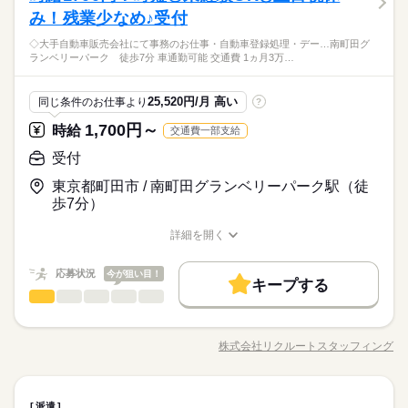
男性
女性
男女の割合
キル一切不要！ ＊駐車場へお客様をお迎えに行くなど動きのあ
み！残業少なめ♪受付
働き方・環境
オフィスワーク未経験OK！ ※社会人経験のある方 【オフィス
PC不要
続きを読む
るお仕事です。 ▼こちらのお仕事以外にも...▼ ・大手企業での
ワークデビュー大歓迎！】 前職が飲食やアパレルなどで オフィ
産休・育休
社会保険制度
研修制度
資格支援
～17時勤務、週3～相談可能【残業なし】【未経験OK★】【バ
◇大手自動車販売会社にて事務のお仕事・自動車登録処理・デー…南町田グ
お仕事 ・人気の在宅や大学事務のお仕事 など たくさんのお仕
水曜
続きを読む
休日・休暇
スワーク初挑戦！という 先輩方も多くいらっしゃいます！ オフ
ひとりで
みんなで
仕事の仕方
ランベリーパーク 徒歩7分 車通勤可能 交通費 1ヵ月3万…
イク＆自転車＆車通勤OK/駐車場有】
事の中からあなたのご希望に合わせて選べます♪ 09月、10月ス
制服あり
禁煙・分煙
車OK
派遣活躍中
英語不要
ィス未経験でもチャレンジできる お仕事が他にもたくさん♪ 就
週休2日のお仕事です。
流通・小売関連
業界
◇大手自動車販売会社にて受付＋事務のお仕事
タートのご希望の方も まずはお気軽にご相談ください☆
業前にも、オンラインでの研修など サポート体制も整えていま
続きを読む
PC不要
◎派遣スタッフ就業中！
しずか
にぎやか
応募資格
職場の様子
すので 安心してご応募ください◎
25,520円/月 高い
同じ条件のお仕事より
?
◎未経験の方も歓迎！
オフィスワーク未経験OK！ ※社会人経験のある方 【オフィス
1,700円～
時給
交通費一部支給
時給 1,700円～
給与
ワークデビュー大歓迎！】 前職が飲食やアパレルなどで オフィ
詳しい募集要項をすべて見る
～17時勤務、週3～相談可能【残業なし】【未経験OK★】【バ
スワーク初挑戦！という 先輩方も多くいらっしゃいます！ オフ
受付
交通費 1ヵ月3万円を上限として実費支給 月収例 27万2000円 時
お仕事の特徴
イク＆自転車＆車通勤OK/駐車場有】
ィス未経験でもチャレンジできる お仕事が他にもたくさん♪ 就
給1700円×実働8h×週5日×4週 ※月収例を保証するものではあり
◇大手自動車販売会社にて受付＋事務のお仕事
東京都町田市 / 南町田グランベリーパーク駅（徒
基本特徴
業前にも、オンラインでの研修など サポート体制も整えていま
続きを読む
ません。 ※給与即受取りサービス利用可（利用条件有） ha_rs_
◎派遣スタッフ就業中！
応募する
歩7分）
すので 安心してご応募ください◎
001
未経験OK
新卒・第二
20代活躍
30代活躍
40代活躍
◎未経験の方も歓迎！
続きを読む
詳細を開く
募集条件
時給 1,700円～
給与
職種/応募資格
お仕事の特徴
給与/時間/休日
詳しい募集要項をすべて見る
交通費
1ヵ月以内にスタート
勤務地固定
主婦・主夫
続きを読む
交通費 1ヵ月3万円を上限として実費支給 月収例 27万2000円 時
応募状況
今が狙い目！
長期
期間・時間
給1700円×実働8h×週5日×4週 ※月収例を保証するものではあり
キープする
履歴書不要
WEB登録
基本特徴
受付
職種
ません。 ※給与即受取りサービス利用可（利用条件有） ha_rs_
10：00-19：00（休憩60分）実働8時間00分
低い
高い
多い年齢層
応募する
未経験OK
新卒・第二
20代活躍
30代活躍
40代活躍
就業時間・曜日
001
※残業時間：月0時間～3時間程度。■ほとんど残業はありませ
◇大手自動車販売会社にて事務のお仕事 ・自動車登録処理 ・デ
募集条件
続きを読む
ん。
残10未満
10時～出社
週2・3日
週4日
平日休み
ータ入力 ・電話応対 お客様がいらっしゃるフロアでの勤務で
株式会社リクルートスタッフィング
男性
女性
男女の割合
職種/応募資格
交通費
お仕事の特徴
1ヵ月以内にスタート
勤務地固定
給与/時間/休日
主婦・主夫
す。 ▼こちらのお仕事以外にも...▼ ・大手企業でのお仕事 ・人
家庭都合休可
シフト勤務
続きを読む
続きを読む
気の在宅や大学事務のお仕事 など たくさんのお仕事の中から
履歴書不要
WEB登録
長期
期間・時間
あなたのご希望に合わせて選べます♪ 09月、10月スタートのご
続きを読む
休日・休暇
働き方・環境
ひとりで
みんなで
仕事の仕方
就業時間・曜日
受付
職種
希望の方も まずはお気軽にご相談ください☆
派遣
低い
高い