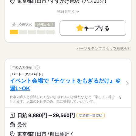
応募する
東京都町田市 / すずかけ台駅（バス20分）
募集条件
長期
期間・時間
残業なし
残10未満
残20未満
平日休み
火曜 水曜
休日・休暇
交通費
勤務地固定
主婦・主夫
履歴書不要
09：30～18：30（実働08：00、休憩01：00）
詳細を開く
＜火・水休み＞＜週4の相談もOK＞
働き方・環境
続きを読む
職種/応募資格
お仕事の特徴
給与/時間/休日
＜残業なし＞
WEB登録
大手企業
ブランクOK
産休・育休
社会保険制度
＜9：30～18：30の中で実働7.5時間以上の相談OK＞
就業時間・曜日
応募状況
今が狙い目！
キープする
研修制度
資格支援
禁煙・分煙
車OK
派遣活躍中
働き方・環境
残業なし
残10未満
残20未満
平日休み
受付
職種
低い
高い
多い年齢層
英語不要
PC不要
大手企業
ブランクOK
産休・育休
社会保険制度
火曜 水曜
休日・休暇
【週3～5日勤務♪】医薬品のピッキングサポートや事務作業☆ ●
受付・患者様の一次対応（処方箋・お薬手帳の受取） ●ジェネリ
研修制度
資格支援
禁煙・分煙
車OK
派遣活躍中
＜火・水休み＞＜週4の相談もOK＞
パーソルテンプスタッフ株式会社
男性
女性
男女の割合
職種/応募資格
お仕事の特徴
給与/時間/休日
ック医薬品のご案内 ●電子お薬手帳のご案内 ●データ入力（処方
続きを読む
英語不要
PC不要
箋内容など） ●薬剤師サポート（お薬のピッキング） ●商品販売
など
続きを読む
ひとりで
みんなで
仕事の仕方
受付
職種
年齢入力任意
?
低い
高い
多い年齢層
サービス関連
業界
パート・アルバイト
【週3～5日勤務♪】医薬品のピッキングサポートや事務作業☆ ●
しずか
にぎやか
イベント会場で『チケットをもぎるだけ』＠
応募資格
職場の様子
受付・患者様の一次対応（処方箋・お薬手帳の受取） ●ジェネリ
男性
女性
男女の割合
ック医薬品のご案内 ●電子お薬手帳のご案内 ●データ入力（処方
週1~OK
■医療事務・薬局・医療機関等での勤務のご経験がある方大歓迎
続きを読む
箋内容など） ●薬剤師サポート（お薬のピッキング） ●商品販売
☆ ※業界未経験OK！ 【Excel】 文字入力・修正 PCの基本操作
なにかしらの接客対応の経験があればOK！知識不要◎未経験か
仕事内容人と会話したくないな 疲れるのは嫌だな など『楽して』稼ぐ を
など
続きを読む
ができる方！フォーマット入力ができればOK！ 《オフィスワー
ひとりで
みんなで
仕事の仕方
叶えます。人気のお仕事の為、既に登録していただいて…
らTRY可♪＜直接雇用の実績がある企業＞シフト制＊自分の生活
クデビュー応援！》 未経験でも安心の研修あり◎ 少しでも興味
サービス関連
業界
と両立しやすい♪デニム・スニーカーでOK★憧れ♪白衣の貸与が
が湧いたら、 お気軽に「キニナル」してください♪
続きを読む
あります♪
9,880円～29,560円
しずか
にぎやか
応募資格
日給
職場の様子
交通費一部支給
■医療事務・薬局・医療機関等での勤務のご経験がある方大歓迎
受付
時給 1,400円～1,450円
給与
☆ ※業界未経験OK！ 【Excel】 文字入力・修正 PCの基本操作
詳しい募集要項をすべて見る
お仕事の特徴
なにかしらの接客対応の経験があればOK！知識不要◎未経験か
東京都町田市 / 町田駅近く
ができる方！フォーマット入力ができればOK！ 《オフィスワー
月収例 224,000円～232,000円+残業代