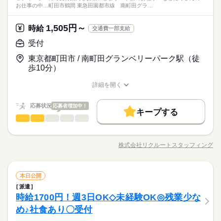
お仕事の中…町田市鶴間 東急田園都市線 南町田グラ…
1,505円～
時給
交通費一部支給
受付
東京都町田市 / 南町田グランベリーパーク駅（徒
歩10分）
詳細を開く
職種/応募資格
お仕事の特徴
給与/時間/休日
応募状況
応募者増加中！
キープする
受付
職種
低い
高い
多い年齢層
◎ディーラーにて受付案内をお願いします ・お客様のお迎え ・
席への案内 ・データ入力 ・庶務業務 ▼こちらのお仕事以外に
株式会社リクルートスタッフィング
男性
女性
男女の割合
職種/応募資格
お仕事の特徴
給与/時間/休日
も...▼ ・大手企業でのお仕事 ・人気の在宅や大学事務のお仕
続きを読む
事 など たくさんのお仕事の中からあなたのご希望に合わせて
選べます♪ 09月、10月スタートのご希望の方も まずはお気軽に
続きを読む
ひとりで
みんなで
仕事の仕方
受付
職種
ご相談ください☆
本日公開
低い
高い
多い年齢層
流通・小売関連
業界
派遣
◎ディーラーにて受付案内をお願いします ・お客様のお迎え ・
しずか
にぎやか
時給1700円！週3日OK◇未経験OK◎残業少な
応募資格
職場の様子
席への案内 ・データ入力 ・庶務業務 ▼こちらのお仕事以外に
男性
女性
男女の割合
も...▼ ・大手企業でのお仕事 ・人気の在宅や大学事務のお仕
め♪社食あり〇受付
オフィスワーク未経験OK！ ※社会人経験のある方 【オフィス
続きを読む
事 など たくさんのお仕事の中からあなたのご希望に合わせて
ワークデビュー大歓迎！】 前職が飲食やアパレルなどで オフィ