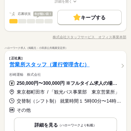
Wワーク可
週1日～
週2・3日
土日祝休
土日祝のみ
詳細を開く
す。詳細はお問合せ下さい） ★友だちと一緒に参加すると 日
続きを読む
募集条件
職種/応募資格
お仕事の特徴
給与/時間/休日
日給 9,880円～29,560円
給与
給500～5000円UP！（規定あり） 【交通費備考】 ※規定あり
シフト勤務
詳しい募集要項をすべて見る
勤務先公開
交通費
主婦・主夫
学生歓迎
履歴書不要
（案件による）
応募状況
今が狙い目！
【給与備考】 ◆日・前払い制（規定あり） 日払い・前払いはQ
キープする
就業時間・曜日
働き方・環境
1日のみ
期間・時間
受付
商社関連
業界
職種
Qマネーという自社システムを利用しており、申請後、お振込み
続きを読む
10時～出社
1日4h以下
1日7h以下
扶養内
ブランクOK
服装自由
日払い
禁煙・分煙
駅5分以内
になります。 登録の際にルールブックの必読お願い致します。
08：00～17：00 09：00～18：00 10：00～19：00 ※現場によっ
★外車ディーラー★未経験でも大丈夫！派遣スタッフも複数名
応募する
◆昇給あり ◆日給の最低保障有り（お仕事によって異なりま
て勤務時間が異なります。 ※変形労働制。 ※週の実働は40時間
Wワーク可
週1日～
週2・3日
土日祝休
土日祝のみ
まかない
OPスタッフ
電話なし
就業中です！ 【お願いしたいお仕事の内容】 受付・案内業
株式会社スタッフサービス オフィス事業本部
す。詳細はお問合せ下さい） ★友だちと一緒に参加すると 日
続きを読む
以内。 ★シフト／給与例 ￣￣￣￣￣￣￣￣ 【1】10：00-翌1
職種/応募資格
お仕事の特徴
給与/時間/休日
務、備品発注、データ入力、書類作成・ファイリング電話対応
シフト勤務
給500～5000円UP！（規定あり） 【交通費備考】 ※規定あり
0：00 日給3万137円 【2】8：00-10：00/20：00-22：00 日給400
（予約管理や問い合わせなど：１日２０件程度）などをお願い
◆キレイな職場で快適にお仕事できる！残業ほとんどなくプラ
働き方・環境
（案件による）
ハローワーク求人（掲載元：小田原公共職業安定所）
0円 他 【3】12：00～23：00 日給1万2,156円 【4】10：00～2
続きを読む
します。 ▼こちらのお仕事のほかにも 電話なしのコツコツ系デ
続きを読む
イベート充実！休憩室完備！ 制服あり・更衣室利用可！幅
1日のみ
期間・時間
3：00 日給1万4,689円 【5】18：00～翌8：00 日給1万7,474円な
ブランクOK
受付
服装自由
日払い
禁煙・分煙
駅5分以内
職種
ータ入力や英語を使う事務、 大学やコールセンターなどのお仕
広い年齢層の方が活躍中！近くにコンビニがあり便利です！
正社員
ど ・土日祝のみOK！ ・気軽に週1日～OK！ ・ガッツリ週5日も
事も扱っています。 在宅のお仕事があるエリアも☆ 9月・10月
08：00～17：00 09：00～18：00 10：00～19：00 ※現場によっ
★外車ディーラー★未経験でも大丈夫！派遣スタッフも複数名
まかない
OPスタッフ
電話なし
営業所スタッフ（運行管理含む）
歓迎！ ※勤務日数、時間はお気軽にご相談ください。
スタートもご相談ください♪
休日・休暇
商社関連
応募資格
業界
て勤務時間が異なります。 ※変形労働制。 ※週の実働は40時間
就業中です！ 【お願いしたいお仕事の内容】 受付・案内業
以内。 ★シフト／給与例 ￣￣￣￣￣￣￣￣ 【1】10：00-翌1
お仕事の特徴
務、備品発注、データ入力、書類作成・ファイリング電話対応
【自己申告制シフト】働きたいときに働けます♪1日～ＯＫなの
杉崎運輸 株式会社
◆未経験者歓迎！※何かしらの接客経験がある方歓迎。
0：00 日給3万137円 【2】8：00-10：00/20：00-22：00 日給400
（予約管理や問い合わせなど：１日２０件程度）などをお願い
でプライベートと両立ＯＫ！
基本特徴
250,000円〜300,000円 ※フルタイム求人の場合は月額（換算額）、パート求人の場合は時間額を表示しています。
0円 他 【3】12：00～23：00 日給1万2,156円 【4】10：00～2
続きを読む
します。 ▼こちらのお仕事のほかにも 電話なしのコツコツ系デ
続きを読む
未経験OK
新卒・第二
40代活躍
3：00 日給1万4,689円 【5】18：00～翌8：00 日給1万7,474円な
ータ入力や英語を使う事務、 大学やコールセンターなどのお仕
◆キレイな職場で快適にお仕事できる！残業ほとんどなくプラ
東京都町田市 / 「観光バス事業部 東京営業所」
時給 1,600円
給与
ど ・土日祝のみOK！ ・気軽に週1日～OK！ ・ガッツリ週5日も
事も扱っています。 在宅のお仕事があるエリアも☆ 9月・10月
詳しい募集要項をすべて見る
イベート充実！休憩室完備！ 制服あり・更衣室利用可！幅
募集条件
歓迎！ ※勤務日数、時間はお気軽にご相談ください。
このお仕事は、働いた分の給料を給料日を待たずに受け取れる
スタートもご相談ください♪
休日・休暇
交替制（シフト制） 就業時間１ 5時00分〜14時00分 就業時間２ 7時00分〜16時00分 就業時間３ 9時00分〜18時00分 就業時間に関する特記事項 （４）１３：００～２２：００
応募資格
広い年齢層の方が活躍中！近くにコンビニがあり便利です！
即日スタート
履歴書不要
WEB登録
『速払いサービス』を利用できます（利用規定あり）
続きを読む
【自己申告制シフト】働きたいときに働けます♪1日～ＯＫなの
◆未経験者歓迎！※何かしらの接客経験がある方歓迎。
その他
応募する
でプライベートと両立ＯＫ！
就業時間・曜日
残業なし
平日休み
長期
期間・時間
詳細を見る
（ハローワークより転載）
時給 1,600円
基本特徴
給与
募集条件
未経験OK
新卒・第二
40代活躍
詳しい募集要項をすべて見る
働き方・環境
9：30～18：30 ※残業はほとんどありません。※休憩は６０分