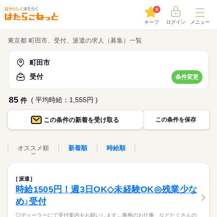
0
キープ
ログイン
メニュー
東京都 町田市、受付、派遣の求人（募集）一覧
町田市
受付
条件変更
85
( 平均時給：1,555円 )
件
この条件の
新着を受け取る
この条件を保存
オススメ順
新着順
時給順
派遣
時給1505円！週3日OK◇未経験OK◎残業少な
め♪受付
◎ディーラーにて受付案内をお願いします…事務のお仕事 などたくさんの