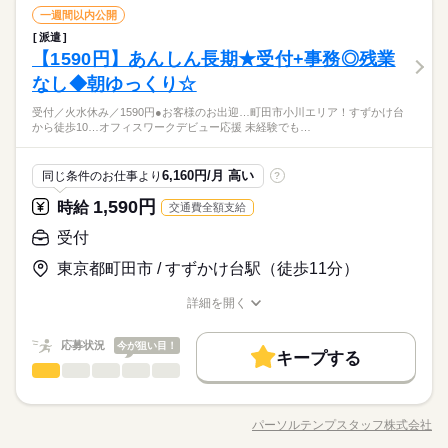
ひとりで
みんなで
仕事の仕方
＜火・水休み＞＜週4の相談もOK＞
交通費
受付
勤務地固定
主婦・主夫
履歴書不要
職種
一週間以内公開
09：30～18：00（実働07：30、休憩01：00）
低い
高い
多い年齢層
働き方・環境
サービス関連
業界
続きを読む
＜9：30～18：30の中で実働7.5時間以上の相談OK＞
派遣
8月開始★＼未経験OK♪／接客経験活かせる◎調剤薬局で受付事
WEB登録
大手企業
ブランクOK
産休・育休
社会保険制度
しずか
にぎやか
【1590円】あんしん長期★受付+事務◎残業
応募資格
職場の様子
務☆ ●受付・患者様の一次対応（処方箋・お薬手帳の受取） ●ジ
就業時間・曜日
男性
女性
男女の割合
ェネリック医薬品のご案内 ●電子お薬手帳のご案内 ●データ入力
研修制度
資格支援
禁煙・分煙
車OK
派遣活躍中
なし◆朝ゆっくり☆
■医療事務・薬局・医療機関等での勤務のご経験がある方大歓迎
働き方・環境
残業なし
残10未満
残20未満
平日休み
続きを読む
火曜 水曜
休日・休暇
（処方箋内容など） ●薬剤師サポート（お薬のピッキング） ●商
☆ ※業界未経験OK！ 【Excel】 文字入力・修正 PCの基本操作
英語不要
PC不要
大手企業
ブランクOK
産休・育休
社会保険制度
デニム・スニーカーでOK★憧れ♪白衣の貸与があります♪なにか
受付／火水休み／1590円●お客様のお出迎…町田市小川エリア！すずかけ台
品販売など
続きを読む
ができる方！フォーマット入力ができればOK！ 《オフィスワー
ひとりで
みんなで
仕事の仕方
＜火・水休み＞＜週4の相談もOK＞
から徒歩10…オフィスワークデビュー応援 未経験でも…
しらの接客対応の経験があればOK！知識不要◎未経験からTRY
クデビュー応援！》 未経験でも安心の研修あり◎ 少しでも興味
研修制度
資格支援
禁煙・分煙
車OK
派遣活躍中
サービス関連
業界
可♪＜直接雇用の実績がある企業＞シフト制＊自分の生活と両立
が湧いたら、 お気軽に「キニナル」してください♪
続きを読む
しやすい♪
英語不要
PC不要
しずか
にぎやか
応募資格
職場の様子
6,160円/月 高い
同じ条件のお仕事より
?
■医療事務・薬局・医療機関等での勤務のご経験がある方大歓迎
1,590円
時給
交通費全額支給
時給 1,400円～1,450円
給与
☆ ※業界未経験OK！ 【Excel】 文字入力・修正 PCの基本操作
詳しい募集要項をすべて見る
お仕事の特徴
デニム・スニーカーでOK★憧れ♪白衣の貸与があります♪なにか
ができる方！フォーマット入力ができればOK！ 《オフィスワー
受付
月収例 224,000円～232,000円+残業代
しらの接客対応の経験があればOK！知識不要◎未経験からTRY
基本特徴
クデビュー応援！》 未経験でも安心の研修あり◎ 少しでも興味
可♪＜直接雇用の実績がある企業＞シフト制＊自分の生活と両立
東京都町田市 / すずかけ台駅（徒歩11分）
が湧いたら、 お気軽に「キニナル」してください♪
続きを読む
未経験OK
新卒・第二
20代活躍
30代活躍
40代活躍
しやすい♪
応募する
長期
期間・時間
詳細を開く
募集条件
職種/応募資格
お仕事の特徴
給与/時間/休日
09：00～18：00（実働08：00、休憩01：00）
時給 1,400円～1,450円
給与
交通費
勤務地固定
主婦・主夫
履歴書不要
続きを読む
詳しい募集要項をすべて見る
09：00～13：00（実働04：00、休憩00：00）
応募状況
今が狙い目！
月収例 224,000円～232,000円+残業代
キープする
ほぼ残業なし♪
WEB登録
基本特徴
受付
職種
低い
高い
◆土曜日は休憩なし・9時～13時まで
多い年齢層
未経験OK
新卒・第二
20代活躍
30代活躍
40代活躍
就業時間・曜日
9月開始★＜南町田／すずかけ台＞クルマ販売店舗の受付／火水
応募する
募集条件
長期
期間・時間
休み／1590円 ●お客様のお出迎え、ご案内、お茶出し ●日報作
残業なし
残10未満
残20未満
シフト勤務
パーソルテンプスタッフ株式会社
男性
女性
男女の割合
職種/応募資格
お仕事の特徴
給与/時間/休日
成、売上データ入力（フォーマット入力） ●お客様あてのDM作
交通費
勤務地固定
主婦・主夫
履歴書不要
日曜 祝日
休日・休暇
09：00～18：00（実働08：00、休憩01：00）
続きを読む
働き方・環境