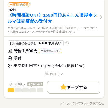
続きを読む
のお仕事の中からあなたのご希望に合わせて選べます♪ 09月、1
続きを読む
履歴書不要
WEB登録
長期
期間・時間
受付
流通・小売関連
業界
職種
0月スタートのご希望の方も まずはお気軽にご相談ください☆
一週間以内公開
土曜 日曜 祝日
休日・休暇
働き方・環境
ひとりで
みんなで
仕事の仕方
就業時間・曜日
派遣
10：00-17：00（休憩60分）実働6時間00分
◇カーディーラーにて以下の業務をお願いします。 ・お客様の
土・日・祝日休みの週休2日のお仕事です。
産休・育休
社会保険制度
研修制度
資格支援
日払い
残10未満
10時～出社
1日7h以下
土日祝休
《時間相談OK♪》1590円◎あんしん長期◆ク
応募資格
※残業時間：月0時間～3時間程度。■ほとんど残業はありませ
受付、案内 ・電話応対 ・店内美化 ・SNS更新 ・簡単なデータ
しずか
にぎやか
職場の様子
禁煙・分煙
車OK
社員食堂
派遣活躍中
英語不要
ん。
入力 ・その他庶務業務 ▼こちらのお仕事以外にも...▼ ・大手企
家庭都合休可
ルマ販売店舗の受付★
オフィスワーク未経験OK！ ※社会人経験のある方 【オフィス
業でのお仕事 ・人気の在宅や大学事務のお仕事 など たくさん
週4～＜未経験OK＞
働き方・環境
ワークデビュー大歓迎！】 前職が飲食やアパレルなどで オフィ
PC不要
受付／火水休み／1590円●お客様のお出迎…町田市小川エリア！すずかけ台
のお仕事の中からあなたのご希望に合わせて選べます♪ 09月、1
続きを読む
・カーディーラーでの受付、案内業務
スワーク初挑戦！という 先輩方も多くいらっしゃいます！ オフ
産休・育休
社会保険制度
研修制度
資格支援
日払い
から徒歩10…オフィスワークデビュー応援 未経験でも…
流通・小売関連
業界
0月スタートのご希望の方も まずはお気軽にご相談ください☆
土曜 日曜 祝日
休日・休暇
・火、水は定休日
ィス未経験でもチャレンジできる お仕事が他にもたくさん♪ 就
・事務未経験からチャレンジしたい方にオススメです！
禁煙・分煙
車OK
社員食堂
派遣活躍中
英語不要
業前にも、オンラインでの研修など サポート体制も整えていま
続きを読む
土・日・祝日休みの週休2日のお仕事です。
応募資格
すので 安心してご応募ください◎
6,160円/月 高い
同じ条件のお仕事より
?
PC不要
オフィスワーク未経験OK！ ※社会人経験のある方 【オフィス
1,590円
時給
交通費全額支給
お仕事の特徴
時給 1,600円～
給与
週4～＜未経験OK＞
ワークデビュー大歓迎！】 前職が飲食やアパレルなどで オフィ
詳しい募集要項をすべて見る
・カーディーラーでの受付、案内業務
スワーク初挑戦！という 先輩方も多くいらっしゃいます！ オフ
基本特徴
受付
交通費 1ヵ月3万円を上限として実費支給 月収例 24万0000円 時
・火、水は定休日
ィス未経験でもチャレンジできる お仕事が他にもたくさん♪ 就
給1600円×実働7h30m×週5日×4週 ※月収例を保証するものでは
未経験OK
新卒・第二
40代活躍
・事務未経験からチャレンジしたい方にオススメです！
東京都町田市 / すずかけ台駅（徒歩11分）
業前にも、オンラインでの研修など サポート体制も整えていま
続きを読む
ありません。 ha_rs_001
応募する
すので 安心してご応募ください◎
募集条件
詳細を開く
続きを読む
職種/応募資格
交通費
お仕事の特徴
1ヵ月以内にスタート
勤務地固定
給与/時間/休日
主婦・主夫
続きを読む
時給 1,600円～
給与
詳しい募集要項をすべて見る
履歴書不要
WEB登録
応募状況
今が狙い目！
基本特徴
募集条件
未経験OK
新卒・第二
40代活躍
交通費 1ヵ月3万円を上限として実費支給 月収例 24万0000円 時
キープする
長期
期間・時間
受付
職種
給1600円×実働7h30m×週5日×4週 ※月収例を保証するものでは
就業時間・曜日
交通費
1ヵ月以内にスタート
低い
勤務地固定
主婦・主夫
高い
多い年齢層
ありません。 ha_rs_001
09：30-18：00（休憩60分）実働7時間30分
時間相談◎＜南町田／すずかけ台＞クルマ販売店舗の受付／火
応募する
残10未満
週4日
平日休み
家庭都合休可
履歴書不要
WEB登録
※残業時間：月0時間～3時間程度。基本的に発生しません。
水休み／1590円 ●お客様のお出迎え、ご案内、お茶出し ●日報
就業時間・曜日
パーソルテンプスタッフ株式会社
男性
続きを読む
女性
男女の割合
働き方・環境
職種/応募資格
お仕事の特徴
給与/時間/休日
作成、売上データ入力（フォーマット入力） ●お客様あてのDM
続きを読む