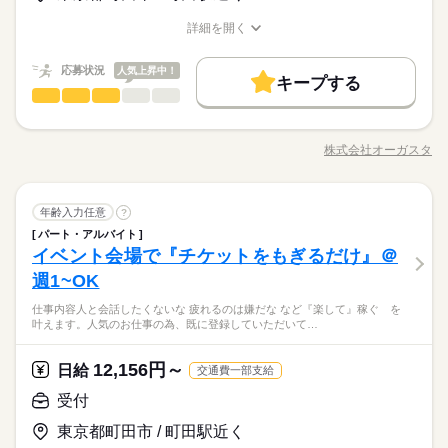
らTRY可♪＜直接雇用の実績がある企業＞シフト制＊自分の生活
基本特徴
クデビュー応援！》 未経験でも安心の研修あり◎ 少しでも興味
と両立しやすい♪デニム・スニーカーでOK★憧れ♪白衣の貸与が
詳細を開く
が湧いたら、 お気軽に「キニナル」してください♪
続きを読む
未経験OK
新卒・第二
20代活躍
30代活躍
40代活躍
あります♪
職種/応募資格
お仕事の特徴
給与/時間/休日
応募する
長期
期間・時間
募集条件
応募状況
人気上昇中！
キープする
09：00～18：00（実働08：00、休憩01：00）
時給 1,400円～1,450円
給与
交通費
勤務地固定
主婦・主夫
履歴書不要
続きを読む
受付
職種
詳しい募集要項をすべて見る
09：00～13：00（実働04：00、休憩00：00）
男性
女性
男女の割合
月収例 224,000円～232,000円+残業代
ほぼ残業なし♪
WEB登録
基本特徴
仕事内容 人と会話したくないな..... 疲れるのは嫌だな。。。 な
◆土曜日は休憩なし・9時～13時まで
ど『楽して』稼ぐ を叶えます。 人気のお仕事の為、既に登録
未経験OK
新卒・第二
20代活躍
30代活躍
40代活躍
就業時間・曜日
株式会社オーガスタ
ひとりで
みんなで
仕事の仕方
職種/応募資格
お仕事の特徴
給与/時間/休日
していただいてるスタッフで、 ご希望のエリア、日付が埋まっ
応募する
募集条件
続きを読む
長期
期間・時間
残業なし
残10未満
残20未満
シフト勤務
てしまっている場合がございます。 ※大変人気のお仕事の為、
交通費
勤務地固定
主婦・主夫
履歴書不要
日曜 祝日
休日・休暇
日々埋まってしまう可能性もございます。また、行政、国から
続きを読む
09：00～18：00（実働08：00、休憩01：00）
しずか
にぎやか
職場の様子
働き方・環境
続きを読む
受付
職種
の要請状況により、案件に変更がございます。
年齢入力任意
?
09：00～13：00（実働04：00、休憩00：00）
男性
女性
男女の割合
WEB登録
◆シフト制◆週3～5日出勤◆日祝休み
サービス関連
業界
大手企業
ブランクOK
産休・育休
社会保険制度
ほぼ残業なし♪
パート・アルバイト
仕事内容 人と会話したくないな..... 疲れるのは嫌だな。。。 な
就業時間・曜日
イベント会場で『チケットをもぎるだけ』＠
◆土曜日は休憩なし・9時～13時まで
応募資格
ど『楽して』稼ぐ を叶えます。 人気のお仕事の為、既に登録
研修制度
資格支援
制服あり
禁煙・分煙
派遣活躍中
残業なし
残10未満
残20未満
シフト勤務
ひとりで
みんなで
仕事の仕方
していただいてるスタッフで、 ご希望のエリア、日付が埋まっ
週1~OK
＼バイトデビューも大歓迎★／ ■履歴書不要 ■友達と一緒に応募
続きを読む
働き方・環境
少人数
英語不要
てしまっている場合がございます。 ※大変人気のお仕事の為、
OK 登録は随時出来ます。 ＜こんな方、歓迎＞ ◇未経験者
【先輩の間で話題に！就活に有利ってホント！？】 ★みなさ
仕事内容人と会話したくないな 疲れるのは嫌だな など『楽して』稼ぐ を
日曜 祝日
休日・休暇
日々埋まってしまう可能性もございます。また、行政、国から
大手企業
ブランクOK
産休・育休
社会保険制度
続きを読む
さん ◇学生さん ◇フリーターさん ◇Wワークの方
活かせるスキル
しずか
にぎやか
職場の様子
叶えます。人気のお仕事の為、既に登録していただいて…
ん、就活に興味があるはず…！ 音楽、メディア、広告業界など
の要請状況により、案件に変更がございます。
◆シフト制◆週3～5日出勤◆日祝休み
研修制度
資格支援
制服あり
禁煙・分煙
派遣活躍中
サービス関連
業界
Excel
の就職に 大変有利なコンサートバイト♪ 就活力・将来力UPがで
続きを読む
きますよ！ ＊…＊…＊…＊ 就活に有利なワケ ＊…＊…＊…＊
少人数
12,156円～
英語不要
応募資格
日給
交通費一部支給
◇ 何万人ものお客さんを相手に ◇業界の第一線で活躍 ◇ プロ
続きを読む
活かせるスキル
Excel
＼バイトデビューも大歓迎★／ ■履歴書不要 ■友達と一緒に応募
スタッフと一緒にお仕事 ＊…＊…＊…＊…＊…＊…＊…＊…
受付
日給 9,880円～29,560円
給与
OK 登録は随時出来ます。 ＜こんな方、歓迎＞ ◇未経験者
＊…＊…＊…＊…＊ ≪先輩の就職実績≫ ＊某テレビ局 ＊大手レ
詳しい募集要項をすべて見る
【先輩の間で話題に！就活に有利ってホント！？】 ★みなさ
東京都町田市 / 町田駅近く
さん ◇学生さん ◇フリーターさん ◇Wワークの方
コード会社 ＊大手通販会社 …etc
【給与備考】 ◆日・前払い制（規定あり） 日払い・前払いはQ
お仕事の特徴
ん、就活に興味があるはず…！ 音楽、メディア、広告業界など