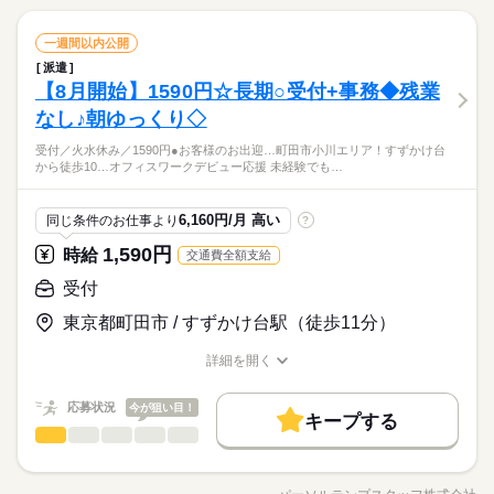
続きを読む
成 ●電話対応、環境整備 ●InstagramなどのSNS更新
09：00～13：00（実働04：00、休憩00：00）
WEB登録
◆シフト制◆週3～5日出勤◆日祝休み
続きを読む
大手企業
ブランクOK
産休・育休
社会保険制度
ほぼ残業なし♪
ひとりで
みんなで
仕事の仕方
就業時間・曜日
受付
職種
一週間以内公開
低い
高い
◆土曜日は休憩なし・9時～13時まで
多い年齢層
研修制度
資格支援
制服あり
禁煙・分煙
派遣活躍中
サービス関連
業界
残業なし
残10未満
残20未満
シフト勤務
派遣
9月開始★＜南町田／すずかけ台＞クルマ販売店舗の受付／火水
働き方・環境
しずか
にぎやか
【8月開始】1590円☆長期○受付+事務◆残業
応募資格
少人数
英語不要
職場の様子
休み／1590円 ●お客様のお出迎え、ご案内、お茶出し ●日報作
男性
女性
男女の割合
成、売上データ入力（フォーマット入力） ●お客様あてのDM作
日曜 祝日
休日・休暇
大手企業
ブランクOK
産休・育休
社会保険制度
なし♪朝ゆっくり◇
■業界経験不問 ■接客や受付業務のご経験がある方 《オフィスワ
活かせるスキル
続きを読む
成 ●電話対応、環境整備 ●InstagramなどのSNS更新
ークデビュー応援！》 未経験でも安心の研修あり◎ 少しでも興
◆シフト制◆週3～5日出勤◆日祝休み
研修制度
資格支援
制服あり
禁煙・分煙
派遣活躍中
正規輸入車のディーラー／はじめてからTRYできます★町田市
Excel
受付／火水休み／1590円●お客様のお出迎…町田市小川エリア！すずかけ台
続きを読む
味が湧いたら、 お気軽に「キニナル」してください♪
ひとりで
みんなで
仕事の仕方
から徒歩10…オフィスワークデビュー応援 未経験でも…
小川エリア！すずかけ台から徒歩10分圏内♪車・バイク・自転車
少人数
英語不要
サービス関連
業界
OK人と関わるお仕事好きな方へ♪2名体制の受付です／PC入力も
続きを読む
活かせるスキル
Excel
あります！平日2連休できます◎
しずか
にぎやか
応募資格
職場の様子
6,160円/月 高い
同じ条件のお仕事より
?
■業界経験不問 ■接客や受付業務のご経験がある方 《オフィスワ
1,590円
時給
交通費全額支給
時給 1,590円
給与
ークデビュー応援！》 未経験でも安心の研修あり◎ 少しでも興
詳しい募集要項をすべて見る
お仕事の特徴
正規輸入車のディーラー／はじめてからTRYできます★町田市
味が湧いたら、 お気軽に「キニナル」してください♪
受付
月収例 254,400円
小川エリア！すずかけ台から徒歩10分圏内♪車・バイク・自転車
基本特徴
OK人と関わるお仕事好きな方へ♪2名体制の受付です／PC入力も
東京都町田市 / すずかけ台駅（徒歩11分）
続きを読む
未経験OK
新卒・第二
20代活躍
30代活躍
40代活躍
あります！平日2連休できます◎
応募する
長期
期間・時間
詳細を開く
募集条件
職種/応募資格
お仕事の特徴
給与/時間/休日
09：30～18：30（実働08：00、休憩01：00）
時給 1,590円
給与
交通費
勤務地固定
主婦・主夫
履歴書不要
続きを読む
詳しい募集要項をすべて見る
＜残業なし＞
応募状況
今が狙い目！
月収例 254,400円
キープする
＜9：30～18：30の中で実働7.5時間以上の相談OK＞
WEB登録
基本特徴
受付
職種
低い
高い
多い年齢層
未経験OK
新卒・第二
20代活躍
30代活躍
40代活躍
就業時間・曜日
＜南町田／すずかけ台＞クルマ販売店舗の受付／火水休み／159
応募する
募集条件
長期
期間・時間
0円 ●お客様のお出迎え、ご案内、お茶出し ●日報作成、売上デ
残業なし
残10未満
残20未満
平日休み
火曜 水曜
休日・休暇