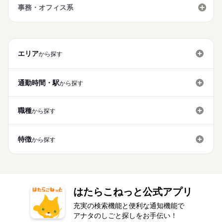
研修制度
資格支援
服装自由
禁煙・分煙
社員食堂
事務・オフィス系
学校・公的
ブランクOK
産休・育休
社会保険制度
派遣活躍中
英語不要
PC不要
研修制度
資格支援
服装自由
禁煙・分煙
社員食堂
土曜 日曜 祝日
休日・休暇
派遣活躍中
英語不要
PC不要
◎基本は土日祝休みですが、たまに学校行事で土曜出勤があり
ます
エリア
から探す
通勤時間・駅
から探す
職種
から探す
特徴
から探す
はたらこねっと公式アプリ
充実の検索機能と便利な通知機能で
アナタのしごと探しをお手伝い！