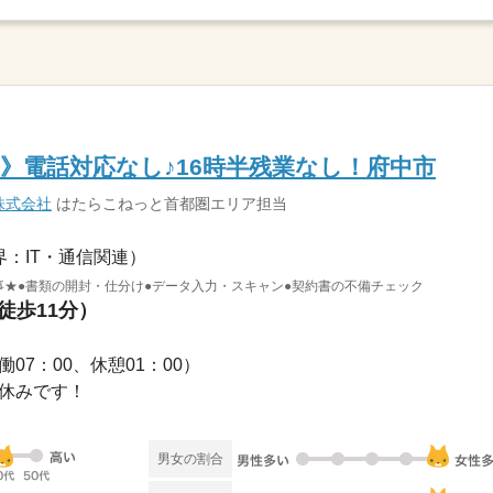
》電話対応なし♪16時半残業なし！府中市
株式会社
はたらこねっと首都圏エリア担当
界：IT・通信関連）
仕事★●書類の開封・仕分け●データ入力・スキャン●契約書の不備チェック
徒歩11分）
実働07：00、休憩01：00）
お休みです！
男女の割合