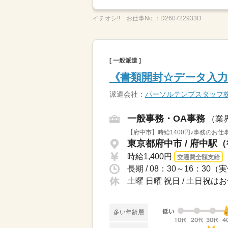
イチオシ!!
お仕事No.：
D260722933D
[ 一般派遣 ]
《書類開封☆データ入力
派遣会社：
パーソルテンプスタッフ
一般事務・OA事務
（業
【府中市】時給1400円♪事務のお
東京都府中市 / 府中駅（
時給1,400円
交通費全額支給
長期 / 08：30～16：30（
土曜 日曜 祝日 / 土日祝は
多い年齢層