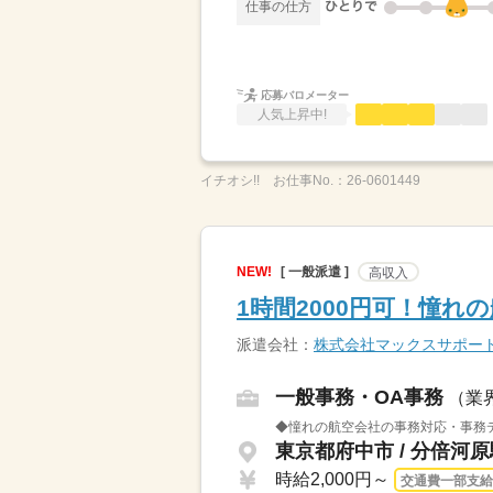
仕事の仕方
応募バロメーター
人気上昇中!
イチオシ!!
お仕事No.：
26-0601449
NEW!
[ 一般派遣 ]
高収入
1時間2000円可！憧れ
派遣会社：
株式会社マックスサポート
一般事務・OA事務
（業
◆憧れの航空会社の事務対応・事務デ
東京都府中市 / 分倍河
時給2,000円～
交通費一部支給