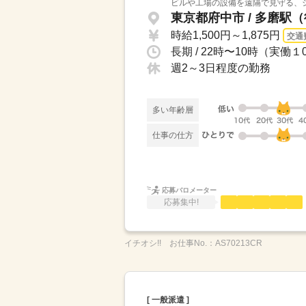
ビルや工場の設備を遠隔で見守る、シ
東京都府中市 / 多磨駅
時給1,500円～1,875円
交通
長期 / 22時〜10時（実働
週2～3日程度の勤務
多い年齢層
仕事の仕方
応募バロメーター
応募集中!
イチオシ!!
お仕事No.：
AS70213CR
[ 一般派遣 ]