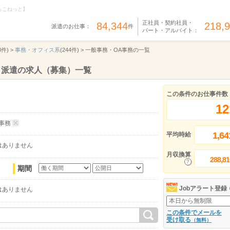
らこねっと】
正社員・契約社員・
84,344
218,
派遣のお仕事：
件
パート・アルバイト：
8件) >
事務・オフィス系
(244件) >
一般事務・OA事務の一覧
、派遣の求人（募集）一覧
この条件のお仕事件数
12
事務
1,64
平均時給
はありません
月収換算
288,81
期間
Jobアラート登録
はありません
この条件でメールを
受け取る
（無料）