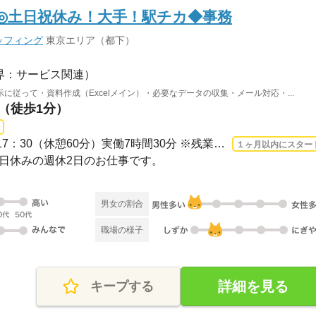
K◎土日祝休み！大手！駅チカ◆事務
ッフィング
東京エリア（都下）
界：サービス関連）
従って・資料作成（Excelメイン）・必要なデータの収集・メール対応・...
駅（徒歩1分）
長期 2026/8/17〜 / 09：00-17：30（休憩60分）実働7時間30分 ※残業時間：月5時間～10...
１ヶ月以内にスター
・祝日休みの週休2日のお仕事です。
男女の割合
職場の様子
詳細を見る
キープする