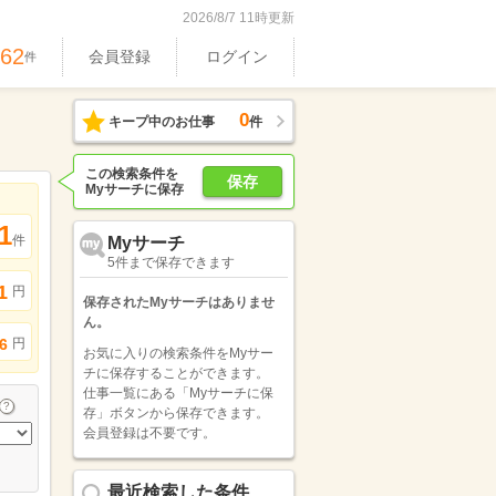
2026/8/7 11時更新
962
会員登録
ログイン
件
0
キープ中のお仕事
件
この検索条件を
保存
Myサーチに保存
1
件
Myサーチ
5件まで保存できます
1
円
保存されたMyサーチはありませ
ん。
円
6
お気に入りの検索条件をMyサー
チに保存することができます。
仕事一覧にある「Myサーチに保
存」ボタンから保存できます。
会員登録は不要です。
最近検索した条件