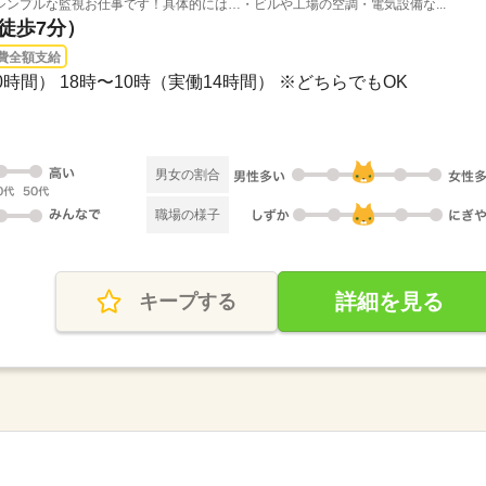
ンプルな監視お仕事です！具体的には…・ビルや工場の空調・電気設備な...
（徒歩7分）
費全額支給
１0時間） 18時〜10時（実働14時間） ※どちらでもOK
男女の割合
職場の様子
詳細を見る
キープする