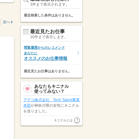
3件まで表示されます。
最近検索した条件はありません。
次へ
最近見たお仕事
10件まで表示します。
閲覧履歴からのレコメンド
あなたに
オススメのお仕事情報
最近見たお仕事はありません。
あなたもキニナル
使ってみない？
アデコ株式会社 Tech Talent事業
本部
が神奈川県の女性にキニナル
を送りました。
神奈川県の女性が
株式会社リクル
キニナルとは
ートスタッフィング
にキニナルを
送りました。