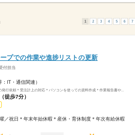
1
2
3
4
5
6
7
示
ループでの作業や進捗リストの更新
b受付担当
界：IT・通信関連）
発行依頼＊受注計上の対応＊パソコンを使っての資料作成＊作業報告書や...
駅（徒歩7分）
曜／日曜／祝日＊年末年始休暇＊産休・育休制度＊年次有給休暇