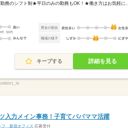
長期 / ★週3日～、1日8ｈ～勤務のシフト制★
男女の割合
職場の様子
詳細を見る
キープする
/MB001_36
コツ入力メイン事務！子育てパパママ活躍
ッフ 新宿オフィス
応募受付