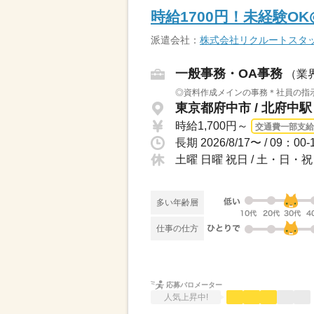
時給1700円！未経験O
派遣会社：
株式会社リクルートスタ
一般事務・OA事務
（業
◎資料作成メインの事務＊社員の指示に
東京都府中市 / 北府中
時給1,700円～
交通費一部支給
土曜 日曜 祝日 / 土・日
多い年齢層
仕事の仕方
応募バロメーター
人気上昇中!