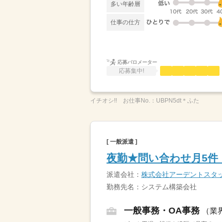
多い年齢層
仕事の仕方
応募バロメーター
応募集中!
イチオシ!!
お仕事No.：
UBPN5dt＊ふた
[ 一般派遣 ]
夜勤★問い合わせ月5件！
派遣会社：
株式会社アーデントスタ
勤務先名：システム構築会社
一般事務・OA事務
（業