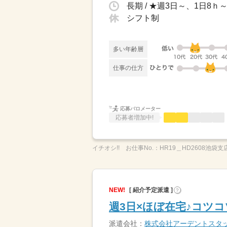
シフト制
多い年齢層
仕事の仕方
応募バロメーター
応募者増加中!
イチオシ!!
お仕事No.：
HR19＿HD2608池袋支店
NEW!
[ 紹介予定派遣 ]
?
週3日×ほぼ在宅♪コツ
派遣会社：
株式会社アーデントスタ