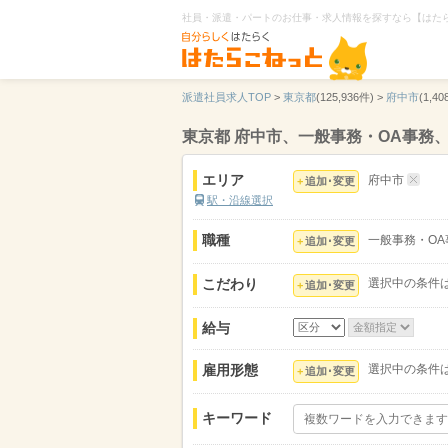
社員・派遣・パートのお仕事・求人情報を探すなら【はた
派遣社員求人TOP
>
東京都
(125,936件) >
府中市
(1,40
東京都 府中市、一般事務・OA事務
エリア
府中市
追加･変更
駅・沿線選択
職種
一般事務・OA
追加･変更
こだわり
選択中の条件
追加･変更
給与
雇用形態
選択中の条件
追加･変更
キーワード