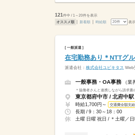
121
件中 / 1～20件を表示
表
オススメ順
新着順
時給順
[ 一般派遣 ]
在宅勤務あり＊NTTグ
派遣会社：
株式会社ユビキタス
We
一般事務・OA事務
（業
＊協働者さんと連携しながら請求書の
東京都府中市 / 北府中
時給1,700円～
交通費全額支給
長期 / 9：30～18：00
土曜 日曜 祝日 / ＊土