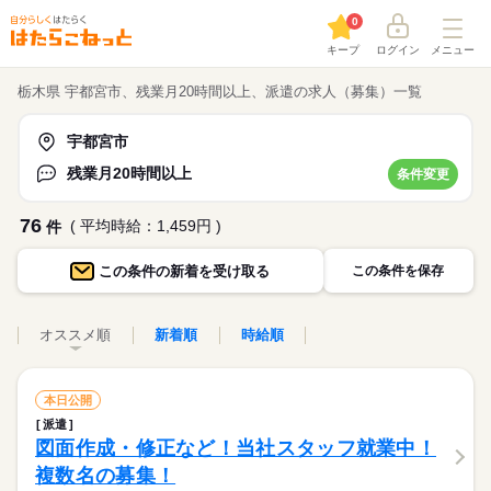
0
キープ
ログイン
メニュー
栃木県 宇都宮市、残業月20時間以上、派遣の求人（募集）一覧
宇都宮市
残業月20時間以上
条件変更
76
( 平均時給：1,459円 )
件
この条件の
新着を受け取る
この条件を保存
オススメ順
新着順
時給順
本日公開
派遣
図面作成・修正など！当社スタッフ就業中！
複数名の募集！