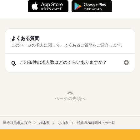
よくある質問
このページの求人に関して、よくあるご質問をご紹介します。
この条件の求人数はどのくらいありますか？
Q.
ページの先頭へ
派遣社員求人TOP
栃木県
小山市
残業月20時間以上の一覧