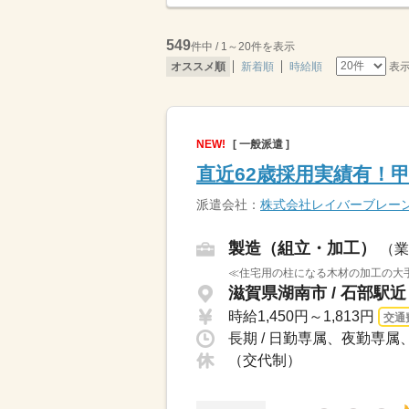
549
件中 / 1～20件を表示
表
オススメ順
新着順
時給順
NEW!
[ 一般派遣 ]
直近62歳採用実績有！
派遣会社：
株式会社レイバーブレー
製造（組立・加工）
（業
≪住宅用の柱になる木材の加工の大手
滋賀県湖南市 / 石部駅近
時給1,450円～1,813円
交通
（交代制）