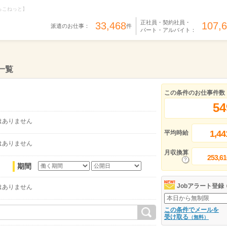
らこねっと】
正社員・契約社員・
33,468
107,
派遣のお仕事：
件
パート・アルバイト：
一覧
この条件のお仕事件数
54
はありません
1,44
平均時給
はありません
月収換算
253,61
期間
Jobアラート登録
はありません
この条件でメールを
受け取る
（無料）