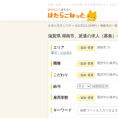
社員・派遣・パートのお仕事・求人情報を探すなら【はた
派遣社員求人TOP
>
滋賀県
(11,024件) >
湖南市の一覧
滋賀県 湖南市、派遣の求人（募集）
エリア
湖南市
追加･変更
駅・沿線選択
職種
選択中の条件
追加･変更
こだわり
選択中の条件
追加･変更
給与
雇用形態
選択中の条件
追加･変更
キーワード