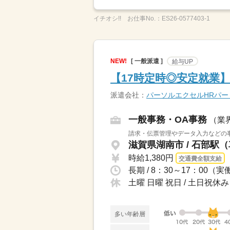
イチオシ!!
お仕事No.：
ES26-0577403-1
NEW!
[ 一般派遣 ]
給与UP
【17時定時◎安定就業
派遣会社：
パーソルエクセルHRパ
一般事務・OA事務
（業
請求・伝票管理やデータ入力などの事
滋賀県湖南市 / 石部駅（
時給1,380円
交通費全額支給
長期 / 8：30～17：00（
土曜 日曜 祝日 / 土日祝休み
多い年齢層