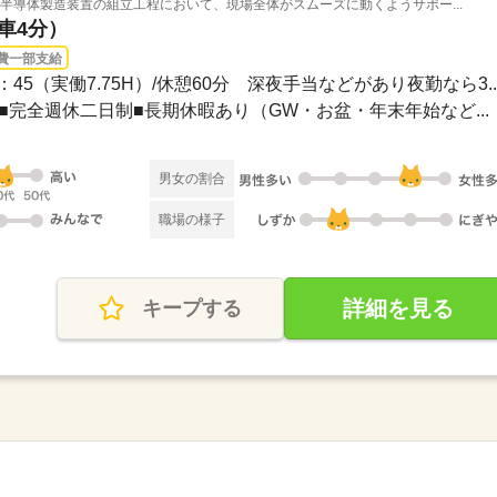
ーダー》半導体製造装置の組立工程において、現場全体がスムーズに動くようサポー...
（車4分）
費一部支給
5：45（実働7.75H）/休憩60分 深夜手当などがあり夜勤なら3..
休み■完全週休二日制■長期休暇あり（GW・お盆・年末年始など...
男女の割合
職場の様子
詳細を見る
キープする