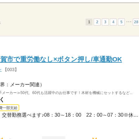
1
2
3
4
5
･･･
28
示
甲賀市で重労働なし×ボタン押し/車通勤OK
ン
【003】
界：メーカー関連）
メーカー≫50代、60代も活躍中のお仕事です！木材を機械にセットするなど...
く
費一部支給
長期 / 日勤専属、夜勤専属、交替勤務選べます♪08：30～18：00 22：00～07：30※休憩9...