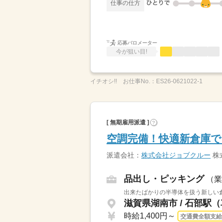
仕事の仕方
応募バロメーター
今が狙い目!
イチオシ!!
お仕事No.：
ES26-0621022-1
[ 無期雇用派遣 ]
?
空調完備！快適新倉庫
派遣会社：
株式会社ジョブクルー
株
品出し・ピッキング
（業
出来たばかりの半導体を扱う新しい倉
滋賀県湖南市 / 石部駅
時給1,400円～
交通費全額支給