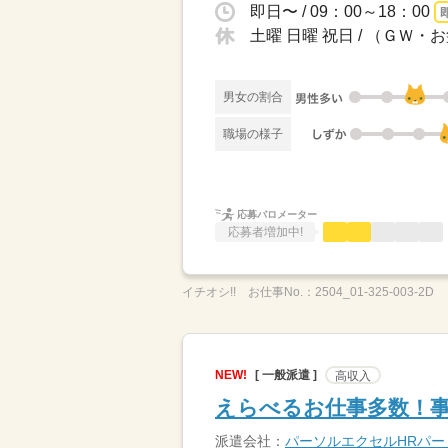
即日〜 / 09：00～18：00
土曜 日曜 祝日 / （ＧＷ
男女の割合
職場の様子
応募バロメーター
応募者増加中!
イチオシ!!
お仕事No.：
2504_01-325-003-2D
NEW!
[ 一般派遣 ]
高収入
えらべるお仕事多数！事
派遣会社：
パーソルエクセルHRパ