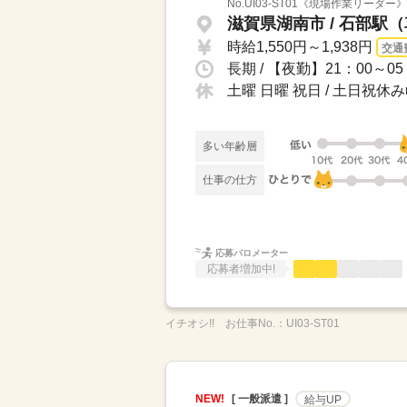
No.UI03-ST01《現場作業リ
滋賀県湖南市 / 石部駅
時給1,550円～1,938円
交通
長期 / 【夜勤】21：00～0
土曜 日曜 祝日 / 土日祝
多い年齢層
仕事の仕方
応募バロメーター
応募者増加中!
イチオシ!!
お仕事No.：
UI03-ST01
NEW!
[ 一般派遣 ]
給与UP