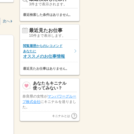
3件まで表示されます。
最近検索した条件はありません。
次へ
最近見たお仕事
10件まで表示します。
閲覧履歴からのレコメンド
あなたに
オススメのお仕事情報
最近見たお仕事はありません。
あなたもキニナル
使ってみない？
奈良県の女性が
マンパワーグルー
プ株式会社
にキニナルを送りまし
た。
大阪府の女性が
トランスコスモス
キニナルとは
パートナーズ株式会社
にキニナル
を送りました。