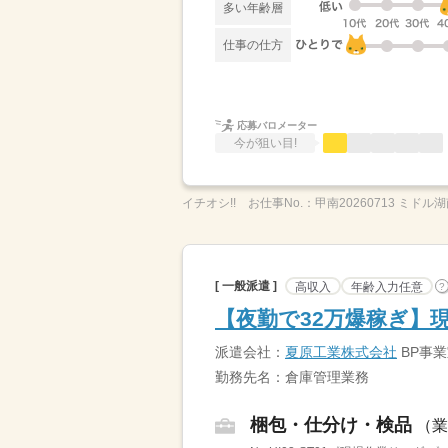
多い年齢層
仕事の仕方
応募バロメーター
今が狙い目!
イチオシ!!
お仕事No.：
甲南20260713 ミドル
[ 一般派遣 ]
高収入
年齢入力任意
?
【夜勤で32万爆稼ぎ】
派遣会社：
夏原工業株式会社
BP事業
勤務先名：倉庫管理業務
梱包・仕分け・検品
（業