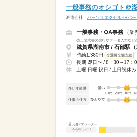
一般事務のオシゴト＠湖南
派遣会社：
パーソルエクセルHRパ
一般事務・OA事務
（業
売上請求書の発行やデータ入力などの
滋賀県湖南市 / 石部駅（
時給1,380円
交通費全額支給
長期 即日〜 / 8：30～1
土曜 日曜 祝日 / 土日祝休み
多い年齢層
仕事の仕方
応募バロメーター
今が狙い目!