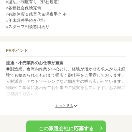
○週払い制度有り（弊社規定）
○各種社会保険完備
○有給休暇＆残業代＆深夜手当 有
○年末調整手続き代行
○スタッフ相談窓口あり
PRポイント
流通・小売業界のお仕事が豊富
◆製造業、倉庫内作業を中心とし、経験が活かせる求人から未経
験でも始められるものまで幅広く御仕事をご用意しております。
人材派遣、アウトソーシングなど働き方の幅も広がっています。
経験やご希望にあわせてお仕事のご提案をしています。お気軽に
ご相談ください！
スタッフフォローに自信あり
もっと見る
◆フォロー体制はバツグン！入職初日には弊社の社員が必ず入職
に立ち会います！また、初日終了後にもお電話でフォローをさせ
て頂きます♪
この派遣会社に応募する