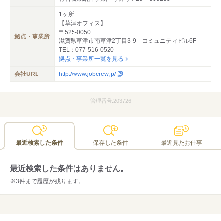
1ヶ所
【草津オフィス】
〒525-0050
拠点・事業所
滋賀県草津市南草津2丁目3-9 コミュニティビル6F
TEL：077-516-0520
拠点・事業所一覧を見る
会社URL
http://www.jobcrew.jp/
管理番号.203726
最近検索した条件
保存した条件
最近見たお仕事
最近検索した条件はありません。
※3件まで履歴が残ります。