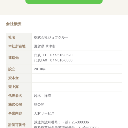
未経験OKのお仕事が豊富
◆未経験から経験をつみたい方、大歓迎！弊社から未経験でお仕
事をスタートする方がたくさんいらっしゃいます！
会社概要
社名
株式会社ジョブクルー
本社所在地
滋賀県 草津市
代表TEL
077-516-0520
連絡先
代表FAX
077-516-0530
設立
2010年
資本金
-
売上高
-
代表者名
鈴木 洋澄
株式公開
非公開
事業内容
人材サービス
派遣許認可番号：（派）25-300336
許認可番号
有料職業紹介事業許可番号：25‐ﾕ‐300235