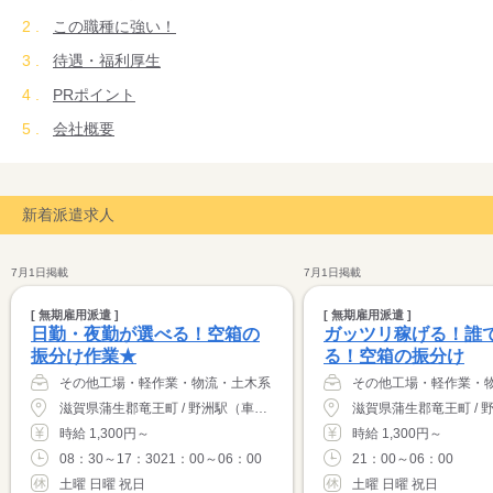
この職種に強い！
待遇・福利厚生
PRポイント
会社概要
新着派遣求人
7月1日掲載
7月1日掲載
[ 無期雇用派遣 ]
[ 無期雇用派遣 ]
日勤・夜勤が選べる！空箱の
ガッツリ稼げる！誰
振分け作業★
る！空箱の振分け
その他工場・軽作業・物流・土木系
その他工場・軽作業・
滋賀県蒲生郡竜王町 / 野洲駅（車15分）
時給 1,300円～
時給 1,300円～
08：30～17：3021：00～06：00
21：00～06：00
土曜 日曜 祝日
土曜 日曜 祝日