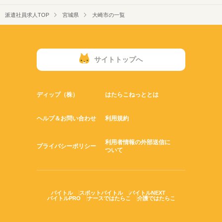
派遣社員求人TOP
宮城県
大崎市の一覧
サイトトップへ
ディップ（株）
はたらこねっととは
ヘルプ＆お問い合わせ
利用規約
利用者情報の外部送信に
プライバシーポリシー
ついて
バイトル
スポットバイトル
バイトルNEXT
バイトルPRO
ナースではたらこ
介護ではたらこ