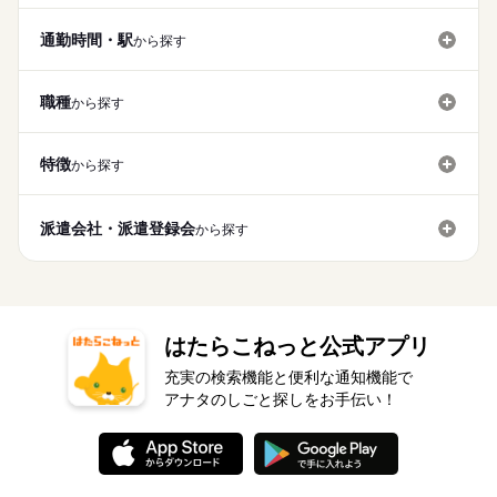
通勤時間・駅
から探す
職種
から探す
特徴
から探す
派遣会社・派遣登録会
から探す
はたらこねっと公式アプリ
充実の検索機能と便利な通知機能で
アナタのしごと探しをお手伝い！