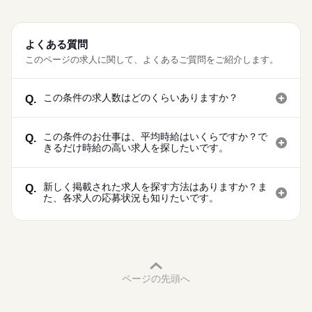
よくある質問
このページの求人に関して、よくあるご質問をご紹介します。
この条件の求人数はどのくらいありますか？
Q.
この条件のお仕事は、平均時給はいくらですか？で
Q.
きるだけ時給の高い求人を探したいです。
新しく掲載された求人を探す方法はありますか？ま
Q.
た、各求人の応募状況も知りたいです。
ページの先頭へ