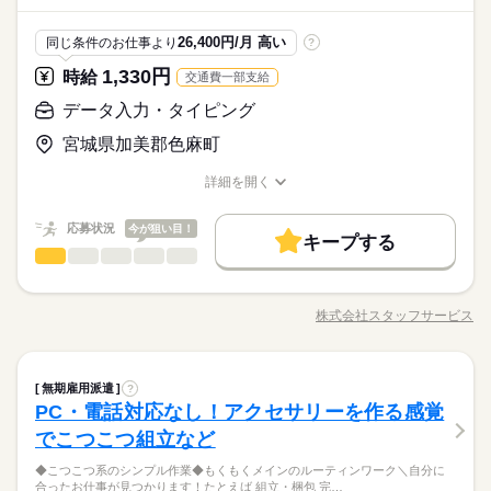
クするだけなので難しくありません ◇主婦（夫）、フリータ
ことはありません。 実家への帰省や年末年始も、 みんなで交代
続きを読む
ー、学生さんも大歓迎 誰でもすぐに覚えられる簡単作業です
してお休みを調整。 協力し合える環境だから、 長く安心して働
続きを読む
応募資格
26,400円/月 高い
同じ条件のお仕事より
?
けます。 ◇自転車通勤OK 子鳩幼稚園、中新田幼稚園・なかよ
特に経験は必要ありません！ 未経験の方でも大丈夫 丁寧にしっ
1,330円
しこども園から約10分 ◇ユニフォームのクリーニングあり 週1
時給
交通費一部支給
時給 1,040円～1,250円
給与
子どもが熱を出したときも安心です。 スタッフみんなが自然に
かりお教えしますので安心です どなたでもすぐに慣れます。
詳しい募集要項をすべて見る
回のクリーニングで、いつでも清潔に働けます
お仕事の特徴
いいよ、早く行っておいでと声をかけてくれます。 特に冬場は
データ入力・タイピング
【給与備考】 ◆アルバイト（扶養内で働けます） 平日：1,060
誰かしら呼び出されることも多いですが、 休みづらさを感じる
基本特徴
円 土日祝日：1,160円 《収入例》 週4日・1日4時間勤務（平日
ことはありません。 実家への帰省や年末年始も、 みんなで交代
宮城県加美郡色麻町
続きを読む
のみの場合） 1,060円 × 4時間 × 16日（4週換算） ＝ 約67,840
未経験OK
新卒・第二
20代活躍
30代活躍
40代活躍
応募する
してお休みを調整。 協力し合える環境だから、 長く安心して働
続きを読む
円 ◆パート（しっかり収入も安定します） 平日：1,150円 土日
けます。 ◇自転車通勤OK 子鳩幼稚園、中新田幼稚園・なかよ
詳細を開く
50代活躍
祝日：1,250円 《収入例》 週5日・1日8時間勤務（平日のみの場
続きを読む
職種/応募資格
お仕事の特徴
給与/時間/休日
しこども園から約10分 ◇ユニフォームのクリーニングあり 週1
時給 1,040円～1,250円
給与
合） 1,150円 × 8時間 × 20日（4週換算） ＝ 約184,000円 【交通
募集条件
詳しい募集要項をすべて見る
続きを読む
回のクリーニングで、いつでも清潔に働けます
応募状況
費備考】 （当社規定）
今が狙い目！
【給与備考】 ◆アルバイト（扶養内で働けます） 平日：1,060
キープする
勤務先公開
交通費
主婦・主夫
学生歓迎
基本特徴
長期
期間・時間
データ入力・タイピング
職種
円 土日祝日：1,160円 《収入例》 週4日・1日4時間勤務（平日
男性
女性
男女の割合
のみの場合） 1,060円 × 4時間 × 16日（4週換算） ＝ 約67,840
未経験OK
新卒・第二
20代活躍
30代活躍
40代活躍
就業時間・曜日
22：00～09：00 09：00～18：00 ◇シフトは無理なく家庭優先
《大手ハウスメーカー》長期予定のお仕事！車通勤ＯＫ！無料
応募する
円 ◆パート（しっかり収入も安定します） 平日：1,150円 土日
￣￣￣￣￣￣￣￣￣￣￣￣￣￣ ◇平日のみ・午前中のみ勤務OK
駐車場も完備しています！ 【お願いしたいお仕事の内容】
残10未満
10時～出社
1日4h以下
1日7h以下
50代活躍
株式会社スタッフサービス
祝日：1,250円 《収入例》 週5日・1日8時間勤務（平日のみの場
ひとりで
続きを読む
みんなで
仕事の仕方
◇週3日～／1日4時間 ◆日勤（加工・包装・仕分け・検品） 週3
職種/応募資格
お仕事の特徴
給与/時間/休日
住宅資材の搬入搬出のスケジュール調整（専用システム入
募集条件
勤務先公開
交通費
主婦・主夫
学生歓迎
続きを読む
合） 1,150円 × 8時間 × 20日（4週換算） ＝ 約184,000円 【交通
16時前退社
扶養内
Wワーク可
週2・3日
週4日
日～／4時間～勤務OK！ 時間・シフトは相談可能。シフト提出
力）、出荷に合わせた段取り業務、メール対応、電話応対など
続きを読む
費備考】 （当社規定）
就業時間・曜日
は週ごとです。 例）6：00～12：00／6：00～15：00／9：00～
続きを読む
をお願いします。 ▼こちらのお仕事のほかにも 電話なしのコツ
続きを読む
家庭都合休可
シフト勤務
しずか
にぎやか
職場の様子
長期
期間・時間
13：00／10：00～14：00／13：00～18：00 家庭やプライベー
データ入力・タイピング
職種
コツ系データ入力や英語を使う事務、 大学やコールセンターな
残10未満
10時～出社
1日4h以下
1日7h以下
無期雇用派遣
?
男性
女性
男女の割合
建築・土木・不動産関連
業界
トに合わせて勤務できます。 ◆夜勤（包装のみ） 4時間～勤務O
働き方・環境
どのお仕事も扱っています。 在宅のお仕事があるエリアも☆ 9
PC・電話対応なし！アクセサリーを作る感覚
22：00～09：00 09：00～18：00 ◇シフトは無理なく家庭優先
《大手ハウスメーカー》長期予定のお仕事！車通勤ＯＫ！無料
16時前退社
扶養内
Wワーク可
週2・3日
週4日
K！ 例）22：00～2：00／22：00～7：00／0：00～4：00／0：0
月・10月スタートもご相談ください♪
休日・休暇
応募資格
￣￣￣￣￣￣￣￣￣￣￣￣￣￣ ◇平日のみ・午前中のみ勤務OK
大手企業
ブランクOK
社会保険制度
制服あり
駐車場も完備しています！ 【お願いしたいお仕事の内容】
でこつこつ組立など
0～5：00／0：00～9：00 ダブルワーク、土日祝のみの勤務も歓
ひとりで
みんなで
仕事の仕方
家庭都合休可
シフト勤務
◇週3日～／1日4時間 ◆日勤（加工・包装・仕分け・検品） 週3
住宅資材の搬入搬出のスケジュール調整（専用システム入
シフトはご希望に応じて調整可能です◎
◆未経験者歓迎！ ▼オフィスワークデビューを応援します！▼
迎。 未経験の方も安心してご応募ください。
禁煙・分煙
バイク自転車
車OK
PC不要
続きを読む
働き方・環境
日～／4時間～勤務OK！ 時間・シフトは相談可能。シフト提出
◆こつこつ系のシンプル作業◆もくもくメインのルーティンワーク＼自分に
力）、出荷に合わせた段取り業務、メール対応、電話応対など
勤務時間やシフトについても相談できますので、
すきま時間に自分のペースで学べるスマホ学習アプリ 「ぽけっ
合ったお仕事が見つかります！たとえば 組立・梱包 完…
は週ごとです。 例）6：00～12：00／6：00～15：00／9：00～
◆幅広い年齢層の方が活躍中！食堂・休憩室が完備されていま
続きを読む