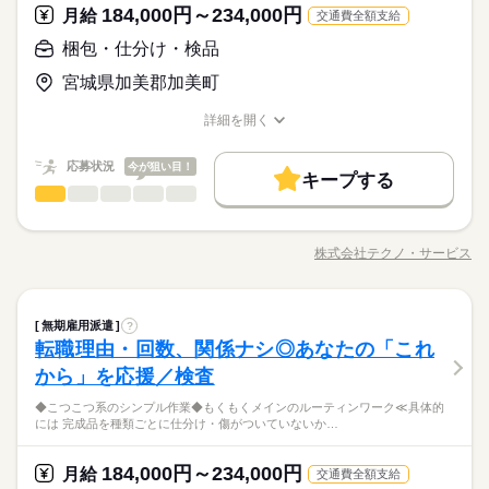
その他
業界
が好きな方にピッタリ。特別なスキルや経験はいりません。
あなたに合う職場を一緒に探します！
184,000円～234,000円
月給
きな方 ・人見知りや話し下手な方も大丈夫です ※定年制度あり
続きを読む
交通費全額支給
応募資格
（満60歳）
梱包・仕分け・検品
土曜 日曜 祝日
休日・休暇
＼履歴書・職務経歴書は必要なし／ ◆転職回数・ブランク・社
お仕事の特徴
月給 184,000円～234,000円
給与
※土・日・祝がお休みです。
宮城県加美郡加美町
会人経験不問 ◆正社員デビュー大歓迎 フリーター・離職中・主
詳しい募集要項をすべて見る
＼未経験OK／「細かい作業が、わりと好きかも」応募の理由
基本特徴
婦（夫）の方も活躍中です ≪こんな方にぴったり≫ ・正社員と
【給与備考】
は、それで十分。一人でもくもく、細かい作業に集中する時間
詳細を開く
して安定した働き方がしたい方 ・プラモデルや機械いじりが好
◆時間外手当あり
無期派遣
未経験OK
新卒・第二
20代活躍
30代活躍
が好きな方にピッタリ。特別なスキルや経験はいりません。
職種/応募資格
お仕事の特徴
給与/時間/休日
きな方 ・人見知りや話し下手な方も大丈夫です ※定年制度あり
続きを読む
◆昇給あり（年1回）
応募する
募集条件
（満60歳）
応募状況
今が狙い目！
キープする
大量募集
交通費
即日スタート
主婦・主夫
続きを読む
梱包・仕分け・検品
職種
男性
女性
男女の割合
月給 184,000円～234,000円
給与
勤務時間
詳しい募集要項をすべて見る
履歴書不要
WEB選考完結
基本特徴
◆決まったことをコツコツ繰り返すシンプル作業 ≪具体的には
【給与備考】
08：30～17：30
≫ ・ドライバーでネジを締める ・パーツをカチッとはめ込む な
無期派遣
未経験OK
新卒・第二
20代活躍
30代活躍
就業時間・曜日
◆時間外手当あり
株式会社テクノ・サービス
ひとりで
みんなで
仕事の仕方
※上記はシフトの一例となります。
職種/応募資格
お仕事の特徴
給与/時間/休日
ど、やることは基本的に同じ。 「あれこれ指示される…」 なん
募集条件
◆昇給あり（年1回）
続きを読む
業務上必要がある場合や
残業なし
残10未満
残20未満
10時～出社
てことはありません。 ＼こんな方にピッタリ／ ◎一人で集中で
応募する
配属先の都合により、
大量募集
交通費
即日スタート
主婦・主夫
きる時間が好き ◎プラモデル作りなど、細かい作業が得意 全国
続きを読む
しずか
にぎやか
16時前退社
土日祝休
職場の様子
時間帯が変更となる場合があります。
続きを読む
梱包・仕分け・検品
職種
に多数のお仕事があるので あなたにぴったりなお仕事が見つか
無期雇用派遣
?
男性
女性
男女の割合
履歴書不要
WEB選考完結
勤務時間
その他
業界
るはず！ まずはご希望を聞かせてください。
働き方・環境
転職理由・回数、関係ナシ◎あなたの「これ
◆決まったことをコツコツ繰り返すシンプル作業 ≪具体的には
就業時間・曜日
08：30～17：30
応募資格
≫ ・ドライバーでネジを締める ・パーツをカチッとはめ込む な
ブランクOK
産休・育休
社会保険制度
研修制度
から」を応援／検査
残業なし
残10未満
残20未満
10時～出社
休日・休暇
ひとりで
みんなで
仕事の仕方
※上記はシフトの一例となります。
ど、やることは基本的に同じ。 「あれこれ指示される…」 なん
＼履歴書・職務経歴書は必要なし／ ◆転職回数・ブランク・社
続きを読む
資格支援
禁煙・分煙
バイク自転車
車OK
業務上必要がある場合や
◆こつこつ系のシンプル作業◆もくもくメインのルーティンワーク≪具体的
てことはありません。 ＼こんな方にピッタリ／ ◎一人で集中で
＜年間休日125日＞ ◆完全週休2日制（土日休み） ◆祝日 ◆年
16時前退社
土日祝休
会人経験不問 ◆正社員デビュー大歓迎 フリーター・離職中・主
には 完成品を種類ごとに仕分け・傷がついていないか…
配属先の都合により、
＼力仕事ほぼナシ／体力に自信がなくても安心！一人で進める
きる時間が好き ◎プラモデル作りなど、細かい作業が得意 全国
続きを読む
末年始休暇 ※上記は一例です。配属先により 当社の所定休日
働き方・環境
ルーティン
英語不要
PC不要
電話なし
婦（夫）の方も活躍中です ≪こんな方にぴったり≫ ・正社員と
しずか
にぎやか
職場の様子
時間帯が変更となる場合があります。
ことができるシンプル作業です。職場見学だけも大歓迎です。
に多数のお仕事があるので あなたにぴったりなお仕事が見つか
数と差がある場合は、 差分の調整を年末に行います。
して安定した働き方がしたい方 ・プラモデルや機械いじりが好
ブランクOK
産休・育休
社会保険制度
研修制度
その他
業界
るはず！ まずはご希望を聞かせてください。
184,000円～234,000円
月給
きな方 ・人見知りや話し下手な方も大丈夫です ※定年制度あり
続きを読む
交通費全額支給