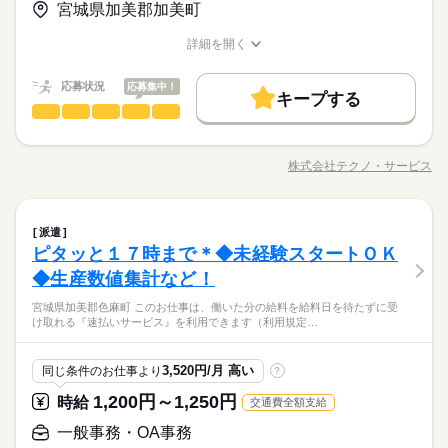
＼まずは相談だけもOK／経歴だけではわからない、あなたの人
末年始休暇 ※上記は一例です。配属先により 当社の所定休日
基本特徴
宮城県加美郡加美町
婦（夫）の方も活躍中です ≪こんな方にぴったり≫ ・正社員と
【給与備考】
柄を大切にしたいと思っています。面接はご自宅からオンライ
数と差がある場合は、 差分の調整を年末に行います。
して安定した働き方がしたい方 ・プラモデルや機械いじりが好
◆時間外手当あり
無期派遣
未経験OK
新卒・第二
20代活躍
30代活躍
ンでOKです。
詳細を開く
きな方 ・人見知りや話し下手な方も大丈夫です ※定年制度あり
続きを読む
◆昇給あり（年1回）
職種/応募資格
お仕事の特徴
給与/時間/休日
応募する
続きを読む
募集条件
（満60歳）
応募状況
応募集中！
大量募集
交通費
即日スタート
主婦・主夫
続きを読む
キープする
月給 184,000円～234,000円
給与
勤務時間
梱包・仕分け・検品
職種
詳しい募集要項をすべて見る
履歴書不要
WEB選考完結
ひとりで
みんなで
仕事の仕方
基本特徴
【給与備考】
08：30～17：30
「カンタンなお仕事からはじめていきたい」 「久しぶりに働き
無期派遣
未経験OK
新卒・第二
20代活躍
30代活躍
就業時間・曜日
◆時間外手当あり
※上記はシフトの一例となります。
にでるから不安…」 そんな方には おかしの”箱詰め”や”仕分け”の
募集条件
◆昇給あり（年1回）
株式会社テクノ・サービス
しずか
にぎやか
職場の様子
業務上必要がある場合や
残業なし
残10未満
職種/応募資格
残20未満
10時～出社
お仕事の特徴
給与/時間/休日
お仕事が オススメです！ 軽いものをメインに扱うので 体への負
応募する
配属先の都合により、
大量募集
交通費
即日スタート
主婦・主夫
担は少なめ。 作業は同じことを繰り返し行うので 未経験からで
16時前退社
土日祝休
時間帯が変更となる場合があります。
続きを読む
もすぐにできるようになりますよ。 ＜その他にも…＞ ●商品の
続きを読む
履歴書不要
WEB選考完結
勤務時間
梱包・仕分け・検品
その他
業界
職種
検品・チェック ●梱包・ピッキング ●食品の盛り付け・トッピン
働き方・環境
派遣
ひとりで
みんなで
仕事の仕方
就業時間・曜日
グ ●部品の組み立て・加工 など アナタの希望に合ったお仕事
ピタッと１７時まで＊◆未経験スタートＯＫ
08：30～17：30
「カンタンなお仕事からはじめていきたい」 「久しぶりに働き
ブランクOK
産休・育休
社会保険制度
研修制度
残業なし
残10未満
残20未満
10時～出社
休日・休暇
を お探しします！ 「自宅の近く」「座り作業」など なんでもご
※上記はシフトの一例となります。
応募資格
にでるから不安…」 そんな方には おかしの”箱詰め”や”仕分け”の
◆生産数値集計など！
相談ください。 まずはお気軽にご応募ください。
しずか
にぎやか
資格支援
禁煙・分煙
バイク自転車
車OK
職場の様子
業務上必要がある場合や
お仕事が オススメです！ 軽いものをメインに扱うので 体への負
＜年間休日125日＞ ◆完全週休2日制（土日休み） ◆祝日 ◆年
16時前退社
土日祝休
◆未経験大歓迎！ ◆フリーターさん、主婦（夫）さん大歓迎！
配属先の都合により、
宮城県加美郡色麻町 このお仕事は、働いた分の給料を給料日を待たずに受
担は少なめ。 作業は同じことを繰り返し行うので 未経験からで
末年始休暇 ※上記は一例です。配属先により 当社の所定休日
豊富なお仕事の中から、ピッタリのお仕事をご案内します。
働き方・環境
ルーティン
英語不要
PC不要
電話なし
◆男女スタッフ活躍中！ 経験を活かしたい方も大歓迎！ お持ち
け取れる『速払いサービス』を利用できます（利用規定…
時間帯が変更となる場合があります。
もすぐにできるようになりますよ。 ＜その他にも…＞ ●商品の
続きを読む
数と差がある場合は、 差分の調整を年末に行います。
もちろん未経験OKのカンタン軽作業のお仕事がほとんどですよ
の免許・資格を活かした お仕事を紹介いたします！ 20代～50代
ブランクOK
産休・育休
社会保険制度
研修制度
その他
業界
検品・チェック ●梱包・ピッキング ●食品の盛り付け・トッピン
（座り仕事もアリ！力仕事ナシ！）♪
と幅広い年齢の方が、 様々な職場で活躍中です！ ※お仕事の掛
グ ●部品の組み立て・加工 など アナタの希望に合ったお仕事
続きを読む
資格支援
禁煙・分煙
バイク自転車
車OK
け持ち（Wワーク）不可
続きを読む
3,520円/月 高い
同じ条件のお仕事より
?
休日・休暇
を お探しします！ 「自宅の近く」「座り作業」など なんでもご
応募資格
ルーティン
英語不要
PC不要
電話なし
相談ください。 まずはお気軽にご応募ください。
1,200円～1,250円
時給
交通費全額支給
お仕事の特徴
＜年間休日125日＞ ◆完全週休2日制（土日休み） ◆祝日 ◆年
◆未経験大歓迎！ ◆フリーターさん、主婦（夫）さん大歓迎！
時給 1,150円～1,400円
給与
末年始休暇 ※上記は一例です。配属先により 当社の所定休日
豊富なお仕事の中から、ピッタリのお仕事をご案内します。
◆男女スタッフ活躍中！ 経験を活かしたい方も大歓迎！ お持ち
基本特徴
一般事務・OA事務
詳しい募集要項をすべて見る
数と差がある場合は、 差分の調整を年末に行います。
もちろん未経験OKのカンタン軽作業のお仕事がほとんどですよ