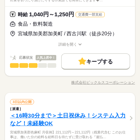
野菜を切ったり漬けたりする作業誰でも簡単にできます◆…
1,040円～1,250円
時給
交通費一部支給
食品・飲料製造
宮城県加美郡加美町 / 西古川駅（徒歩20分）
詳細を開く
職種/応募資格
お仕事の特徴
給与/時間/休日
応募状況
人気上昇中！
キープする
食品・飲料製造
職種
男性
女性
男女の割合
CMでおなじみのご飯がススムや お漬物などを製造している会社
です ◆加工 野菜を切ったり漬けたりする作業 誰でも簡単にでき
株式会社ピックルスコーポレーション
しずか
にぎやか
職場の様子
職種/応募資格
お仕事の特徴
給与/時間/休日
ます ◆包装 製造ラインで流れてくる商品のパック詰め、 計量、
ふた締め、トッピングなど 商品はゆっくり流れるので余裕を持
って作業可能です ◆仕分け 出来上がった商品の発送準備 シール
続きを読む
食品・飲料製造
メーカー関連
業界
職種
貼りや検品、仕分け作業など ◆検品 商品の目視検品作業 チェッ
3日以内公開
男性
女性
男女の割合
クするだけなので難しくありません ◇主婦（夫）、フリータ
派遣
CMでおなじみのご飯がススムや お漬物などを製造している会社
ー、学生さんも大歓迎 誰でもすぐに覚えられる簡単作業です
＜16時30分まで＞土日祝休み！システム入力
応募資格
です ◆加工 野菜を切ったり漬けたりする作業 誰でも簡単にでき
しずか
にぎやか
職場の様子
ます ◆包装 製造ラインで流れてくる商品のパック詰め、 計量、
など！未経験OK
特に経験は必要ありません！ 未経験の方でも大丈夫 丁寧にしっ
ふた締め、トッピングなど 商品はゆっくり流れるので余裕を持
子どもが熱を出したときも安心です。 スタッフみんなが自然に
かりお教えしますので安心です どなたでもすぐに慣れます。
宮城県加美郡色麻町 月収例】221,112円～221,112円（残業代含む このお仕
って作業可能です ◆仕分け 出来上がった商品の発送準備 シール
続きを読む
いいよ、早く行っておいでと声をかけてくれます。 特に冬場は
事は、働いた分の給料を給料日を待たずに受け取れる『速払…
メーカー関連
業界
貼りや検品、仕分け作業など ◆検品 商品の目視検品作業 チェッ
誰かしら呼び出されることも多いですが、 休みづらさを感じる