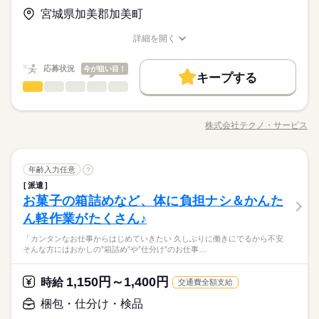
＼履歴書・職務経歴書は必要なし／ ◆転職回数・ブランク・社
お仕事の特徴
月給 184,000円～234,000円
給与
＜年間休日125日＞ ◆完全週休2日制（土日休み） ◆祝日 ◆年
宮城県加美郡加美町
会人経験不問 ◆正社員デビュー大歓迎 フリーター・離職中・主
詳しい募集要項をすべて見る
＼まずは相談だけもOK／経歴だけではわからない、あなたの人
末年始休暇 ※上記は一例です。配属先により 当社の所定休日
基本特徴
婦（夫）の方も活躍中です ≪こんな方にぴったり≫ ・正社員と
【給与備考】
柄を大切にしたいと思っています。面接はご自宅からオンライ
数と差がある場合は、 差分の調整を年末に行います。
詳細を開く
して安定した働き方がしたい方 ・プラモデルや機械いじりが好
◆時間外手当あり
無期派遣
未経験OK
新卒・第二
20代活躍
30代活躍
ンでOKです。
職種/応募資格
お仕事の特徴
給与/時間/休日
きな方 ・人見知りや話し下手な方も大丈夫です ※定年制度あり
続きを読む
◆昇給あり（年1回）
応募する
続きを読む
募集条件
（満60歳）
応募状況
今が狙い目！
キープする
大量募集
交通費
即日スタート
主婦・主夫
続きを読む
梱包・仕分け・検品
職種
男性
女性
男女の割合
月給 184,000円～234,000円
給与
勤務時間
詳しい募集要項をすべて見る
履歴書不要
WEB選考完結
基本特徴
◆こつこつ系のシンプル作業 ◆もくもくメインのルーティンワ
【給与備考】
08：30～17：30
ーク ≪具体的には≫ ・完成品を種類ごとに仕分け ・傷がついて
無期派遣
未経験OK
新卒・第二
20代活躍
30代活躍
就業時間・曜日
◆時間外手当あり
株式会社テクノ・サービス
ひとりで
みんなで
仕事の仕方
※上記はシフトの一例となります。
職種/応募資格
お仕事の特徴
給与/時間/休日
いないかチェック ・箱に入れる など、はじめてでも覚えやすい
募集条件
◆昇給あり（年1回）
続きを読む
業務上必要がある場合や
残業なし
残10未満
残20未満
10時～出社
仕事がたくさん。 体をたくさん動かす作業はありません 女性の
応募する
配属先の都合により、
大量募集
交通費
即日スタート
主婦・主夫
方も男性の方も活躍中です
続きを読む
しずか
にぎやか
16時前退社
土日祝休
職場の様子
時間帯が変更となる場合があります。
続きを読む
梱包・仕分け・検品
職種
年齢入力任意
?
男性
女性
男女の割合
履歴書不要
WEB選考完結
勤務時間
その他
業界
働き方・環境
派遣
◆こつこつ系のシンプル作業 ◆もくもくメインのルーティンワ
就業時間・曜日
お菓子の箱詰めなど、体に負担ナシ＆かんた
08：30～17：30
応募資格
ーク ≪具体的には≫ ・完成品を種類ごとに仕分け ・傷がついて
ブランクOK
産休・育休
社会保険制度
研修制度
残業なし
残10未満
残20未満
10時～出社
休日・休暇
ひとりで
みんなで
仕事の仕方
※上記はシフトの一例となります。
いないかチェック ・箱に入れる など、はじめてでも覚えやすい
ん軽作業がたくさん♪
＼履歴書・職務経歴書は必要なし／ ◆転職回数・ブランク・社
続きを読む
資格支援
禁煙・分煙
バイク自転車
車OK
業務上必要がある場合や
仕事がたくさん。 体をたくさん動かす作業はありません 女性の
＜年間休日125日＞ ◆完全週休2日制（土日休み） ◆祝日 ◆年
16時前退社
土日祝休
会人経験不問 ◆正社員デビュー大歓迎 フリーター・離職中・主
配属先の都合により、
＼まずは相談だけもOK／経歴だけではわからない、あなたの人
「カンタンなお仕事からはじめていきたい 久しぶりに働きにでるから不安
方も男性の方も活躍中です
続きを読む
末年始休暇 ※上記は一例です。配属先により 当社の所定休日
働き方・環境
ルーティン
英語不要
PC不要
電話なし
婦（夫）の方も活躍中です ≪こんな方にぴったり≫ ・正社員と
しずか
にぎやか
職場の様子
そんな方にはおかしの”箱詰め”や”仕分け”のお仕事…
時間帯が変更となる場合があります。
柄を大切にしたいと思っています。面接はご自宅からオンライ
数と差がある場合は、 差分の調整を年末に行います。
して安定した働き方がしたい方 ・プラモデルや機械いじりが好
ブランクOK
産休・育休
社会保険制度
研修制度
その他
業界
ンでOKです。
きな方 ・人見知りや話し下手な方も大丈夫です ※定年制度あり
続きを読む
続きを読む
資格支援
1,150円～1,400円
禁煙・分煙
バイク自転車
車OK
応募資格
時給
（満60歳）
交通費全額支給
休日・休暇
ルーティン
英語不要
PC不要
電話なし
＼履歴書・職務経歴書は必要なし／ ◆転職回数・ブランク・社
梱包・仕分け・検品
お仕事の特徴
月給 184,000円～234,000円
給与
＜年間休日125日＞ ◆完全週休2日制（土日休み） ◆祝日 ◆年
会人経験不問 ◆正社員デビュー大歓迎 フリーター・離職中・主
詳しい募集要項をすべて見る