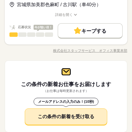
の免許・資格を活かした お仕事を紹介いたします！ 20代～50代
◆即払いサービスあり ＼ 働いた分を早めにGET！ ／ 働いた分
未経験OK
新卒・第二
20代活躍
30代活躍
40代活躍
（座り仕事もアリ！力仕事ナシ！）♪
宮城県加美郡色麻町 / 古川駅（車40分）
と幅広い年齢の方が、 様々な職場で活躍中です！ ※お仕事の掛
の給与の一部を、給料日前に受け取れます。 スマホでカンタン
続きを読む
け持ち（Wワーク）不可
50代活躍
続きを読む
申請！ 給料日前にお金が必要な時や、急な出費がある時も安心
応募する
詳細を開く
です。 ※最短5日後から受け取り可能 ※給与は原則【月末締め
職種/応募資格
お仕事の特徴
給与/時間/休日
募集条件
続きを読む
／翌月25日払い】 ※当社規定あり ◆深夜手当アリ 22時～翌5
続きを読む
大量募集
時給 1,150円～1,400円
交通費
即日スタート
勤務地固定
給与
応募状況
時に働いた場合は時給25％UP ◆残業代支給 勤務時間が8hを超
今が狙い目！
基本特徴
キープする
詳しい募集要項をすべて見る
えている場合は時給25％UP ※試用期間ナシ
一般事務・OA事務
その他
業界
職種
◆即払いサービスあり ＼ 働いた分を早めにGET！ ／ 働いた分
主婦・主夫
履歴書不要
WEB登録
未経験OK
新卒・第二
20代活躍
30代活躍
40代活躍
3ヵ月以上
期間・時間
の給与の一部を、給料日前に受け取れます。 スマホでカンタン
９月スタート！当社スタッフも就業中なので安心！残業はほと
50代活躍
就業時間・曜日
申請！ 給料日前にお金が必要な時や、急な出費がある時も安心
【勤務時間例】 8：00-16：00／9：00-17：00／10：00-19：00
んどありません！ 【お願いしたいお仕事の内容】 生産数値
応募する
募集条件
株式会社スタッフサービス オフィス事業本部
です。 ※最短5日後から受け取り可能 ※給与は原則【月末締め
残業なし
10時～出社
17時～出社
土日祝休
／ 6：00-15：00／17：30-翌2：30／20：00-翌5：15 など多数！
職種/応募資格
お仕事の特徴
給与/時間/休日
集計、タイムカード集計、データ入力、資料作成、来客応対、
続きを読む
／翌月25日払い】 ※当社規定あり ◆深夜手当アリ 22時～翌5
続きを読む
大量募集
交通費
即日スタート
勤務地固定
※「日勤or夜勤のみ」「長期で働きたい」「土日休み」「残業少
電話応対などをお願いします。 ♪♪引継ぎがあるので安心です♪
◆休憩室あり＊オフィスカジュアル勤務★先輩社員が教えてく
平日休み
時に働いた場合は時給25％UP ◆残業代支給 勤務時間が8hを超
なめ」など、あなたのご希望を教えて下さい！ ※ご応募のタイ
♪ ▼こちらのお仕事のほかにも 電話なしのコツコツ系データ入
続きを読む
れる★ 無料Ｐあり・マイカー通勤ＯＫ＊２０２７年５月ま
主婦・主夫
履歴書不要
WEB登録
えている場合は時給25％UP ※試用期間ナシ
ミングによっては、ご希望のお仕事が定員に達している場合が
一般事務・OA事務
続きを読む
職種
働き方・環境
力や英語を使う事務、 大学やコールセンターなどのお仕事も扱
でのお仕事です（延長の可能性あります）！
就業時間・曜日
3ヵ月以上
期間・時間
あります。 その際は、ご希望に沿う他のお仕事を並行してご案
っています。 在宅のお仕事があるエリアも☆ 9月・10月スター
大手企業
ブランクOK
産休・育休
社会保険制度
９月スタート！当社スタッフも就業中なので安心！残業はほと
残業なし
10時～出社
17時～出社
土日祝休
内致します。
トもご相談ください♪
その他
応募資格
業界
【勤務時間例】 8：00-16：00／9：00-17：00／10：00-19：00
んどありません！ 【お願いしたいお仕事の内容】 生産数値
この条件の新着お仕事を
お届けします
日払い
週払い
禁煙・分煙
バイク自転車
車OK
休日・休暇
お仕事の特徴
／ 6：00-15：00／17：30-翌2：30／20：00-翌5：15 など多数！
平日休み
集計、タイムカード集計、データ入力、資料作成、来客応対、
◆未経験者歓迎！
（お仕事は毎時更新されます）
※「日勤or夜勤のみ」「長期で働きたい」「土日休み」「残業少
働き方・環境
電話応対などをお願いします。 ♪♪引継ぎがあるので安心です♪
派遣活躍中
ルーティン
PC不要
電話なし
土日休み案件多数！
基本特徴
なめ」など、あなたのご希望を教えて下さい！ ※ご応募のタイ
♪ ▼こちらのお仕事のほかにも 電話なしのコツコツ系データ入
続きを読む
大手企業
ブランクOK
産休・育休
社会保険制度
メールアドレスの入力のみ！(10秒)
未経験OK
新卒・第二
40代活躍
ミングによっては、ご希望のお仕事が定員に達している場合が
続きを読む
力や英語を使う事務、 大学やコールセンターなどのお仕事も扱
◆休憩室あり＊オフィスカジュアル勤務★先輩社員が教えてく
時給 1,200円～1,250円
給与
あります。 その際は、ご希望に沿う他のお仕事を並行してご案
日払い
週払い
禁煙・分煙
バイク自転車
車OK
っています。 在宅のお仕事があるエリアも☆ 9月・10月スター
詳しい募集要項をすべて見る
れる★ 無料Ｐあり・マイカー通勤ＯＫ＊２０２７年５月ま
募集条件
内致します。
このお仕事は、働いた分の給料を給料日を待たずに受け取れる
トもご相談ください♪
応募資格
でのお仕事です（延長の可能性あります）！
この条件の新着を受け取る
派遣活躍中
ルーティン
PC不要
電話なし
履歴書不要
WEB登録
『速払いサービス』を利用できます（利用規定あり）
続きを読む
休日・休暇
◆未経験者歓迎！
応募する
就業時間・曜日
土日休み案件多数！