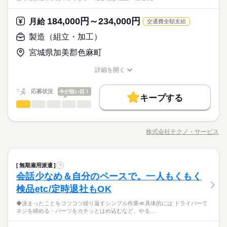
をお願いします。 ▼こちらのお仕事のほかにも 電話なしのコツ
続きを読む
まずはあなたの希望をぜひお聞かせください♪
大手企業
ブランクOK
社会保険制度
制服あり
と」など未経験の方を支えるサポートが充実◎ ―･―･―･―･
しずか
にぎやか
職場の様子
13：00／10：00～14：00／13：00～18：00 家庭やプライベー
す！ コミュニケーション力を活かして働きませんか！
コツ系データ入力や英語を使う事務、 大学やコールセンターな
―･―･―･―･―･―･―･―･―･― データ入力などの人気お仕事
建築・土木・不動産関連
業界
禁煙・分煙
バイク自転車
車OK
PC不要
トに合わせて勤務できます。 ◆夜勤（包装のみ） 4時間～勤務O
どのお仕事も扱っています。 在宅のお仕事があるエリアも☆ 9
184,000円～234,000円
月給
も多数あり♪ パートからの収入アップも実績多数！ 主婦（夫）
続きを読む
交通費全額支給
K！ 例）22：00～2：00／22：00～7：00／0：00～4：00／0：0
月・10月スタートもご相談ください♪
休日・休暇
応募資格
の方のオフィスワークデビューを応援◎
0～5：00／0：00～9：00 ダブルワーク、土日祝のみの勤務も歓
製造（組立・加工）
お仕事の特徴
シフトはご希望に応じて調整可能です◎
◆未経験者歓迎！ ▼オフィスワークデビューを応援します！▼
迎。 未経験の方も安心してご応募ください。
時給 1,330円
給与
勤務時間やシフトについても相談できますので、
基本特徴
宮城県加美郡色麻町
すきま時間に自分のペースで学べるスマホ学習アプリ 「ぽけっ
詳しい募集要項をすべて見る
◆幅広い年齢層の方が活躍中！食堂・休憩室が完備されていま
まずはあなたの希望をぜひお聞かせください♪
と」など未経験の方を支えるサポートが充実◎ ―･―･―･―･
【月収例】221,112円～221,112円（残業代含む）
未経験OK
新卒・第二
30代活躍
40代活躍
す！ コミュニケーション力を活かして働きませんか！
詳細を開く
―･―･―･―･―･―･―･―･―･― データ入力などの人気お仕事
職種/応募資格
お仕事の特徴
給与/時間/休日
募集条件
も多数あり♪ パートからの収入アップも実績多数！ 主婦（夫）
続きを読む
―･―･―･―･―･―･―･―･―･―･―･―･―･―
応募する
の方のオフィスワークデビューを応援◎
このお仕事は、働いた分の給料を給料日を待たずに受け取れる
応募状況
今が狙い目！
交通費
即日スタート
履歴書不要
WEB登録
続きを読む
キープする
『速払いサービス』を利用できます（利用規定あり）
製造（組立・加工）
職種
男性
女性
男女の割合
就業時間・曜日
時給 1,330円
基本特徴
給与
未経験OK
新卒・第二
30代活躍
40代活躍
詳しい募集要項をすべて見る
◆こつこつ系のシンプル作業 ◆もくもくメインのルーティンワ
募集条件
残業なし
残10未満
残20未満
土日祝休
【月収例】221,112円～221,112円（残業代含む）
交通費
即日スタート
履歴書不要
WEB登録
ーク ＼自分に合ったお仕事が見つかります！たとえば…／ ◎組
3ヵ月以上
期間・時間
株式会社テクノ・サービス
ひとりで
みんなで
就業時間・曜日
仕事の仕方
職種/応募資格
お仕事の特徴
給与/時間/休日
立・梱包 →完成品をプチプチなどで包む ◎製品の検品 →傷
働き方・環境
―･―･―･―･―･―･―･―･―･―･―･―･―･―
続きを読む
8：30～16：30
働き方・環境
がないかチェック ◎部品の加工 →部品をセットして機械のボ
応募する
残業なし
残10未満
残20未満
土日祝休
大手企業
社会保険制度
研修制度
資格支援
日払い
このお仕事は、働いた分の給料を給料日を待たずに受け取れる
※残業はほとんどありません。
続きを読む
タンを押す 他にも… ・座って出来る商品の仕分け ・手のひらサ
続きを読む
大手企業
社会保険制度
しずか
研修制度
資格支援
日払い
にぎやか
職場の様子
『速払いサービス』を利用できます（利用規定あり）
※休憩は６０分です。
製造（組立・加工）
職種
イズの部品の梱包 ・こつこつネジを回す などなど、たくさん。
週払い
禁煙・分煙
車OK
社員食堂
ルーティン
無期雇用派遣
?
男性
女性
男女の割合
その他
業界
週払い
禁煙・分煙
車OK
社員食堂
ルーティン
あなたに合う職場を一緒に探します！
会話少なめ＆自分のペースで。一人もくもく
◆こつこつ系のシンプル作業 ◆もくもくメインのルーティンワ
英語不要
応募資格
ーク ＼自分に合ったお仕事が見つかります！たとえば…／ ◎組
英語不要
検品etc/定時退社もOK
3ヵ月以上
期間・時間
土曜 日曜 祝日
休日・休暇
ひとりで
みんなで
仕事の仕方
活かせるスキル
立・梱包 →完成品をプチプチなどで包む ◎製品の検品 →傷
活かせるスキル
＼履歴書・職務経歴書は必要なし／ ◆転職回数・ブランク・社
Word
Excel
続きを読む
8：30～16：30
◆決まったことをコツコツ繰り返すシンプル作業≪具体的には ドライバーで
がないかチェック ◎部品の加工 →部品をセットして機械のボ
※土・日・祝がお休みです。
Word
Excel
会人経験不問 ◆正社員デビュー大歓迎 フリーター・離職中・主
ネジを締める・パーツをカチッとはめ込むなど、やる…
※残業はほとんどありません。
＼未経験OK／「細かい作業が、わりと好きかも」応募の理由
タンを押す 他にも… ・座って出来る商品の仕分け ・手のひらサ
続きを読む
婦（夫）の方も活躍中です ≪こんな方にぴったり≫ ・正社員と
しずか
にぎやか
職場の様子
※休憩は６０分です。
は、それで十分。一人でもくもく、細かい作業に集中する時間
イズの部品の梱包 ・こつこつネジを回す などなど、たくさん。
して安定した働き方がしたい方 ・プラモデルや機械いじりが好