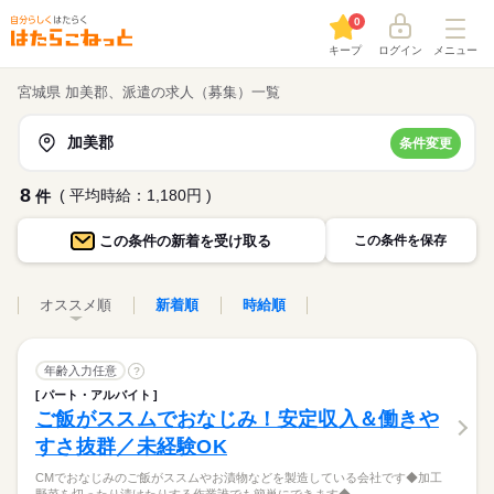
0
キープ
ログイン
メニュー
宮城県 加美郡、派遣の求人（募集）一覧
加美郡
条件変更
8
( 平均時給：1,180円 )
件
この条件の
新着を受け取る
この条件を保存
オススメ順
新着順
時給順
年齢入力任意
?
パート・アルバイト
ご飯がススムでおなじみ！安定収入＆働きや
すさ抜群／未経験OK
CMでおなじみのご飯がススムやお漬物などを製造している会社です◆加工