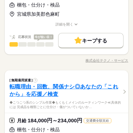
続きを読む
資格支援
禁煙・分煙
バイク自転車
車OK
応募資格
（満60歳）
梱包・仕分け・検品
休日・休暇
お仕事の特徴
ルーティン
英語不要
PC不要
電話なし
＼履歴書・職務経歴書は必要なし／ ◆転職回数・ブランク・社
月給 184,000円～234,000円
給与
＜年間休日125日＞ ◆完全週休2日制（土日休み） ◆祝日 ◆年
基本特徴
宮城県加美郡色麻町
会人経験不問 ◆正社員デビュー大歓迎 フリーター・離職中・主
詳しい募集要項をすべて見る
＼力仕事ほぼナシ／体力に自信がなくても安心！一人で進める
末年始休暇 ※上記は一例です。配属先により 当社の所定休日
婦（夫）の方も活躍中です ≪こんな方にぴったり≫ ・正社員と
【給与備考】
無期派遣
未経験OK
新卒・第二
20代活躍
30代活躍
ことができるシンプル作業です。職場見学だけも大歓迎です。
数と差がある場合は、 差分の調整を年末に行います。
詳細を開く
して安定した働き方がしたい方 ・プラモデルや機械いじりが好
◆時間外手当あり
職種/応募資格
お仕事の特徴
給与/時間/休日
募集条件
きな方 ・人見知りや話し下手な方も大丈夫です ※定年制度あり
続きを読む
◆昇給あり（年1回）
応募する
続きを読む
（満60歳）
応募状況
今が狙い目！
大量募集
交通費
即日スタート
主婦・主夫
続きを読む
キープする
梱包・仕分け・検品
職種
履歴書不要
WEB選考完結
男性
女性
男女の割合
月給 184,000円～234,000円
基本特徴
給与
勤務時間
詳しい募集要項をすべて見る
◆こつこつ系のシンプル作業 ◆もくもくメインのルーティンワ
無期派遣
未経験OK
新卒・第二
20代活躍
30代活躍
就業時間・曜日
【給与備考】
08：30～17：30
ーク ≪具体的には≫ ・完成品を種類ごとに仕分け ・傷がついて
募集条件
◆時間外手当あり
株式会社テクノ・サービス
ひとりで
みんなで
仕事の仕方
※上記はシフトの一例となります。
残業なし
残10未満
職種/応募資格
残20未満
10時～出社
お仕事の特徴
給与/時間/休日
いないかチェック ・箱に入れる など、はじめてでも覚えやすい
◆昇給あり（年1回）
続きを読む
業務上必要がある場合や
大量募集
交通費
即日スタート
主婦・主夫
仕事がたくさん。 体をたくさん動かす作業はありません 女性の
応募する
16時前退社
土日祝休
配属先の都合により、
続きを読む
方も男性の方も活躍中です
続きを読む
しずか
にぎやか
履歴書不要
WEB選考完結
職場の様子
時間帯が変更となる場合があります。
梱包・仕分け・検品
職種
働き方・環境
無期雇用派遣
?
男性
女性
男女の割合
就業時間・曜日
勤務時間
その他
業界
転職理由・回数、関係ナシ◎あなたの「これ
◆こつこつ系のシンプル作業 ◆もくもくメインのルーティンワ
ブランクOK
産休・育休
社会保険制度
研修制度
残業なし
残10未満
残20未満
10時～出社
08：30～17：30
応募資格
ーク ≪具体的には≫ ・完成品を種類ごとに仕分け ・傷がついて
から」を応援／検査
休日・休暇
ひとりで
みんなで
資格支援
禁煙・分煙
バイク自転車
車OK
仕事の仕方
※上記はシフトの一例となります。
いないかチェック ・箱に入れる など、はじめてでも覚えやすい
16時前退社
土日祝休
＼履歴書・職務経歴書は必要なし／ ◆転職回数・ブランク・社
続きを読む
業務上必要がある場合や
◆こつこつ系のシンプル作業◆もくもくメインのルーティンワーク≪具体的
仕事がたくさん。 体をたくさん動かす作業はありません 女性の
＜年間休日125日＞ ◆完全週休2日制（土日休み） ◆祝日 ◆年
働き方・環境
ルーティン
英語不要
PC不要
電話なし
会人経験不問 ◆正社員デビュー大歓迎 フリーター・離職中・主
には 完成品を種類ごとに仕分け・傷がついていないか…
配属先の都合により、
＼まずは相談だけもOK／経歴だけではわからない、あなたの人
方も男性の方も活躍中です
続きを読む
末年始休暇 ※上記は一例です。配属先により 当社の所定休日
婦（夫）の方も活躍中です ≪こんな方にぴったり≫ ・正社員と
しずか
にぎやか
職場の様子
ブランクOK
産休・育休
社会保険制度
研修制度
時間帯が変更となる場合があります。
柄を大切にしたいと思っています。面接はご自宅からオンライ
数と差がある場合は、 差分の調整を年末に行います。
して安定した働き方がしたい方 ・プラモデルや機械いじりが好
その他
業界
ンでOKです。
資格支援
184,000円～234,000円
禁煙・分煙
バイク自転車
車OK
月給
きな方 ・人見知りや話し下手な方も大丈夫です ※定年制度あり
続きを読む
交通費全額支給
続きを読む
応募資格
（満60歳）
ルーティン
英語不要
PC不要
電話なし
梱包・仕分け・検品
休日・休暇