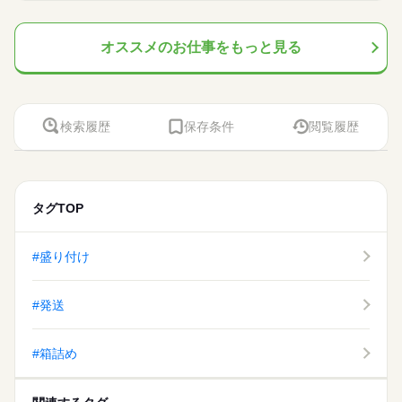
残業なし
平日休み
シフト勤務
長期
期間・時間
時給 1,200円～1,250円
基本特徴
給与
募集条件
未経験OK
新卒・第二
40代活躍
詳しい募集要項をすべて見る
働き方・環境
8：30～17：00 ※休憩６０分。※８時半～１７時半の勤務も選
就業時間・曜日
オススメのお仕事をもっと見る
このお仕事は、働いた分の給料を給料日を待たずに受け取れる
履歴書不要
WEB登録
べます。
社会保険制度
研修制度
資格支援
日払い
週払い
『速払いサービス』を利用できます（利用規定あり）
働き方・環境
残業なし
平日休み
シフト勤務
禁煙・分煙
車OK
派遣活躍中
応募する
社会保険制度
研修制度
資格支援
日払い
週払い
続きを読む
休日・休暇
活かせるスキル
長期
期間・時間
禁煙・分煙
車OK
派遣活躍中
検索履歴
保存条件
閲覧履歴
※ローテーションで週休２日制です。
Word
Excel
活かせるスキル
Word
Excel
8：30～17：00 ※休憩６０分。※８時半～１７時半の勤務も選
べます。
タグTOP
休日・休暇
※ローテーションで週休２日制です。
#盛り付け
#発送
#箱詰め