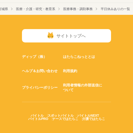
宮城県
医療・介護・研究・教育系
医療事務・調剤事務
平日休みありの一覧
サイトトップへ
ディップ（株）
はたらこねっととは
ヘルプ＆お問い合わせ
利用規約
利用者情報の外部送信に
プライバシーポリシー
ついて
バイトル
スポットバイトル
バイトルNEXT
バイトルPRO
ナースではたらこ
介護ではたらこ