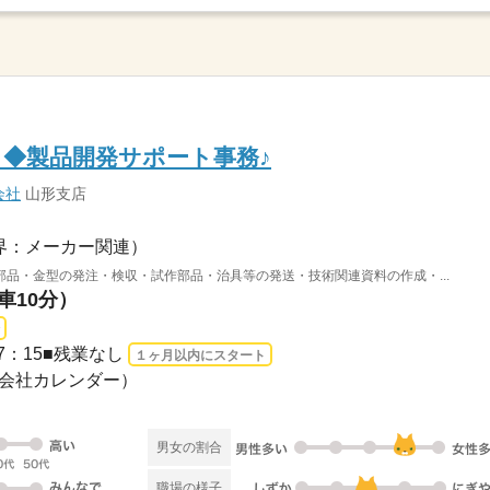
し◆製品開発サポート事務♪
会社
山形支店
界：メーカー関連）
品・金型の発注・検収・試作部品・治具等の発送・技術関連資料の作成・...
車10分）
～17：15■残業なし
１ヶ月以内にスタート
日（会社カレンダー）
男女の割合
職場の様子