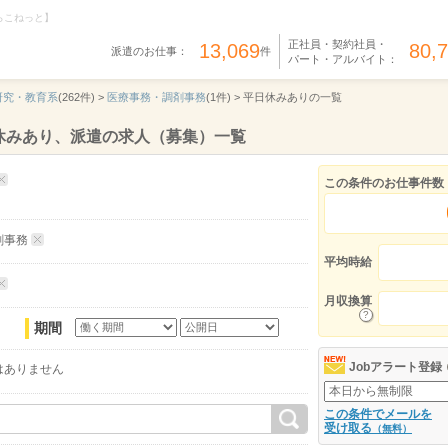
らこねっと】
正社員・契約社員・
13,069
80,
派遣のお仕事：
件
パート・アルバイト：
研究・教育系
(262件) >
医療事務・調剤事務
(1件) >
平日休みありの一覧
休みあり、派遣の求人（募集）一覧
この条件のお仕事件数
剤事務
平均時給
月収換算
期間
Jobアラート登録
はありません
この条件でメールを
受け取る
（無料）