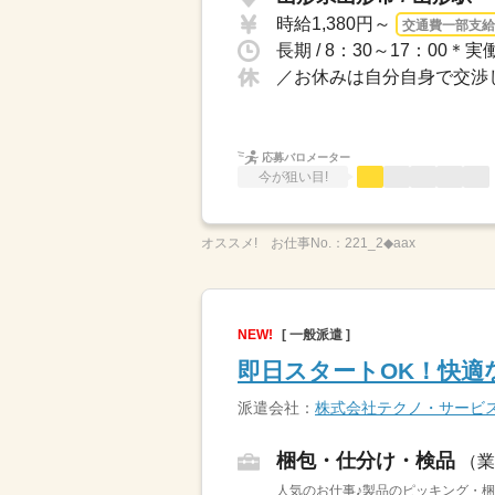
時給1,380円～
交通費一部支給
長期 / 8：30～17：00
／お休みは自分自身で交渉し
応募バロメーター
今が狙い目!
オススメ!
お仕事No.：
221_2◆aax
NEW!
[ 一般派遣 ]
即日スタートOK！快適
派遣会社：
株式会社テクノ・サービ
梱包・仕分け・検品
（業
人気のお仕事♪製品のピッキング・梱包