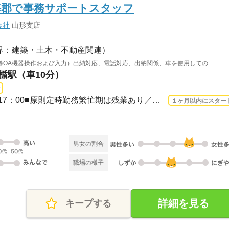
海郡で事務サポートスタッフ
会社
山形支店
界：建築・土木・不動産関連）
等OA機器操作および入力）出納対応、電話対応、出納関係、車を使用しての...
本楯駅（車10分）
長期 2026/8/24〜 / 7：30～17：00■原則定時勤務繁忙期は残業あり／月平均15時間程度
１ヶ月以内にスター
男女の割合
職場の様子
詳細を見る
キープする