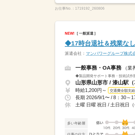
お仕事No.：
1719192_260806
NEW!
[ 一般派遣 ]
◆17時台退社＆残業な
派遣会社：
マンパワーグループ株式
一般事務・OA事務
（業
◆製品開発サポート事務・技術試作部
山形県山形市 / 漆山駅（
時給1,200円～
交通費全額支給
長期 2026/9/1〜 / 8：30
土曜 日曜 祝日 / 土日祝
多い年齢層
仕事の仕方