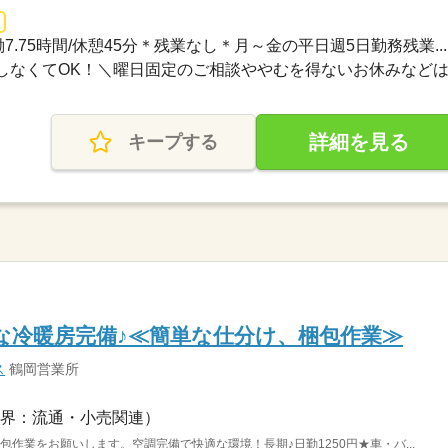
＊実働7.75時間/休憩45分＊残業なし＊月～金の平日週5日勤務残業...
なくてOK！＼曜日固定のご相談ややむを得ないお休みなどは..
詳細を見る
キープする
な冷暖房完備♪≪簡単な仕分け、梱包作業≫
ス
鶴岡営業所
界：流通・小売関連）
作業をお願いします。空調完備で快適な環境！長期♪日勤1250円★車・バ...