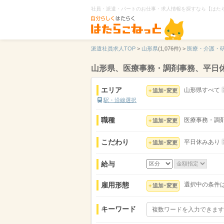
社員・派遣・パートのお仕事・求人情報を探すなら【はた
派遣社員求人TOP
>
山形県
(1,076件) >
医療・介護・
山形県、医療事務・調剤事務、平日
エリア
山形県すべて
追加･変更
駅・沿線選択
職種
医療事務・調
追加･変更
こだわり
平日休みあり
追加･変更
給与
雇用形態
選択中の条件
追加･変更
キーワード