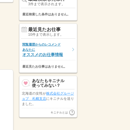
3件まで表示されます。
最近検索した条件はありません。
最近見たお仕事
10件まで表示します。
閲覧履歴からのレコメンド
あなたに
オススメのお仕事情報
最近見たお仕事はありません。
あなたもキニナル
使ってみない？
北海道の女性が
株式会社グルージ
ョブ 札幌支店
にキニナルを送り
ました。
北海道の女性が
株式会社グルージ
キニナルとは
ョブ 札幌支店
にキニナルを送り
ました。