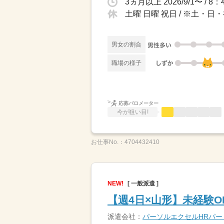
土曜 日曜 祝日 / ※土・
男女の割合
職場の様子
応募バロメーター
今が狙い目!
お仕事No.：
4704432410
NEW!
[ 一般派遣 ]
【週4日×山形】未経験
派遣会社：
パーソルエクセルHRパ