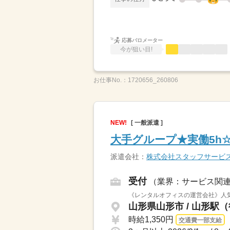
応募バロメーター
今が狙い目!
お仕事No.：
1720656_260806
NEW!
[ 一般派遣 ]
大手グループ★実働5h
派遣会社：
株式会社スタッフサービ
受付
（業界：サービス関
《レンタルオフィスの運営会社》人
山形県山形市 / 山形駅
時給1,350円
交通費一部支給