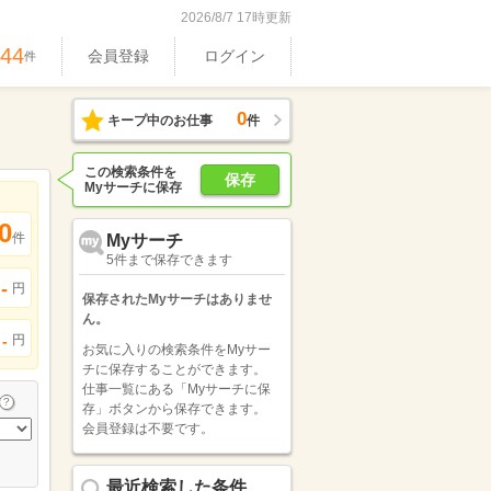
2026/8/7 17時更新
744
会員登録
ログイン
件
0
キープ中のお仕事
件
この検索条件を
保存
Myサーチに保存
0
件
Myサーチ
5件まで保存できます
-
円
保存されたMyサーチはありませ
ん。
円
-
お気に入りの検索条件をMyサー
チに保存することができます。
仕事一覧にある「Myサーチに保
存」ボタンから保存できます。
会員登録は不要です。
最近検索した条件