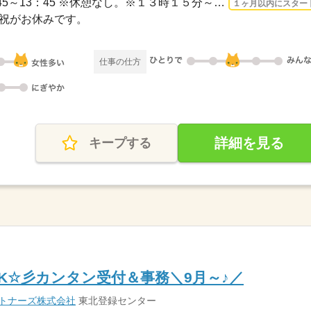
3ヵ月以上 2026/9/1〜 / 8：45～13：45 ※休憩なし。※１３時１５分～１８時１５分の勤...
１ヶ月以内にスター
日・祝がお休みです。
仕事の仕方
詳細を見る
キープする
OK☆彡カンタン受付＆事務＼9月～♪／
ートナーズ株式会社
東北登録センター