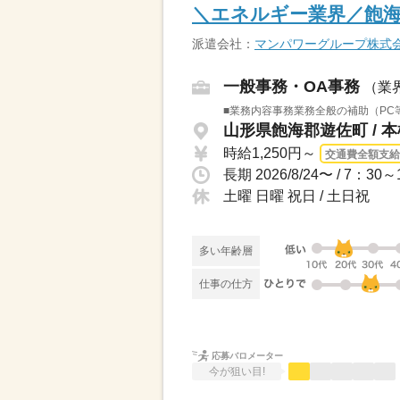
＼エネルギー業界／飽
派遣会社：
マンパワーグループ株式
一般事務・OA事務
（業
■業務内容事務業務全般の補助（PC
山形県飽海郡遊佐町 / 
時給1,250円～
交通費全額支給
土曜 日曜 祝日 / 土日祝
多い年齢層
仕事の仕方
応募バロメーター
今が狙い目!