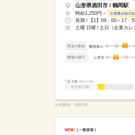
山形県酒田市 / 鶴岡駅
時給1,250円～
交通費全額支給
長期 / 【1】09：00～1
土曜 日曜 / 土日（企業カ
男女の割合
職場の様子
応募バロメーター
今が狙い目!
お仕事No.：
920792
NEW!
[ 一般派遣 ]