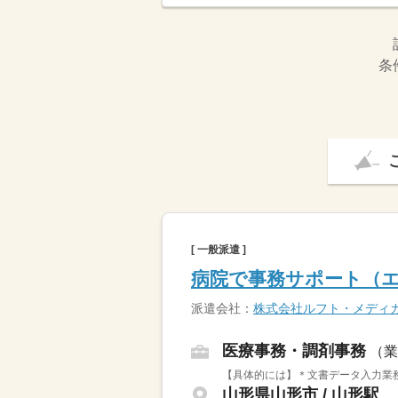
条
[ 一般派遣 ]
病院で事務サポート（エ
派遣会社：
株式会社ルフト・メディ
医療事務・調剤事務
（業
【具体的には】＊文書データ入力業務
山形県山形市 / 山形駅