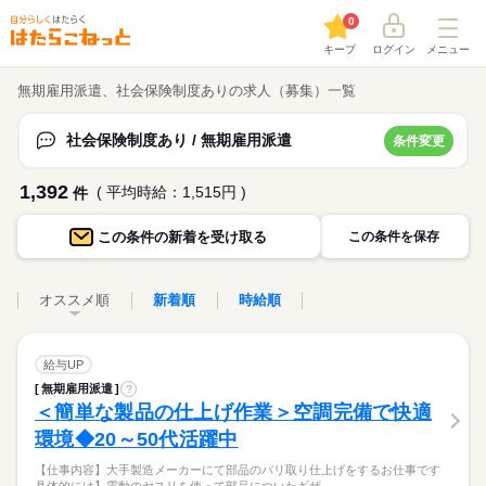
0
キープ
ログイン
メニュー
無期雇用派遣、社会保険制度ありの求人（募集）一覧
社会保険制度あり / 無期雇用派遣
条件変更
1,392
( 平均時給：1,515円 )
件
この条件の
新着を受け取る
この条件を保存
オススメ順
新着順
時給順
給与UP
無期雇用派遣
?
＜簡単な製品の仕上げ作業＞空調完備で快適
環境◆20～50代活躍中
【仕事内容】大手製造メーカーにて部品のバリ取り仕上げをするお仕事です