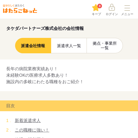
0
キープ
ログイン
メニュー
タケダパートナーズ株式会社の会社情報
拠点・事業所
派遣会社情報
派遣求人一覧
一覧
長年の病院業務実績あり！
未経験OKの医療求人多数あり！
施設内の多岐にわたる職種をおご紹介！
目次
新着派遣求人
この職種に強い！