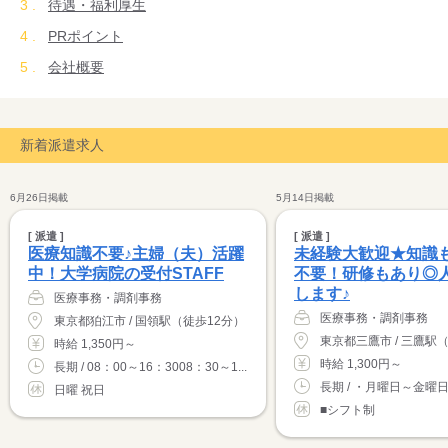
待遇・福利厚生
PRポイント
会社概要
新着派遣求人
6月26日掲載
5月14日掲載
[ 派遣 ]
[ 派遣 ]
医療知識不要♪主婦（夫）活躍
未経験大歓迎★知識
中！大学病院の受付STAFF
不要！研修もあり◎
します♪
医療事務・調剤事務
医療事務・調剤事務
東京都狛江市 / 国領駅（徒歩12分）
東京都三鷹市 / 三鷹駅
時給 1,350円～
時給 1,300円～
長期 / 08：00～16：3008：30～1...
長期 / ・月曜日～金曜日 
日曜 祝日
■シフト制