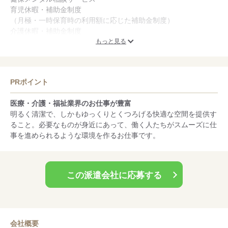
育児休暇・補助金制度
（月極・一時保育時の利用額に応じた補助金制度）
介護休暇・補助金制度
（保険適用超過分の補助、用品購入に対する補助金制度）
もっと見る
無料e-ラーニング完備
（約1,100講座）
コミュケーション施策
PRポイント
（全国30,000店舗以上の飲食店が最大半額利用可能）
リフレッシュ施策
医療・介護・福祉業界のお仕事が豊富
（マッサージ、エステ、日帰り温泉などを福利厚生価格で提供）
明るく清潔で、しかもゆっくりとくつろげる快適な空間を提供す
物品購入割引制度
ること。必要なものが身近にあって、働く人たちがスムーズに仕
（家電・食料品・消耗品等が社販価格で購入可能）
事を進められるような環境を作るお仕事です。
余暇支援施策
（映画館・レジャー施設等を福利厚生価格で提供）
この派遣会社に応募する
会社概要