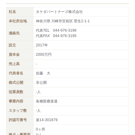
社名
タケダパートナーズ株式会社
本社所在地
神奈川県 川崎市宮前区 菅生2‐1-1
代表TEL
044-976-3196
連絡先
代表FAX
044-976-3195
設立
2017年
資本金
2000万円
売上高
-
代表者名
佐藤 大
株式公開
非公開
従業員数
-人
事業内容
各種医療派遣
スタッフ数
-人
許認可番号
派14-301879
0ヶ所
拠点・事業所
なし