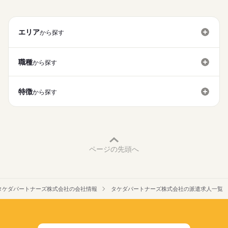
>詳しい募集要項をすべて見る
異業種から転職された方も多くいらっしゃいます！
資格・経験は問いません
基本特徴
【給与例】
（飲食業・販売業など）
飲食・販売など他業種から転職した方も沢山活躍しています！
1日働くと…
無期派遣
未経験OK
新卒・第二
20代活躍
30代活躍
1,400円×7.66時間＝10,724円
エリア
【こんな方が適任です！】
から探す
応募する
40代活躍
50代活躍
60代歓迎
1週間働くと…
・資格は無いけど医療の現場で誰かの役に立ちたい
10,724円×5日＝53,620円
続きを読む
・お掃除が好き
募集条件
続きを読む
1か月働くと…
職種
から探す
勤務先公開
交通費
勤務地固定
主婦・主夫
10,724円×22日＝235,928円
勤務時間
就業時間・曜日
※残業代別途支給あり
特徴
・08：30～17：10
から探す
※交通費別途規定内支給（上限4万円／月）
残20未満
16時前退社
扶養内
週2・3日
週4日
・07：00～15：40
※2か月の研修期間あり（時給1,250円）
平日休み
土日祝のみ
・09：50～18：30
【交通費備考】
働き方・環境
上記3つシフト時間よりお選びいただけます！
続きを読む
交通費別途規定内（上限4万円／月）
ブランクOK
社会保険制度
研修制度
制服あり
シフト時間は固定する事も、
※自転車通勤の場合、
勤務日によって変更も可能です。
ページの先頭へ
駐輪場代（1300円/月）は自己負担となります。
禁煙・分煙
バイク自転車
寮・社宅
社員食堂
面接時にご相談ください！
月曜 火曜 水曜 木曜 金曜 土曜 日曜 祝日
休日・休暇
派遣活躍中
英語不要
※ フルタイム以外の求人も
※365日稼働の為、土日祝出勤お願い出来る方歓迎
【1日のスケジュール例】
週2日～など幅広くご用意しております。
※週休2日（4週8休制）となります。
▼8：30～
お気軽にご相談ください。
タケダパートナーズ株式会社の会社情報
タケダパートナーズ株式会社の派遣求人一覧
ナースステーション付近の環境整備
（勤務条件により時給は異なります）
▼8：45～
ミーティング（当日の作業確認）
▼9：00～