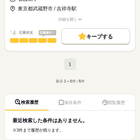
など……。
◆交通費支給
●面会者への対応・荷物の預かり
時給
給与
1日で色々なお仕事を経験できます！
東京都武蔵野市 / 吉祥寺駅
…遠方から無理なく通えるので安心です
>詳しい募集要項をすべて見る
●電話対応
◎未経験、ブランクOK！ 資格不要！ 学歴不問！
【給与備考】
お仕事の特徴
●検体や書類の搬送
詳細を開く
◆駅チカ徒歩３分
■日勤：時給1,400円～
●病棟物品の在庫確認・発注管理
☆ 無期雇用契約なので安心して働けます！☆
職種/応募資格
基本特徴
お仕事の特徴
給与/時間/休日
…行きも帰りもラクラク通勤！
応募する
【月収例】
無期派遣
未経験OK
新卒・第二
20代活躍
30代活躍
応募状況
色々な事にチャレンジしてみたい方、人と接することが好きな
応募集中！
研修制度や安心サポートあり！
キープする
◎平日×週５の場合
続きを読む
方におすすめです。
40代活躍
看護助手
50代活躍
職種
1,400円×7h45×20日
男性
女性
男女の割合
業務は先輩たちが教えてくれますので未経験でも大丈夫です。
みなとみらい駅から徒歩３分と便利な立地です！
＝10,850円×20日
大学病院内で
募集条件
続きを読む
＝217,000円
看護師さんの補助業務をお任せします！
勤務時間
安心の研修制度あり！
交通費
主婦・主夫
しずか
にぎやか
職場の様子
【平日】
1
【具体的には…】
就業時間・曜日
・8：30～17：15 （休憩１時間／実働7時間４５分）
＝217,000円＋交通費
▼病室等の環境整備
続きを読む
残業なし
土日祝休
家庭都合休可
医療・介護・福祉関連
業界
ベットメイキング
■勤務日数（週）5日
表示
1～5
件 /
5
件
※1ヶ月4週換算
病室の清掃 など…
働き方・環境
▼患者様移送作業等
応募資格
ブランクOK
社会保険制度
制服あり
禁煙・分煙
【交通費備考】
病室から患者さんを診察室まで送り迎え
◎無資格・未経験OK
土曜 日曜 祝日
休日・休暇
◆規定あり（4万円まで支給）
▼食事の配膳や片付け
駅5分以内
検索履歴
保存条件
閲覧履歴
ドラマでも話題の「ナースエイド」のお仕事！
◎学歴不問
お昼ご飯の配膳がメインです
月～金の５日の勤務になります！
ナースエイドとは・・・
▼看護師さんの補助
看護師のサポートとして、患者さんを診察室まで
医療行為は一切ないので、
いわれたお薬をもって来たり、
完全週休２日制（土日祝はお休みです！）
案内したりするお仕事です！
最近検索した条件はありません。
医療系の資格や勤務経験等は必要ありません。
続きを読む
看護師さんのお手伝いです
▼清潔ケア（からだを拭くなど）
有給休暇あり：入社６ヵ月後、
続きを読む
※3件まで履歴が残ります。
全く経験がない方でも
などです。
年間所定労働日数に応じた日数を付与致します。
お仕事の特徴
始められるお仕事となっております。
時給
給与