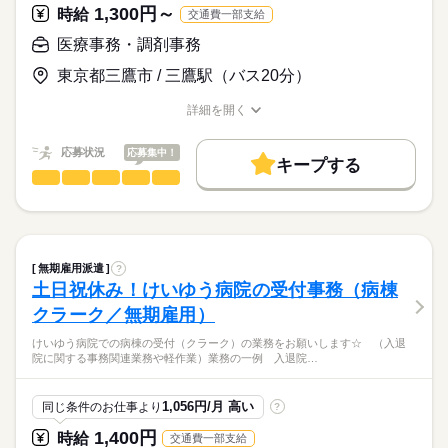
輩たちの指導や、研修もあるので安心してご応募ください！4週
下膳・届いたタオル類や洗濯物品の仕分け、物品補充やタオル
1,300円～
働き方・環境
時給
交通費一部支給
※365日稼働の為、土日祝出勤お願い出来る方歓迎
８休制となります◎勤務日時のご相談もＯＫです！
類の補充
kkw_bcov2106
医療行為は一切ないので、
続きを読む
未経験からのスタート大歓迎！
※月8日休み、週休2日
大手企業
ブランクOK
社会保険制度
研修制度
▼11：00～
医療事務・調剤事務
医療系の資格や勤務経験等は
優しく丁寧に教えてもらえる環境があるので
母乳マッサージルームの補充・使用したリネン類の回収
必要ありません。
制服あり
禁煙・分煙
バイク自転車
派遣活躍中
安心して働けます！！
東京都三鷹市 / 三鷹駅（バス20分）
▼11：40～
お仕事の特徴
時給
給与
昼の食事配膳
英語不要
PC不要
電話なし
>詳しい募集要項をすべて見る
全く経験がない方でも
働く人の待遇向上
◇交通費別途規定内支給
詳細を開く
▼12：30～
始められるお仕事となっております。
職種/応募資格
お仕事の特徴
給与/時間/休日
（上限4万円／月）
休憩（状況によって前後する場合有）
給与UP
▼13：30～
≪こんな方ぜひ≫
応募状況
応募集中！
応募する
基本特徴
キープする
kkw_bcov2106
下膳、退院病床の清掃、準備
・資格も何もないけど病院で働いてみたい
医療事務・調剤事務
職種
▼14：20～
男性
女性
未経験OK
新卒・第二
20代活躍
30代活躍
40代活躍
男女の割合
・キレイな施設で働きたい
続きを読む
使用した医療器材の片付け
大学病院内でのがん登録業務のお仕事を
50代活躍
▼15：00～
長期
期間・時間
お任せいたします！
ひとりで
みんなで
仕事の仕方
母乳マッサージルームの補充・使用したリネン類の回収
募集条件
08：00～16：30
続きを読む
▼17：10～
【具体的な仕事内容】
08：30～17：00
無期雇用派遣
交通費
勤務地固定
主婦・主夫
?
終業
続きを読む
しずか
にぎやか
09：00～17：30
職場の様子
土日祝休み！けいゆう病院の受付事務（病棟
※適宜、上記の合間に薬の運搬、患者の検査への搬送など
がん登録業務
就業時間・曜日
医療・介護・福祉関連
業界
クラーク／無期雇用）
■実働7.5時間
続きを読む
残業なし
残10未満
Wワーク可
平日休み
上記は1つの部署の例です。
・パソコンへのデーター入力が中心の仕事
応募資格
■休憩1時間
けいゆう病院での病棟の受付（クラーク）の業務をお願いします☆ （入退
家庭都合休可
シフト勤務
院に関する事務関連業務や軽作業）業務の一例 入退院…
＼無資格・未経験大歓迎！／
・医師事務作業補助者やがん登録資格の取得が可能
※勤務時間応相談
日曜 祝日
休日・休暇
働き方・環境
医療の知識ゼロから始められる、病院内がん登録業務のお仕事
勤務は週5～６日のシフト制
ご応募に必要な条件はありません◎
■日・祝日休み
1,056円/月 高い
同じ条件のお仕事より
?
です！Wワークをしたい方や学校の後に働きたい方にもオススメ
ブランクOK
産休・育休
社会保険制度
研修制度
■年末年始
です◎研修もあるので、安心してご応募ください！
知識がなくても、
続きを読む
1,400円
制服あり
時給
禁煙・分煙
派遣活躍中
英語不要
交通費一部支給
■5月1日