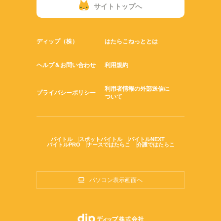
患者移送、環境整備（病室内の備品を拭き掃除）
サイトトップへ
▼11：00～
タオル保湿器の清掃
▼11：30～
配膳補助（患者さんの氏名を確認する）
ディップ（株）
はたらこねっととは
▼12：00～
お昼休憩
▼13：00～
ヘルプ＆お問い合わせ
利用規約
出棟（診察・検査への患者搬送）や退院後の清掃
▼15：30～
利用者情報の外部送信に
リフトバス清掃
プライバシーポリシー
ついて
▼16：00～
医療材料の運搬
▼17：10～
終業
バイトル
スポットバイトル
バイトルNEXT
※9：00～16：30随時
バイトルPRO
ナースではたらこ
介護ではたらこ
検体提出・薬剤の運搬・シーツ交換など…
※あくまで一例です
パソコン表示画面へ