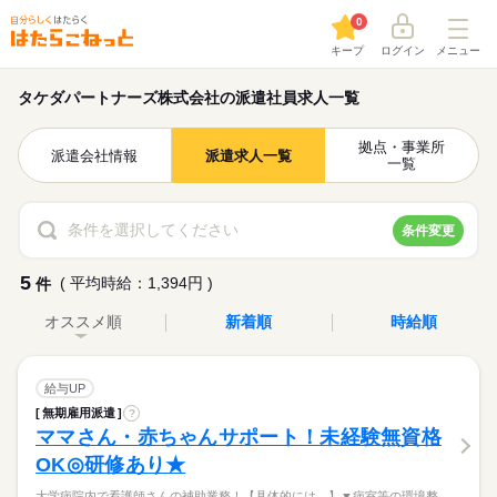
0
キープ
ログイン
メニュー
タケダパートナーズ株式会社の派遣社員求人一覧
拠点・事業所
派遣会社情報
派遣求人一覧
一覧
条件を選択してください
条件変更
5
( 平均時給：1,394円 )
件
オススメ順
新着順
時給順
給与UP
無期雇用派遣
?
ママさん・赤ちゃんサポート！未経験無資格
OK◎研修あり★
大学病院内で看護師さんの補助業務！【具体的には…】▼病室等の環境整