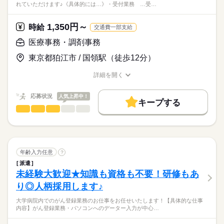
れていただけます♪《具体的には…》・受付業務 …受…
◎学歴不問
お昼ご飯の配膳がメインです
～あのナースエイドのお仕事…！～
▼看護師さんの補助
お産を控えるママさんや赤ちゃんの
医療行為は一切ないので、
1,350円～
いわれたお薬をもって来たり、
時給
交通費一部支給
快適な入院環境を整え、
医療系の資格や勤務経験等は
続きを読む
看護師さんのお手伝いです
看護師さんのサポートが
医療事務・調剤事務
必要ありません。
▼赤ちゃんの部屋の
メインのお仕事です！
続きを読む
肌着、おむつ、タオル等の補充、回収
未経験の方でも安心して
東京都狛江市 / 国領駅（徒歩12分）
全く経験がない方でも
時給
給与
▼赤ちゃんのお風呂のお手伝い・
働いて頂けます！
>詳しい募集要項をすべて見る
始められるお仕事となっております。
ベッドの整備
【給与例】
詳細を開く
お仕事の特徴
▼哺乳瓶の洗浄・滅菌
職種/応募資格
お仕事の特徴
給与/時間/休日
時給1,520円～
【こんな方が適任です・・・】
働く人の待遇向上
1日働くと…
・資格は無いけど医療の現場で
応募状況
人気上昇中！
応募する
などです。
キープする
1,520円×7.66時間＝11,643円
給与UP
誰かの役に立ちたい
医療事務・調剤事務
職種
1週間働くと…
続きを読む
低い
高い
多い年齢層
・お掃除が好き
資格・経験は問いません
基本特徴
11,643円×5日＝58,215円
医療事務スタッフとしての
飲食・販売など他業種から転職した方も沢山活躍しています！
1か月働くと…
無期派遣
未経験OK
新卒・第二
20代活躍
30代活躍
お仕事をお任せします。
続きを読む
男性
女性
男女の割合
11,643円×22日＝256,146円
勤務時間
未経験の方でもすぐに
40代活躍
50代活躍
続きを読む
慣れていただけます♪
年齢入力任意
?
□日勤
※残業代別途支給あり
続きを読む
募集条件
ひとりで
みんなで
08：30～17：10のみ
仕事の仕方
派遣
※交通費別途規定内支給（上限4万円／月）
《具体的には…》
【1日のスケジュール】
未経験大歓迎★知識も資格も不要！研修もあ
勤務先公開
大量募集
交通費
勤務地固定
主婦・主夫
※2か月の研修期間あり（時給1,250円）
医療・介護・福祉関連
業界
・受付業務
▼8：30～
り◎人柄採用します♪
…受付対応、スキャン業務など
しずか
にぎやか
応募資格
職場の様子
就業時間・曜日
当日のスケジュール確認（退院病床等、病棟の状況など）
続きを読む
【交通費備考】
・会計窓口業務
▼8：40～
残業なし
扶養内
週2・3日
平日休み
家庭都合休可
大学病院内でのがん登録業務のお仕事をお任せいたします！【具体的な仕事
交通費別途規定内（上限4万円／月）
◎事務経験者優遇
…診察費の会計対応など
病棟休憩室の清掃など
内容】がん登録業務・パソコンへのデーター入力が中心…
※自転車通勤の場合、
◎無資格・医療事務未経験OK
土日祝のみ
医療の知識ゼロから始められる、病院の受付のお仕事です！先
▼8：50～
月曜 火曜 水曜 木曜 金曜 土曜 日曜 祝日
休日・休暇
駐輪場代（1300円/月）は自己負担となります。
◎学歴不問
医療関連のお仕事経験はなくてもOKです♪