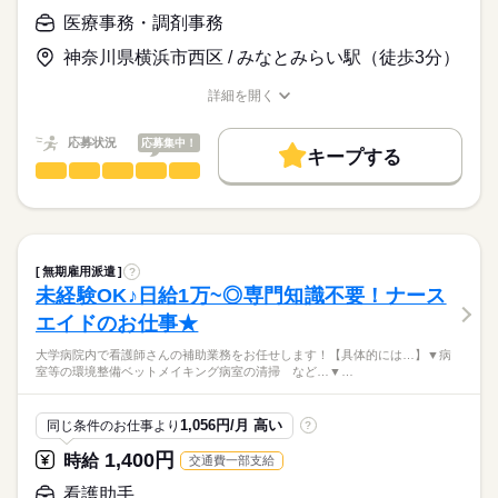
「人の役に立ちたい」
■10月第2土曜日
医療事務・調剤事務
活かせるスキル
その気持ちがあれば大丈夫です！
■年間42日の指定休み
お仕事の特徴
時給
給与
Word
神奈川県横浜市西区 / みなとみらい駅（徒歩3分）
>詳しい募集要項をすべて見る
基本特徴
【給与備考】
詳細を開く
■時給1,300円
未経験OK
新卒・第二
20代活躍
30代活躍
40代活躍
職種/応募資格
お仕事の特徴
給与/時間/休日
■交通費一部支給
応募する
50代活躍
応募状況
応募集中！
キープする
【月給例】
続きを読む
募集条件
続きを読む
医療事務・調剤事務
職種
￣￣￣￣￣
男性
女性
男女の割合
勤務先公開
交通費
即日スタート
勤務地固定
・月曜日～金曜日
けいゆう病院での病棟の受付（クラーク）の業務をお願いしま
1,300円×7.25ｈ＝9,425円×20日＝188,500円
す☆ （入退院に関する事務関連業務や軽作業）
長期
期間・時間
主婦・主夫
ひとりで
みんなで
仕事の仕方
・土曜日
業務の一例
・月曜日～金曜日
続きを読む
就業時間・曜日
1,300円×4.00ｈ＝5,200円×2日＝10,400円
入退院に対する業務
9：00～17：15
無期雇用派遣
?
・入院や退院に関する準備や受付
続きを読む
残業なし
10時～出社
17時～出社
16時前退社
しずか
にぎやか
職場の様子
未経験OK♪日給1万~◎専門知識不要！ナース
休憩1：00
合計 198,900円
・患者様や面会者への対応（書類や会計などのお問合せ対
医療・介護・福祉関連
業界
Wワーク可
週2・3日
土日祝休
平日休み
※がん登録初級、
エイドのお仕事★
応）
・土曜日
続きを読む
中級資格取得者は給与優遇
・電話応対
応募資格
家庭都合休可
土日祝のみ
シフト勤務
9：00～13：00
大学病院内で看護師さんの補助業務をお任せします！【具体的には…】▼病
別途ご相談ください
・文書・書類関連（診断書や紹介状などの書類の準備）
室等の環境整備ベットメイキング病室の清掃 など…▼…
（出勤日 シフトによる勤務月２回程度）
■無資格・未経験・ブランク大歓迎♪
PC業務
働き方・環境
■学歴不問！
休日・休暇
【交通費備考】
・文書や画像のスキャン
◆無期雇用なので安定した収入
ブランクOK
社会保険制度
研修制度
制服あり
・研修期間：２カ月
交通費別途支給
・PC入力
1,056円/月 高い
同じ条件のお仕事より
?
■シフト制
病棟クラークの主なお仕事
※上限月4万円
・伝票整理
服装自由
禁煙・分煙
バイク自転車
派遣活躍中
◆完全週休二日制
続きを読む
1,400円
時給
交通費一部支給
・翌日の準備
…完全週休２日聖なので、土日はゆっくりお休み
●入退院時の手続き対応
続きを読む
看護助手
●PC入力や書類のスキャンなどの事務業務