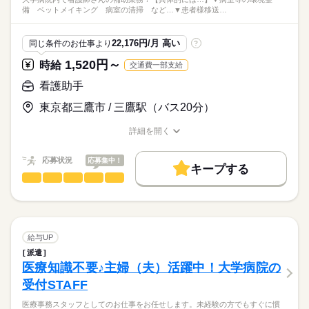
備 ベットメイキング 病室の清掃 など…▼患者様移送…
22,176円/月 高い
同じ条件のお仕事より
?
1,520円～
時給
交通費一部支給
看護助手
東京都三鷹市 / 三鷹駅（バス20分）
詳細を開く
職種/応募資格
お仕事の特徴
給与/時間/休日
応募状況
応募集中！
キープする
看護助手
職種
低い
高い
多い年齢層
大学病院内で
看護師さんの補助業務！
男性
女性
男女の割合
続きを読む
【具体的には…】
給与UP
▼病室等の環境整備
続きを読む
ひとりで
みんなで
仕事の仕方
派遣
ベットメイキング
医療知識不要♪主婦（夫）活躍中！大学病院の
医療・介護・福祉関連
業界
病室の清掃 など…
受付STAFF
▼患者様移送作業等
しずか
にぎやか
応募資格
職場の様子
病室から患者さんを診察室まで送り迎え
医療事務スタッフとしてのお仕事をお任せします。未経験の方でもすぐに慣
◎無資格・未経験OK
▼食事の配膳や片付け