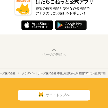
はたらこねっと公式アプリ
充実の検索機能と便利な通知機能で
アナタのしごと探しをお手伝い！
ページの先頭へ
ーズ株式会社
タケダパートナーズ株式会社 杏林_看護助手_周産期0501のお仕事詳細
サイトトップへ