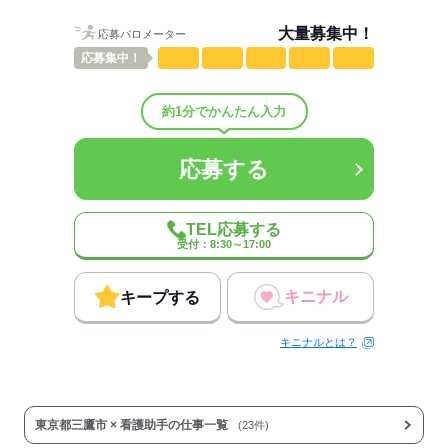
しずか
にぎやか
職場の様子
大量募集中！
配属先部署：
応募バロメーター
看護助手さんを募集してます！
応募
集中！
人数
59人
男女比
（男2：女8）
約1分でかんたん入力
平均年齢
50歳
概要：
業界
医療・介護・福祉関連
応募する
応募する
TEL応募する
受付：8:30～17:00
キニナル
キープする
キニナルとは？
東京都三鷹市 × 看護助手の仕事一覧
(23件)