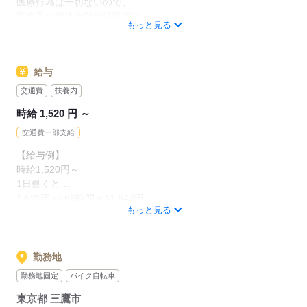
医療行為は一切ないので、
▼赤ちゃんのお風呂のお手伝い・
医療系の資格や勤務経験等は
ベッドの整備
もっと見る
必要ありません。
▼哺乳瓶の洗浄・滅菌
全く経験がない方でも
などです。
給与
始められるお仕事となっております。
交通費
扶養内
資格・経験は問いません
【こんな方が適任です・・・】
飲食・販売など他業種から転職した方も沢山活躍しています！
時給 1,520 円 ～
・資格は無いけど医療の現場で
誰かの役に立ちたい
交通費一部支給
・お掃除が好き
応募する
【給与例】
時給1,520円～
1日働くと…
応募する
1,520円×7.66時間＝11,643円
もっと見る
1週間働くと…
11,643円×5日＝58,215円
1か月働くと…
11,643円×22日＝256,146円
勤務地
勤務地固定
バイク自転車
※残業代別途支給あり
東京都 三鷹市
※交通費別途規定内支給（上限4万円／月）