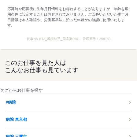
応募時や応募後に生年月日情報をお尋ねすることがありますが、年齢を雇
用条件に設定することは許容されておりません。ご回答いただいた生年月
日情報は本人確認や、労働基準法に沿った年齢かの確認に使用いたしま
す。
仕事No.
杏林_看護助手_周産期0501
管理番号：
358180
このお仕事を見た人は
こんなお仕事も見ています
タグからお仕事を探す
#病院
病院 東京都
病院 三鷹市