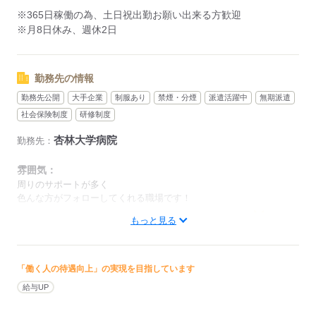
▼11：40～
※365日稼働の為、土日祝出勤お願い出来る方歓迎
昼の食事配膳
※月8日休み、週休2日
▼12：30～
休憩（状況によって前後する場合有）
▼13：30～
勤務先の情報
下膳、退院病床の清掃、準備
▼14：20～
勤務先公開
大手企業
制服あり
禁煙・分煙
派遣活躍中
無期派遣
使用した医療器材の片付け
社会保険制度
研修制度
▼15：00～
杏林大学病院
母乳マッサージルームの補充・使用したリネン類の回収
勤務先：
▼17：10～
雰囲気：
終業
周りのサポートが多く
※適宜、上記の合間に薬の運搬、患者の検査への搬送など
色んな方がフォローしてくれる職場です！
上記は1つの部署の例です。
低い
高い
もっと見る
多い年齢層
応募する
男性
女性
男女の割合
「働く人の待遇向上」の実現を目指しています
給与UP
ひとりで
みんなで
仕事の仕方