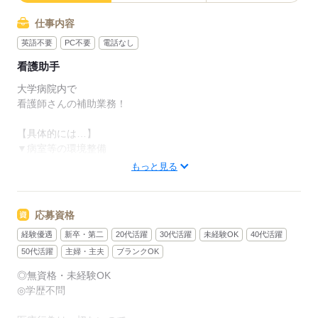
仕事内容
英語不要
PC不要
電話なし
看護助手
大学病院内で
看護師さんの補助業務！
【具体的には…】
▼病室等の環境整備
ベットメイキング
もっと見る
病室の清掃 など…
▼患者様移送作業等
病室から患者さんを診察室まで送り迎え
応募資格
▼食事の配膳や片付け
経験優遇
新卒・第二
20代活躍
30代活躍
未経験OK
40代活躍
お昼ご飯の配膳がメインです
▼看護師さんの補助
50代活躍
主婦・主夫
ブランクOK
いわれたお薬をもって来たり、
◎無資格・未経験OK
看護師さんのお手伝いです
◎学歴不問
▼赤ちゃんの部屋の
肌着、おむつ、タオル等の補充、回収