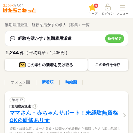
0
キープ
ログイン
メニュー
無期雇用派遣、経験を活かすの求人（募集）一覧
経験を活かす / 無期雇用派遣
条件変更
1,244
( 平均時給：1,436円 )
件
この条件の
新着を受け取る
この条件を保存
オススメ順
新着順
時給順
給与UP
無期雇用派遣
?
ママさん・赤ちゃんサポート！未経験無資格
OK◎研修あり★
資格・経験は問いません飲食・販売など他業種から転職した方も沢山活躍し