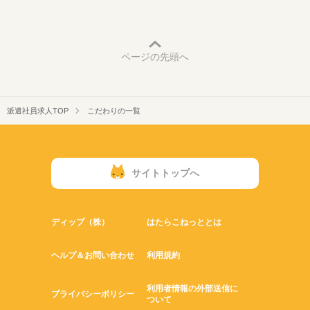
ページの先頭へ
派遣社員求人TOP
こだわりの一覧
サイトトップへ
ディップ（株）
はたらこねっととは
ヘルプ＆お問い合わせ
利用規約
利用者情報の外部送信に
プライバシーポリシー
ついて