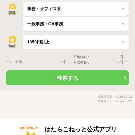
職種
時給
-
円
平均時給：
-
件
ヒット件数：
-
円
月収換算：
?
検索する
掲載開始日：2026-05-13
掲載終了日：2026-08-22
はたらこねっと公式アプリ