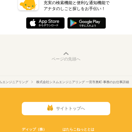
充実の検索機能と便利な通知機能で
アナタのしごと探しをお手伝い！
ページの先頭へ
ムエンジニアリング
株式会社シスムエンジニアリング 一宮市奥町-事務のお仕事詳細
サイトトップへ
ディップ（株）
はたらこねっととは