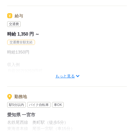
徐々に職場や業務に慣れていって下さい。
◆その他
応募する
給与
￣￣￣￣￣￣￣￣￣￣
交通費
〇社員食堂あり
〇服装はオフィスカジュアル（上着のみ貸与）
時給 1,350 円 ～
〇マイカー通勤可
交通費全額支給
〇きれいなオフィス
〇20代、30代、40代の女性活躍中
時給1350円
収入例
応募する
月収20万9250円可
もっと見る
時給1350円×7.75時間×20日
※支払い：月に1回のみ
勤務地
【交通費補足】
駅5分以内
バイク自転車
車OK
ガソリン代は距離換算で支給（規定あり）
愛知県 一宮市
【福利厚生】
名鉄尾西線 奥町駅（徒歩5分）
■各種社保完備
東海道本線 尾張一宮駅（車15分）
■残業・休出割増