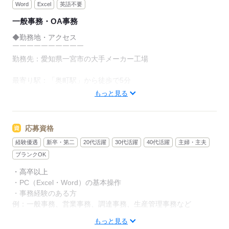
Word
Excel
英語不要
一般事務・OA事務
◆勤務地・アクセス
￣￣￣￣￣￣￣￣￣￣
勤務先：愛知県一宮市の大手メーカー工場
最寄り駅：「奥町駅」から徒歩で5分
もっと見る
◆業務内容
￣￣￣￣￣￣￣￣￣￣
職種：一般・調達事務
応募資格
経験優遇
新卒・第二
20代活躍
30代活躍
40代活躍
主婦・主夫
・受注業務の補助
・伝票対応
ブランクOK
・見積書などの書類作成
・高卒以上
・納期確認、調整
・PC（Excel・Word）の基本操作
・事務経験のある方
などの事務のオシゴトです。
例：一般事務、営業事務、調達事務、生産管理事務など
まずは補助業務からスタートし、
もっと見る
〇20代、30代、40代の女性が活躍中の職場です。