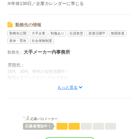
※年休130日／企業カレンダーに準じる
勤務先の情報
勤務先公開
大手企業
制服あり
社員食堂
派遣活躍中
無期派遣
産休・育休
社会保険制度
大手メーカー内事務所
勤務先：
雰囲気：
20代、30代、40代の女性活躍中！
服装はオフィスカジュアルですが、
上着のみ支給されます。
もっと見る
ひとりで
みんなで
仕事の仕方
しずか
にぎやか
職場の様子
配属先部署：
応募バロメーター
生産関連の部署です。
概要：
応募者
増加中！
業界
メーカー関連