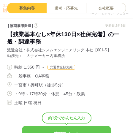
0
募集内容
選考・応募先
会社概要
キープ
ログイン
メニュー
無期雇用派遣
?
更新日:8月6日
【残業基本なし×年休130日×社保完備】の一
般・調達事務
派遣会社
株式会社シスムエンジニアリング 本社【001-S】
勤務先
大手メーカー内事務所
時給 1,350 円 ～
交通費全額支給
一般事務・OA事務
一宮市 / 奥町駅（徒歩5分）
・9時～17時30分・休憩 45分・残業…
土曜 日曜 祝日
約1分でかんたん入力