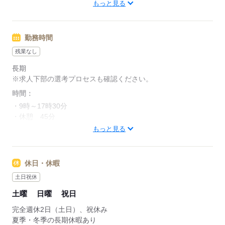
東海道・山陽新幹線 岐阜羽島駅（車25分）
もっと見る
■有給・慶弔休暇
⇒最寄り駅から徒歩5分でアクセスも良好です。
■交通費全額支給
⇒ガソリン代は距離換算で支給致します。（規定あり）
（ガソリン代は距離換算で支給／規定有）
勤務時間
■定期健診
応募する
■作業服貸与
残業なし
■定年制度あり（満60歳迄）
長期
■産前、産後・育休制度
※求人下部の選考プロセスも確認ください。
■慶弔見舞金
時間：
※各規定あり
・9時～17時30分
・休憩 45分
応募する
・残業 基本なし
もっと見る
応募する
休日・休暇
土日祝休
土曜
日曜
祝日
完全週休2日（土日）、祝休み
夏季・冬季の長期休暇あり