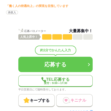
羽田空港国際線ターミナル内の店舗でのお仕事です。
「働く人の待遇向上」の実現を目指しています
男女比
（男3：女7）
概要：
高収入
業界
流通・小売関連
大量募集中！
応募バロメーター
応募する
人気
上昇中！
約1分でかんたん入力
応募する
TEL応募する
受付：9:00～17:30
平日営業日にて随時受付しております。
キニナル
キープする