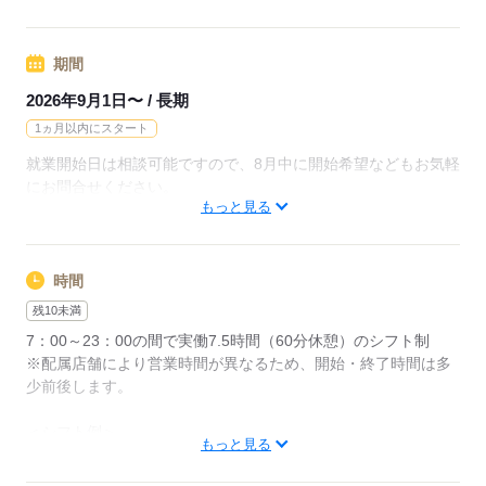
＜勤務地は羽田空港第3ターミナル内＞
羽田空港第2・第3ターミナル駅
駅直結♪徒歩5分以内☆
期間
※入寮の方は寮から羽田空港まで30分程度
2026年9月1日〜 / 長期
1ヵ月以内にスタート
応募する
就業開始日は相談可能ですので、8月中に開始希望などもお気軽
にお問合せください。
もっと見る
応募する
時間
残10未満
7：00～23：00の間で実働7.5時間（60分休憩）のシフト制
※配属店舗により営業時間が異なるため、開始・終了時間は多
少前後します。
＜シフト例＞
もっと見る
早番）7：00～15：30
遅番）14：30～23：00