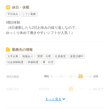
※シフト時間は多少前後する可能性有り
休日・休暇
平日休み
シフト勤務
応募する
4勤2休制
（4日連勤したら2日お休みの繰り返しなので、
ゆっくり休めて働きやすいシフトが人気！）
勤務先の情報
大手企業
制服あり
禁煙・分煙
社員食堂
派遣活躍中
社会保険制度
研修制度
寮・社宅
男性
女性
男女の割合
ひとりで
みんなで
仕事の仕方
もっと見る
しずか
にぎやか
職場の様子
配属先部署：