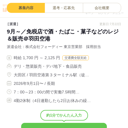
0
募集内容
選考・応募先
会社概要
キープ
ログイン
メニュー
派遣
更新日:7月22日
9月～／免税店で酒・たばこ・菓子などのレジ
＆販売＠羽田空港
派遣会社
株式会社フォーディー 東京営業部 採用担当
時給 1,700 円 ～ 2,125 円
交通費全額支給
デリ・惣菜販売・デパ地下・食品販売
大田区 / 羽田空港第３ターミナル駅（徒…
2026年9月1日〜 / 長期
7：00～23：00の間で実働7.5時間…
4勤2休制（4日連勤したら2日お休みの繰…
約1分でかんたん入力