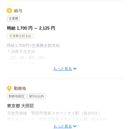
応募する
※お仕事の指示を日本語でおこなうため
給与
＊N2レベル以上
フルタイム勤務可能なビザをお持ちの方
交通費
※ビザの更新サポートは対応しておりません。
時給 1,700 円 ～ 2,125 円
手続きに必要な書類がある場合は、
書類の記入などは対応いたします。
交通費全額支給
時給1,700円+交通費全額支給
＊深夜手当支給
応募する
（22：00～翌5：00）
＊残業手当支給
もっと見る
（実働8H超過分は、手当含めて時給2,125円）
応募する
勤務地
勤務地固定
駅5分以内
東京都 大田区
京急空港線 羽田空港第３ターミナル駅（徒歩5分）
東京モノレール 羽田空港第３ターミナル駅（徒歩5分）
京急空港線 羽田空港第１・第２ターミナル駅
もっと見る