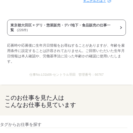
キニナルとは？
東京都大田区 × デリ・惣菜販売・デパ地下・食品販売の仕事一
覧
(226件)
応募時や応募後に生年月日情報をお尋ねすることがありますが、年齢を雇
用条件に設定することは許容されておりません。ご回答いただいた生年月
日情報は本人確認や、労働基準法に沿った年齢かの確認に使用いたしま
す。
仕事No.
L01b06-セントラル羽田
管理番号：
66767
このお仕事を見た人は
こんなお仕事も見ています
タグからお仕事を探す