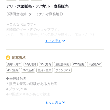
デリ・惣菜販売・デパ地下・食品販売
◎羽田空港第3ターミナルが勤務地◎
～こんなお店です～
国際線のゲート内のショップです。
たばこ・酒・お菓子などの免税品が揃うお土産屋さんです。
もっと見る
～お仕事内容～
◆接客販売
応募資格
＊海外のお客様が多いので、語学力も活かして接客対応をお願
新卒・第二
20代活躍
30代活躍
履歴書不要
WEB登録
未経験OK
いします。
◆お会計・レジ業務
40代活躍
50代活躍
主婦・主夫
ブランクOK
＊入店前研修でしっかり教えてもらえます。
◆未経験歓迎
◆開店・閉店作業
＊販売や接客の経験がある方歓迎
◆ブランクOK
研修制度がしっかりしているので安心してご勤務いただけま
◆中国語スキルがある方歓迎
す！
もっと見る
＜外国籍の方＞
日本語でのコミュニケーションが取れる方