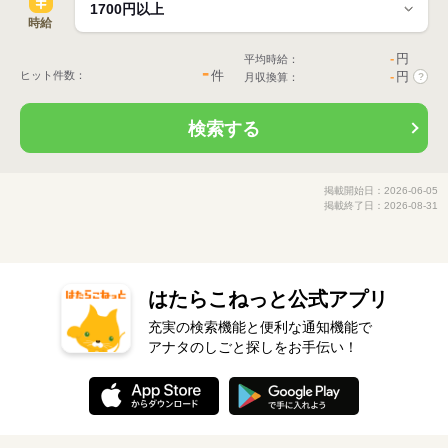
時給
-
円
平均時給：
-
件
ヒット件数：
-
円
月収換算：
?
検索する
掲載開始日：2026-06-05
掲載終了日：2026-08-31
はたらこねっと公式アプリ
充実の検索機能と便利な通知機能で
アナタのしごと探しをお手伝い！