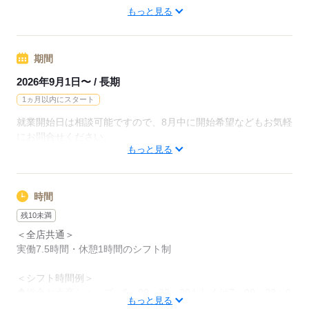
東京モノレール 羽田空港第２ターミナル駅（徒歩5分）
もっと見る
羽田空港の駅から直結
（第二ターミナルもしくは第三ターミナル配属の為、最寄り駅
は配属先による）
期間
2026年9月1日〜 / 長期
応募する
1ヵ月以内にスタート
就業開始日は相談可能ですので、8月中に開始希望などもお気軽
にお問合せください。
もっと見る
応募する
時間
残10未満
＜全店共通＞
実働7.5時間・休憩1時間のシフト制
＜シフト時間例＞
◆総合お土産ショップ…6：00～22：30もしくは7：00～23：0
もっと見る
0の間でのシフト制（店舗による）