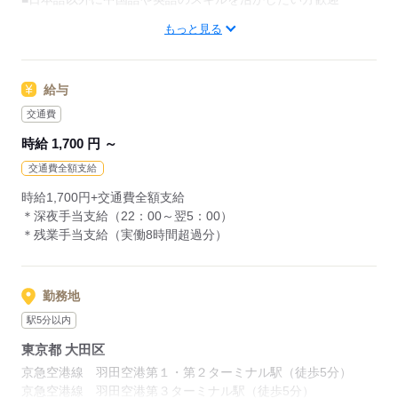
研修制度がしっかりしているので安心スタート！
もっと見る
＜外国籍の方＞
中国語等の語学力を活かしたい方も大歓迎！！
■日本語でのコミュニケーションが取れる方
国内線の募集もありますので、日本語のみの方も大歓迎♪
＊日本語レベルN2以上の方
給与
※ビザの切り替え（更新）サポートは行っておりません。
交通費
応募する
バイトルにも羽田空港などのお仕事を掲載中！
時給 1,700 円 ～
是非チェックしてみてくださいね♪
交通費全額支給
時給1,700円+交通費全額支給
応募する
＊深夜手当支給（22：00～翌5：00）
＊残業手当支給（実働8時間超過分）
勤務地
駅5分以内
東京都 大田区
京急空港線 羽田空港第１・第２ターミナル駅（徒歩5分）
京急空港線 羽田空港第３ターミナル駅（徒歩5分）