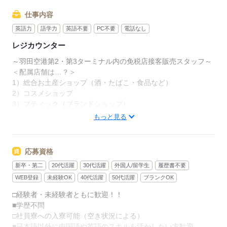
仕事内容
英語力
語学力
英語不要
PC不要
電話なし
レジカウンター
～羽田空港第2・第3ターミナル内の免税店接客販売スタッフ～
＜配属店舗は…？＞
1）総合お土産ショップ（酒・たばこ・食品など）
2）コスメショップ
3）ブティック（ブランドショップ）
もっと見る
≪お仕事内容≫
○接客対応
○商品のご案内
応募資格
○お会計・レジ業務
新卒・第二
20代活躍
30代活躍
外国人/留学生
履歴書不要
○商品陳列、品出し 等
WEB登録
未経験OK
40代活躍
50代活躍
ブランクOK
羽田空港国際線出発ゲート内が勤務地です。
□経験者・未経験者ともに歓迎！！
販売経験や接客経験がある方大歓迎☆
■学歴不問
ブランクがある方、免税店での販売未経験の方でもやる気があ
□社員寮への入寮可能（空き状況による）
ればOK♪
■日本語以外に中国語や英語のスキルを活かしたい方歓迎