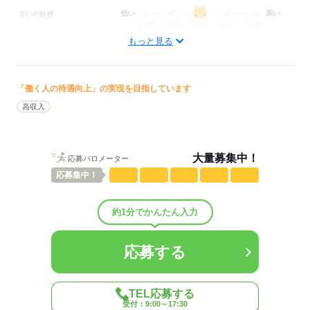
応募する
低い
高い
多い年齢層
もっと見る
男性
女性
男女の割合
ひとりで
みんなで
仕事の仕方
「働く人の待遇向上」の実現を目指しています
高収入
しずか
にぎやか
職場の様子
配属先部署：
羽田空港第2ターミナルもしくは第3ターミナル内の免税店（コス
大量募集中！
応募バロメーター
メ・時計・ブティック・総合お土産店など）
応募
集中！
男女比
（男3：女7）
平均年齢
35歳
概要：
約1分でかんたん入力
業界
サービス関連
事業内容
空港内の店舗運営などのトータルマネジメントを行って
いる企業です。
応募する
従業員数
300～999人
TEL応募する
応募する
受付：9:00～17:30