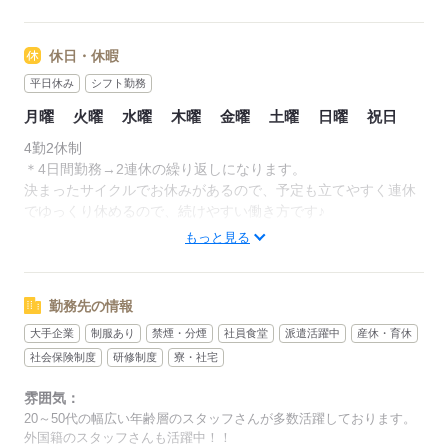
◆コスメ売場…7：00～23：00の間でのシフト制 など
◆ブランドショップ…5：30～25：00の間でのシフト制 など
休日・休暇
＊配属店舗によって営業時間が異なる為、シフト時間帯は前後
平日休み
シフト勤務
する可能性有。
月曜
火曜
水曜
木曜
金曜
土曜
日曜
祝日
＊勤務可能な時間帯をご相談ください（朝が間に合わない場合
は開始時間相談OK）
4勤2休制
＊終業後に終電がない場合は、タクシーでの帰宅可（タクシー
＊4日間勤務→2連休の繰り返しになります。
代支給。エリアは要相談）
決まったサイクルでお休みがあるので、予定も立てやすく連休
でゆっくり休めるので、続けやすい働き方です♪
------
もっと見る
★国内線での販売スタッフも募集中★
※国内線で希望される場合は週4日～相談OK！
国内線ターミナル内のお土産ショップや雑貨店などで販売のお
仕事です。
勤務先の情報
応募する
シフト時間例）5：45～22：30の間で、実働7.5時間（休憩60
分）のシフト制
大手企業
制服あり
禁煙・分煙
社員食堂
派遣活躍中
産休・育休
※勤務開始時間などは店舗による為、ご自宅から通勤の場合は
社会保険制度
研修制度
寮・社宅
開始時間はご相談ください。
※希望の勤務時間などあればご相談ください！
雰囲気：
20～50代の幅広い年齢層のスタッフさんが多数活躍しております。
外国籍のスタッフさんも活躍中！！