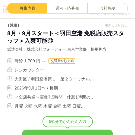
0
募集内容
選考・応募先
会社概要
キープ
ログイン
メニュー
派遣
更新日:7月22日
8月・9月スタート＜羽田空港 免税店販売スタ
ッフ＞入寮可能◎
派遣会社
株式会社フォーディー 東京営業部 採用担当
時給 1,700 円 ～
交通費全額支給
レジカウンター
大田区 / 羽田空港第１・第２ターミナル…
2026年9月1日〜 / 長期
＜全店共通＞実働7.5時間・休憩1時間の…
月曜 火曜 水曜 木曜 金曜 土曜 日曜…
約1分でかんたん入力