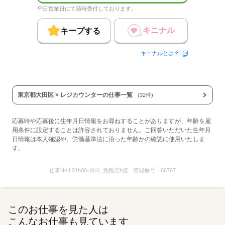
平日営業日にて随時受付しております。
キニナル
キープする
キニナルとは？
東京都大田区 × レジカウンターの仕事一覧
(32件)
応募時や応募後に生年月日情報をお尋ねすることがありますが、年齢を雇
用条件に設定することは許容されておりません。ご回答いただいた生年月
日情報は本人確認や、労働基準法に沿った年齢かの確認に使用いたしま
す。
仕事No.
L01b00-羽田_免税店b仮
管理番号：
66767
このお仕事を見た人は
こんなお仕事も見ています