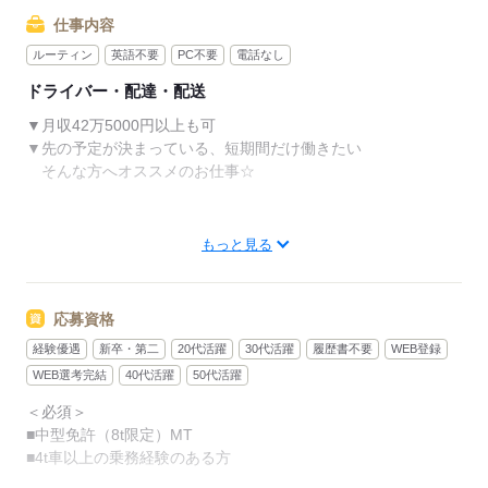
仕事内容
ルーティン
英語不要
PC不要
電話なし
ドライバー・配達・配送
▼月収42万5000円以上も可
▼先の予定が決まっている、短期間だけ働きたい
そんな方へオススメのお仕事☆
【4t車でチルド商品配送ドライバー】
もっと見る
神奈川県全域・東京エリアにある大手ドラッグストア・
量販店を回ります◎
■件数：5～6件ほど
応募資格
■積み降ろし：カゴ積みカゴ卸し
経験優遇
新卒・第二
20代活躍
30代活躍
履歴書不要
WEB登録
配送後、容器などの片づけをして終了！
WEB選考完結
40代活躍
50代活躍
＜必須＞
※詳細は面談にて
■中型免許（8t限定）MT
#中型・大型車のお仕事
■4t車以上の乗務経験のある方