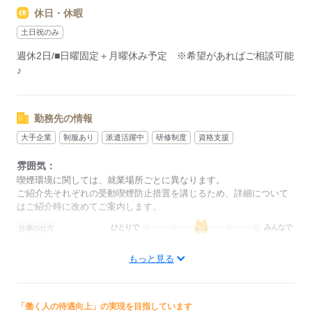
休日・休暇
応募する
土日祝のみ
週休2日/■日曜固定＋月曜休み予定 ※希望があればご相談可能
♪
勤務先の情報
大手企業
制服あり
派遣活躍中
研修制度
資格支援
雰囲気：
喫煙環境に関しては、就業場所ごとに異なります。
ご紹介先それぞれの受動喫煙防止措置を講じるため、詳細について
はご紹介時に改めてご案内します。
ひとりで
みんなで
仕事の仕方
もっと見る
しずか
にぎやか
職場の様子
配属先部署：
男女比
（男0：女0）
概要：
「働く人の待遇向上」の実現を目指しています