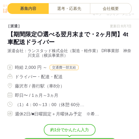
0
募集内容
選考・応募先
会社概要
キープ
ログイン
メニュー
派遣
更新日:8月7日
【期間限定◎選べる翌月末まで・2ヶ月間】4t
車配送ドライバー
派遣会社
ランスタッド株式会社（製造・軽作業） DR事業部 神奈
川支店（横浜事業所）
時給 2,000 円 ～
交通費一部支給
ドライバー・配達・配送
藤沢市 / 善行駅（車8分）
即日〜 / 1ヵ月～3ヵ月
（1）4：00～13：00（休憩 60分…
週休2日/■日曜固定＋月曜休み予定 ※希…
約1分でかんたん入力