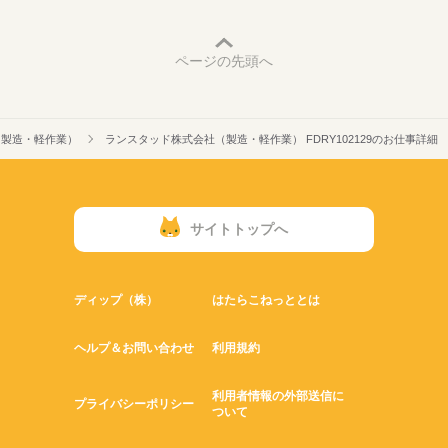
ページの先頭へ
（製造・軽作業）
ランスタッド株式会社（製造・軽作業） FDRY102129のお仕事詳細
サイトトップへ
ディップ（株）
はたらこねっととは
ヘルプ＆お問い合わせ
利用規約
利用者情報の外部送信に
プライバシーポリシー
ついて