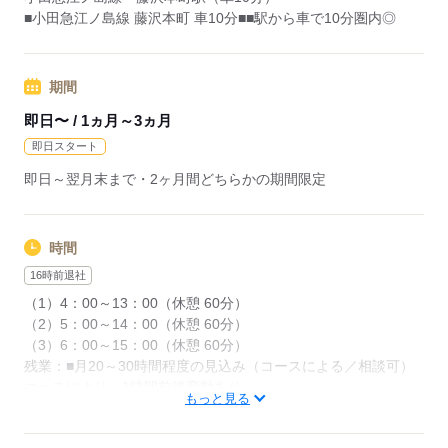
■小田急江ノ島線 藤沢本町 車10分■■駅から車で10分圏内◎
期間
即日〜 / 1ヵ月～3ヵ月
即日スタート
即日～翌月末まで・2ヶ月間どちらかの期間限定
時間
16時前退社
（1）4：00～13：00（休憩 60分）
（2）5：00～14：00（休憩 60分）
（3）6：00～15：00（休憩 60分）
残業：■月20～30時間程度の見込み（コースによる／相談可）
コースにより、1時間前後変動あり。
もっと見る
実働8時間00分
日勤