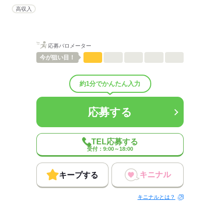
業界
運輸関連
高収入
事業内容
センター運営 男女問わず、20代.30代.40代.50代の幅広
い年齢層の方が活躍している職場です！
従業員数
1000人以上
応募バロメーター
今が
狙い目！
応募する
約1分でかんたん入力
応募する
TEL応募する
受付：9:00～18:00
キニナル
キープする
キニナルとは？