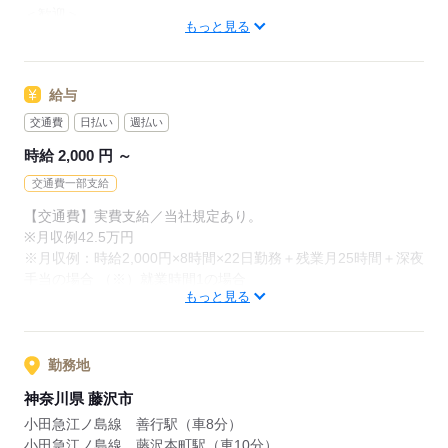
≪スマホで簡単☆日払い・週払いもOK！（規定有）≫
＜歓迎＞
もっと見る
■何かしらの配送経験のある方
■期間限定で働きたい方
応募する
■高給与で働きたい方
給与
■大手企業で働きたい方
交通費
日払い
週払い
時給 2,000 円 ～
応募する
交通費一部支給
【交通費】実費支給／当社規定あり。
※月収例42.5万円
※月収例：時給2,000円×8時間×22日勤務＋残業月25時間＋深夜
手当の場合 （※）就業時間1の場合
もっと見る
応募する
勤務地
神奈川県 藤沢市
小田急江ノ島線 善行駅（車8分）
小田急江ノ島線 藤沢本町駅（車10分）