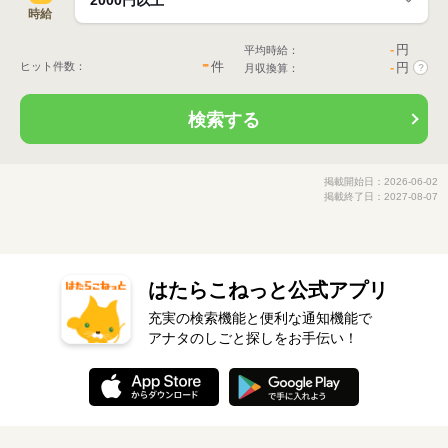
時給
-
円
平均時給：
-
件
ヒット件数：
-
円
月収換算：
?
検索する
掲載開始日：2026-06-02
掲載終了日：2027-08-07
はたらこねっと公式アプリ
充実の検索機能と便利な通知機能で
アナタのしごと探しをお手伝い！