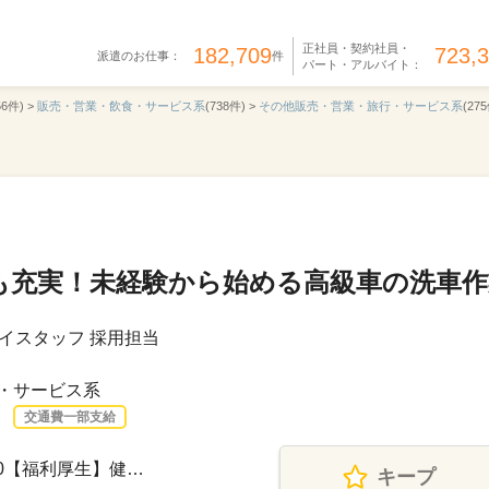
正社員・契約社員・
182,709
723,
派遣のお仕事：
件
パート・アルバイト：
56件) >
販売・営業・飲食・サービス系
(738件) >
その他販売・営業・旅行・サービス系
(275
も充実！未経験から始める高級車の洗車作
イスタッフ 採用担当
・サービス系
交通費一部支給
00【福利厚生】健…
キープ