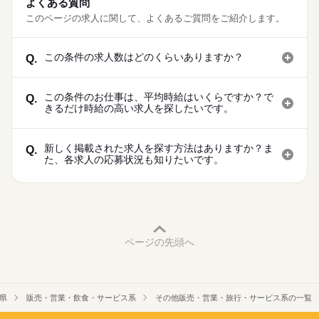
よくある質問
このページの求人に関して、よくあるご質問をご紹介します。
この条件の求人数はどのくらいありますか？
Q.
この条件のお仕事は、平均時給はいくらですか？で
Q.
きるだけ時給の高い求人を探したいです。
新しく掲載された求人を探す方法はありますか？ま
Q.
た、各求人の応募状況も知りたいです。
ページの先頭へ
県
販売・営業・飲食・サービス系
その他販売・営業・旅行・サービス系の一覧