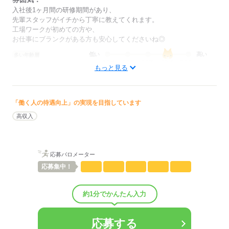
あなたのモチベーションを、しっかりお給料で還元します◎
入社後1ヶ月間の研修期間があり、
先輩スタッフがイチから丁寧に教えてくれます。
工場ワークが初めての方や、
お仕事にブランクがある方も安心してくださいね◎
応募する
低い
高い
多い年齢層
もっと見る
男性
女性
男女の割合
「働く人の待遇向上」の実現を目指しています
ひとりで
みんなで
仕事の仕方
高収入
しずか
にぎやか
職場の様子
配属先部署：
未経験OKの機械オペレーターの部署です
応募バロメーター
応募
集中！
人数
10人
男女比
（男6：女4）
平均年齢
40歳
約1分でかんたん入力
概要：
業界
メーカー関連
応募する