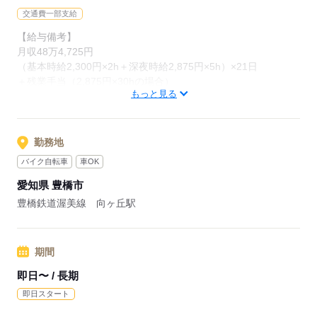
お仕事にブランクがある方も安心してくださいね◎
交通費一部支給
【給与備考】
職場には食堂もあり
月収48万4,725円
1食390円からお食事できます。
（基本時給2,300円×2h＋深夜時給2,875円×5h）×21日
＋残業手当（2,875円×30hの場合）
もっと見る
応募する
※深夜帯は驚異の時給2,875円！
残業代も同額でしっかり出るので、
月収50万円に迫る超高収入が狙えます★
勤務地
バイク自転車
車OK
◆研修中でも安定して超高収入！
愛知県 豊橋市
月収39万5,600円
（時給2,300円×実働7h×21日＋残業手当2,875円×20hの場合）
豊橋鉄道渥美線 向ヶ丘駅
※夜勤なしのシフトでも
約40万円の月収が可能！
週払いもOKなので、
期間
お財布のピンチもスグに解決します♪
即日〜 / 長期
【交通費備考】
即日スタート
規定支給有