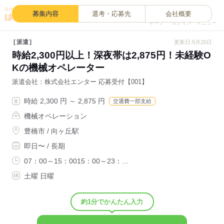
0
募集内容
選考・応募先
会社概要
キープ
ログイン
メニュー
派遣
更新日:5月20日
時給2,300円以上！深夜帯は2,875円！未経験O
Kの機械オペレーター
派遣会社
株式会社エンター 応募受付【001】
時給 2,300 円 ～ 2,875 円
交通費一部支給
機械オペレーション
豊橋市 / 向ヶ丘駅
即日〜 / 長期
07：00～15：0015：00～23：…
土曜 日曜
約1分でかんたん入力