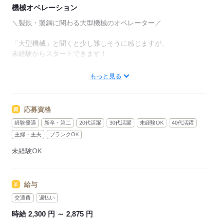
機械オペレーション
＼製鉄・製鋼に関わる大型機械のオペレーター／
「大型機械」と聞くと少し難しそうに感じますが、
未経験からスタートできます！
【具体的なお仕事内容】
もっと見る
■機械の操作（オペレーション）
マニュアルに沿って機械を操作します。
応募資格
手順を覚えれば意外とカンタン♪
経験優遇
新卒・第二
20代活躍
30代活躍
未経験OK
40代活躍
■保守・点検
主婦・主夫
ブランクOK
機械が正常に動いているか、
未経験OK
ランプやモニターをチェック！
異常がないか確認するお仕事です。
給与
【ここが働きやすい！】
入社後1ヶ月間の研修期間があり、
交通費
週払い
先輩スタッフがイチから丁寧に教えてくれます。
時給 2,300 円 ～ 2,875 円
工場ワークが初めての方や、