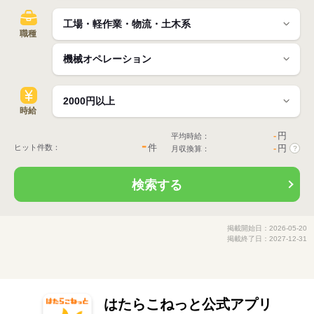
職種
時給
-
円
平均時給：
-
件
ヒット件数：
-
円
月収換算：
?
検索する
掲載開始日：2026-05-20
掲載終了日：2027-12-31
はたらこねっと公式アプリ