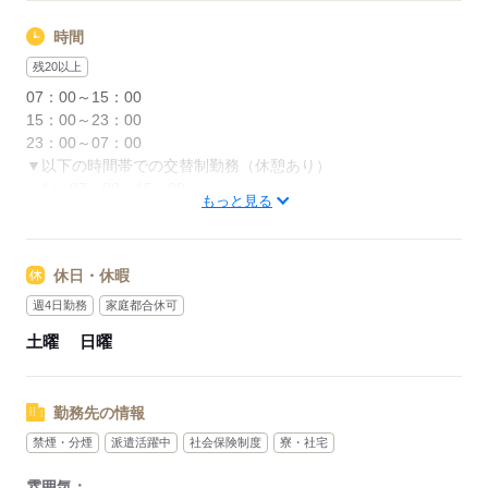
時間
応募する
残20以上
07：00～15：00
15：00～23：00
23：00～07：00
▼以下の時間帯での交替制勤務（休憩あり）
（1） 07：00～15：00
もっと見る
（2） 15：00～23：00
（3） 23：00～07：00
休日・休暇
【★アピールポイント＆念押し★】
ガッツリ稼げる交替制のお仕事ですが、お
週4日勤務
家庭都合休可
休みは絶対にブレない「土日休み（完全週休2日）」です！
土曜
日曜
平日はしっかり稼いで、
週末はカレンダー通りにしっかりリフレッシュ♪
勤務先の情報
メリハリをつけて働きたい方にピッタリの環境です！
禁煙・分煙
派遣活躍中
社会保険制度
寮・社宅
現在は残業も多めなので
「とにかく稼ぎたい！」という
雰囲気：