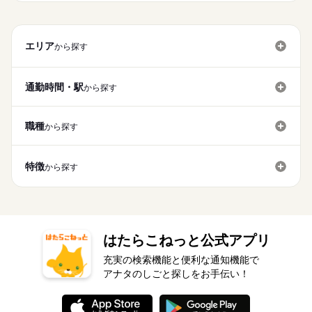
エリア
から探す
通勤時間・駅
から探す
職種
から探す
特徴
から探す
はたらこねっと公式アプリ
充実の検索機能と便利な通知機能で
アナタのしごと探しをお手伝い！