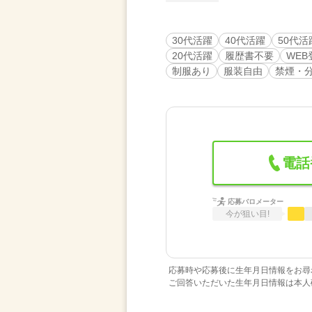
30代活躍
40代活躍
50代活
20代活躍
履歴書不要
WEB
制服あり
服装自由
禁煙・
電話
応募バロメーター
今が狙い目!
応募時や応募後に生年月日情報をお尋
ご回答いただいた生年月日情報は本人