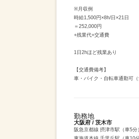
※月収例
時給1,500円×8h/日×21日
＝252,000円
+残業代+交通費
1日2hほど残業あり
【交通費備考】
車・バイク・自転車通勤可（
勤務地
大阪府 / 茨木市
阪急京都線 摂津市駅（車5分
東海道本線 千里丘駅（車10