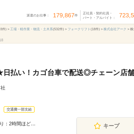
正社員・契約社員・
179,867
723,
派遣のお仕事：
件
パート・アルバイト：
03件) >
工場・軽作業・物流・土木系
(532件) >
フォークリフト
(18件) >
株式会社アーク
>
株
18
★日払い！カゴ台車で配送◎チェーン店
本社
交通費一部支給
業あり：2時間ほど…
キープ