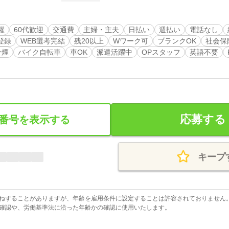
躍
60代歓迎
交通費
主婦・主夫
日払い
週払い
電話なし
登録
WEB選考完結
残20以上
Wワーク可
ブランクOK
社会保
分煙
バイク自転車
車OK
派遣活躍中
OPスタッフ
英語不要
応募する
番号を表示する
キープ
ねすることがありますが、年齢を雇用条件に設定することは許容されておりません
確認や、労働基準法に沿った年齢かの確認に使用いたします。