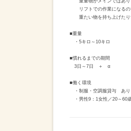
重量物がメインではあり
リフトでの作業になるの
重たい物を持ち上げたり
■重量
・5キロ～10キロ
■慣れるまでの期間
3日～7日 ＋ α
■働く環境
・制服・空調服貸与 あり
・男性9：1女性／20～60