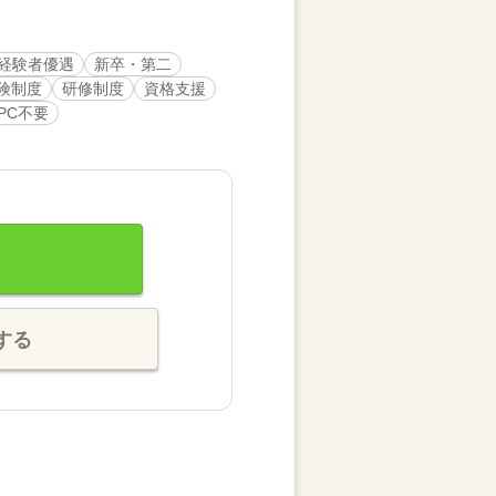
経験者優遇
新卒・第二
険制度
研修制度
資格支援
PC不要
する
。