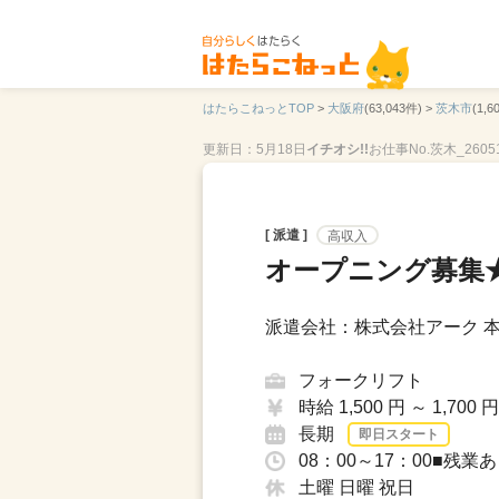
はたらこねっとTOP
>
大阪府
(63,043件) >
茨木市
(1,6
更新日：5月18日
イチオシ!!
お仕事No.茨木_2605
[ 派遣 ]
高収入
オープニング募集
派遣会社：株式会社アーク 
フォークリフト
時給 1,500 円 ～ 1,700 円
長期
即日スタート
08：00～17：00■残
土曜 日曜 祝日