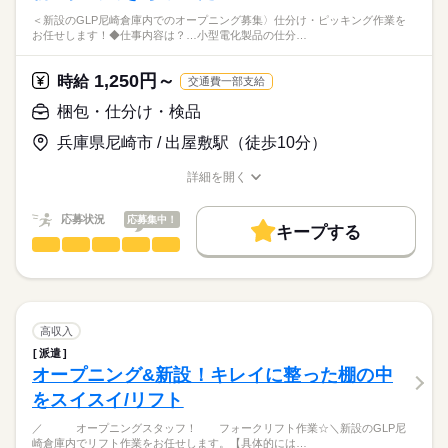
＜新設のGLP尼崎倉庫内でのオープニング募集〉仕分け・ピッキング作業を
お任せします！◆仕事内容は？…小型電化製品の仕分…
1,250円～
時給
交通費一部支給
梱包・仕分け・検品
兵庫県尼崎市 / 出屋敷駅（徒歩10分）
詳細を開く
職種/応募資格
お仕事の特徴
給与/時間/休日
応募状況
応募集中！
キープする
梱包・仕分け・検品
職種
低い
高い
多い年齢層
＜新設のGLP尼崎倉庫内でのオープニング募集〉
男性
女性
男女の割合
仕分け・ピッキング作業をお任せします！
続きを読む
高収入
◆仕事内容は？…
続きを読む
ひとりで
みんなで
仕事の仕方
派遣
オープニング&新設！キレイに整った棚の中
運輸関連
業界
小型電化製品の
をスイスイ/リフト
仕分けやピッキングを
しずか
にぎやか
応募資格
職場の様子
お任せします。
／ オープニングスタッフ！ フォークリフト作業☆＼新設のGLP尼
20代~50代まで幅広い年代・男女の方活躍中！
崎倉庫内でリフト作業をお任せします。【具体的には…