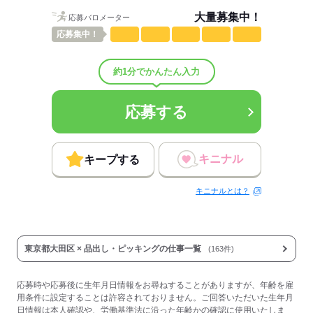
大量募集中！
応募バロメーター
応募
集中！
約1分でかんたん入力
応募する
キニナル
キープする
キニナルとは？
東京都大田区 × 品出し・ピッキングの仕事一覧
(163件)
応募時や応募後に生年月日情報をお尋ねすることがありますが、年齢を雇
用条件に設定することは許容されておりません。ご回答いただいた生年月
日情報は本人確認や、労働基準法に沿った年齢かの確認に使用いたしま