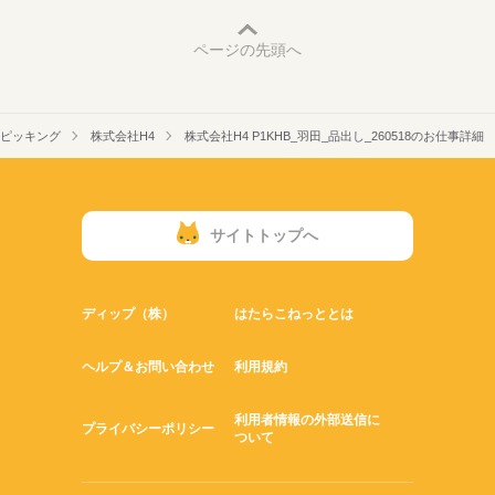
ページの先頭へ
ピッキング
株式会社H4
株式会社H4 P1KHB_羽田_品出し_260518のお仕事詳細
サイトトップへ
ディップ（株）
はたらこねっととは
ヘルプ＆お問い合わせ
利用規約
利用者情報の外部送信に
プライバシーポリシー
ついて