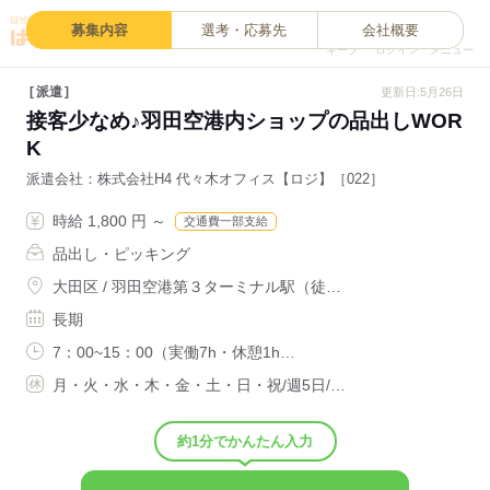
0
募集内容
選考・応募先
会社概要
キープ
ログイン
メニュー
派遣
更新日:5月26日
接客少なめ♪羽田空港内ショップの品出しWOR
K
派遣会社
株式会社H4 代々木オフィス【ロジ】［022］
時給 1,800 円 ～
交通費一部支給
品出し・ピッキング
大田区 / 羽田空港第３ターミナル駅（徒…
長期
7：00~15：00（実働7h・休憩1h…
月・火・水・木・金・土・日・祝/週5日/…
約1分でかんたん入力