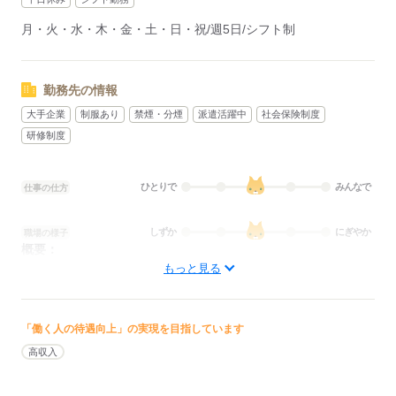
月・火・水・木・金・土・日・祝/週5日/シフト制
勤務先の情報
大手企業
制服あり
禁煙・分煙
派遣活躍中
社会保険制度
研修制度
ひとりで
みんなで
仕事の仕方
しずか
にぎやか
職場の様子
概要：
業界
流通・小売関連
もっと見る
応募する
「働く人の待遇向上」の実現を目指しています
高収入