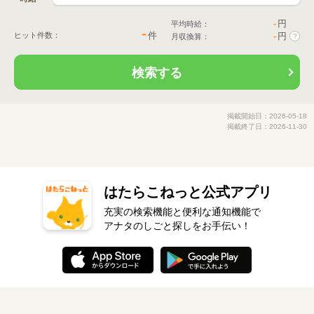
-
円
平均時給：
-
件
ヒット件数：
-
円
月収換算：
?
検索する
掲載開始日：2026-05-18
掲載終了日：2026-11-30
はたらこねっと公式アプリ
充実の検索機能と便利な通知機能で
アナタのしごと探しをお手伝い！