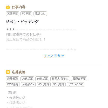
仕事内容
英語不要
PC不要
電話なし
品出し・ピッキング
★★★ーーーーーーーーーーーーーーーーーー
羽田空港内でのお仕事♪
お土産店で商品の品出し！
ーーーーーーーーーーーーーーーーーー★★★
もっと見る
具体的には・・・？
◆空港の各店舗にて商品の品出し・陳列
↓ ↓
応募資格
◆無くなった商品があればバックヤードから商品の補充
経験優遇
20代活躍
30代活躍
外国人/留学生
履歴書不要
これだけ（∩´∀｀）∩♪
WEB登録
未経験OK
40代活躍
50代活躍
ブランクOK
身体の負担も心配なし！
【歓迎】
・未経験の方
入職前には実際に職場見学をしていただくのでご安心下さい
・経験者の方
（＾＾）/
・フリーターの方