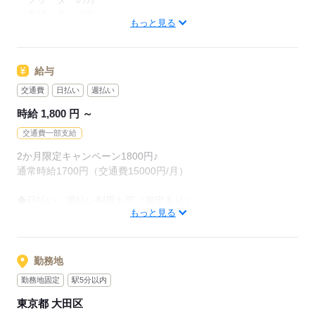
・主婦（夫）の方
スキル不要で簡単（＾＾）/
もっと見る
・長期勤務可能な方
応募するなら今がチャンス☆彡
・ブランクがある方
給与
応募する
応募する
交通費
日払い
週払い
時給 1,800 円 ～
交通費一部支給
2か月限定キャンペーン1800円♪
通常時給1700円（交通費15000円/月）
◆日払い・週払い利用も可（規定あり）
もっと見る
◆交通費一部支給（規定あり）
応募する
勤務地
勤務地固定
駅5分以内
東京都 大田区