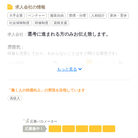
求人会社の情報
応募する
大手企業
ベンチャー
服装自由
禁煙・分煙
人材紹介
産休・育休
社会保険制度
研修制度
資格支援
選考に進まれる方のみお伝え致します。
求人会社：
雰囲気：
研修も充実しており、わからないことはすぐ聞ける環境です♪
低い
高い
多い年齢層
もっと見る
男性
女性
男女の割合
「働く人の待遇向上」の実現を目指しています
ひとりで
みんなで
仕事の仕方
高収入
しずか
にぎやか
職場の様子
配属先部署：
応募バロメーター
一般管理・受付部
応募
集中！
人数
35人
男女比
（男2：女8）