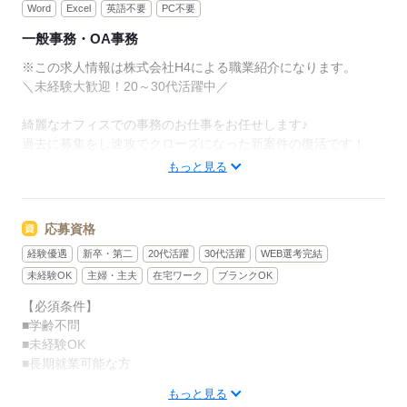
Word
Excel
英語不要
PC不要
1人の担当が最後までサポート！転職完了まで安心です
一般事務・OA事務
（＾＾♪
※この求人情報は株式会社H4による職業紹介になります。
☆嬉しいポイント☆
＼未経験大歓迎！20～30代活躍中／
・企業への質問は、エージェントから確認することも
できるので
綺麗なオフィスでの事務のお仕事をお任せします♪
聞きにくいこともしっかり解決できます！
過去に募集をし速攻でクローズになった新案件の復活です！
・履歴書、職務経歴書は、面談でのヒアリングから弊
事務での募集ですが、経験を積んだ後他部署への異動も可能で
もっと見る
社で作成も可能！
す♪
・WEBや電話でのやりとりなので来社不要でお家で就
活OK！
【主な業務内容】
応募資格
・もし不採用になってしまった場合は、希望の条件か
◆専用システムへのデータ入力
ら複数の求人をご案内させていただきます。
経験優遇
新卒・第二
20代活躍
30代活躍
WEB選考完結
◆他部署から依頼があった書類作成
◆取り次ぎ程度の電話対応
未経験OK
主婦・主夫
在宅ワーク
ブランクOK
◆その他郵便対応 など！
【必須条件】
■学齢不問
【推しポイント！】
■未経験OK
◆月給高めでがっつり稼げます♪
■長期就業可能な方
◆希望により他部署にキャリアチェンジ可能！
◆定性評価で昇給するのでしっかり給料が上がります♪
もっと見る
【歓迎条件】