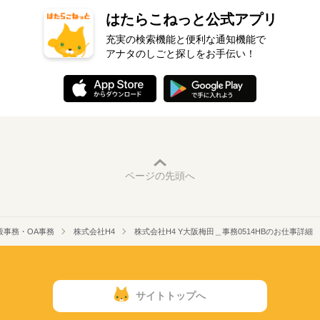
はたらこねっと公式アプリ
充実の検索機能と便利な通知機能で
アナタのしごと探しをお手伝い！
ページの先頭へ
般事務・OA事務
株式会社H4
株式会社H4 Y大阪梅田＿事務0514HBのお仕事詳細
サイトトップへ