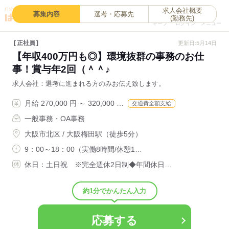
求人会社概要
0
募集内容
選考・応募先
(勤務先)
キープ
ログイン
メニュー
正社員
更新日:5月14日
【年収400万円も◎】環境抜群の事務のお仕
事！賞与年2回（＾＾♪
求人会社
選考に進まれる方のみお伝え致します。
月給 270,000 円 ～ 320,000 …
交通費全額支給
一般事務・OA事務
大阪市北区 / 大阪梅田駅（徒歩5分）
9：00～18：00（実働8時間/休憩1…
休日：土日祝 ※完全週休2日制◆年間休日…
約1分でかんたん入力
応募する