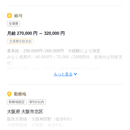
■事務経験がある方
【キャリアチェンジ可能な部署】
■事務スキルを高めていきたい方
◆フィールドセールス部
給与
■コミュニケーションが得意な方
◆SNSマーケティング部
交通費
◆総務部
◆経理部 など！
月給 270,000 円 ～ 320,000 円
応募する
交通費全額支給
【選考フロー】
書類選考（履歴書・職務経歴書）
基本給：230,000円~260,000円 ※経験により決定
↓
みなし残業代：40,000円～70,000（25時間分、超過分は別途支
一次面接（WEB：人事部）
給）
↓
賞与：年2回（6月・12月）※昨年度実績2.5か月分
最終面接（対面：事業部長）
もっと見る
昇給：年2回（4月・10月）
↓
内定♪
※経験・能力を考慮の上、当社規定により決定いたします。
※交通費支給（上限3万円/月）
勤務地
【入社後の流れ】
勤務地固定
駅5分以内
入社
想定年収：370万円~400万円
↓
大阪府 大阪市北区
15日間の研修（座学・OJT）
阪急京都線 大阪梅田駅（徒歩5分）
応募する
※待遇面変動無し
大阪環状線 大阪駅（徒歩5分）
↓