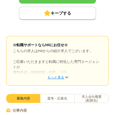
キープする
☆転職サポートならH4にお任せ☆
こちらの求人はH4からの紹介求人でございます。
ご応募いただきますと転職に特化した専門エージェン
トが
書類作成→面談対策→内定→入社
もっと見る
まで全てサポートします！
「履歴書や職務経歴書ってどう書いたらいいのか
な？」
求人会社概要
募集内容
選考・応募先
「面接の質問には、どんな内容で答えたらいい？」
(勤務先)
などなど不安なことはどんどん質問してくださ
い！！！
仕事内容