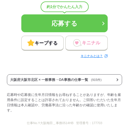
平均年齢
34歳
約1分でかんたん入力
待遇・福利厚生：
【福利厚生】
■各種社会保険完備
応募する
■交通費支給（上限月30000円）
■定期健康診断
■産休・育児休業制度
■住宅手当（別途規定あり）
キニナル
キープする
■資格取得支援
■在宅ワーク相談可能
キニナルとは？
応募する
大阪府大阪市北区 × 一般事務・OA事務の仕事一覧
(915件)
応募時や応募後に生年月日情報をお尋ねすることがありますが、年齢を雇
用条件に設定することは許容されておりません。ご回答いただいた生年月
日情報は本人確認や、労働基準法に沿った年齢かの確認に使用いたしま
す。
仕事No.
Y大阪梅田＿事務0514HB
管理番号：
177703