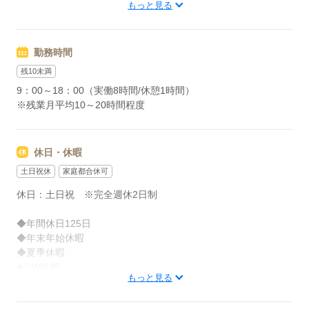
各線「大阪」駅から徒歩5分
もっと見る
配属！
応募殺到が見込まれます！
応募する
勤務時間
ぜひ応募お待ちしております♪
残10未満
9：00～18：00（実働8時間/休憩1時間）
応募する
※残業月平均10～20時間程度
休日・休暇
土日祝休
家庭都合休可
休日：土日祝 ※完全週休2日制
◆年間休日125日
◆年末年始休暇
◆夏季休暇
◆GW休暇
もっと見る
◆有給休暇
◆慶弔休暇