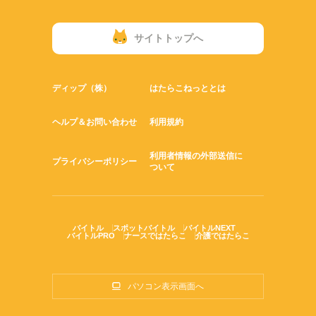
サイトトップへ
ディップ（株）
はたらこねっととは
ヘルプ＆お問い合わせ
利用規約
利用者情報の外部送信に
プライバシーポリシー
ついて
バイトル
スポットバイトル
バイトルNEXT
バイトルPRO
ナースではたらこ
介護ではたらこ
パソコン表示画面へ