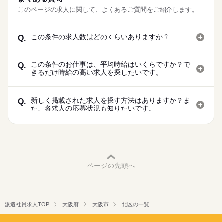
このページの求人に関して、よくあるご質問をご紹介します。
この条件の求人数はどのくらいありますか？
Q.
この条件のお仕事は、平均時給はいくらですか？で
Q.
きるだけ時給の高い求人を探したいです。
新しく掲載された求人を探す方法はありますか？ま
Q.
た、各求人の応募状況も知りたいです。
ページの先頭へ
派遣社員求人TOP
大阪府
大阪市
北区の一覧