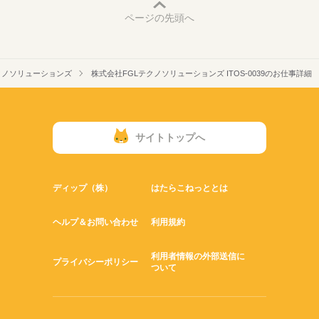
ページの先頭へ
クノソリューションズ
株式会社FGLテクノソリューションズ ITOS-0039のお仕事詳細
サイトトップへ
ディップ（株）
はたらこねっととは
ヘルプ＆お問い合わせ
利用規約
利用者情報の外部送信に
プライバシーポリシー
ついて