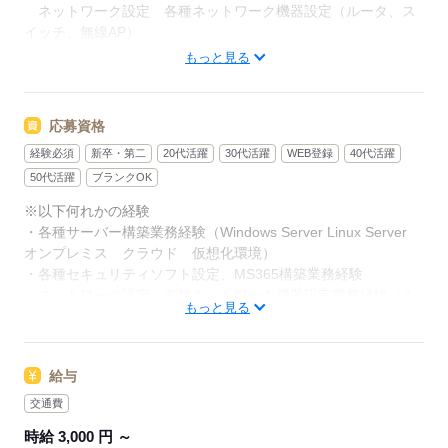
ネットワーク設定 各種ネットワーク機器設定（ルータ、ス
イッチ、無線AP）
各種セキュリティソフト設定、MS365構築
もっと見る
上記の運用サポート
【組織構成】
応募資格
30名が各種サービスを提供しており、上記の業務を担当する
経験必須
新卒・第二
20代活躍
30代活躍
WEB登録
40代活躍
SEチームに所属します。
営業部門やヘルプデスクチームやテクニカルサポートセンタ
50代活躍
ブランクOK
ーとも連携し業務に取り組んでいただきます。
※以下何れかの経験
・各種サーバー構築業務経験（Windows Server Linux Server
オンプレミス クラウド 仮想化環境）
応募する
・各種セキュリティソフト設定、MS365構築業務経験
・ネットワーク設定 各種ネットワーク機器設定業務経験（ル
もっと見る
ータ、スイッチ、無線AP）
応募する
給与
交通費
時給 3,000 円 ～