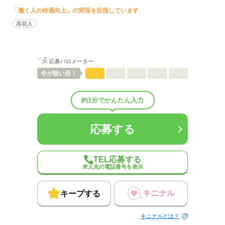
「働く人の待遇向上」の実現を目指しています
ひとりで
みんなで
仕事の仕方
高収入
しずか
にぎやか
職場の様子
配属先部署：
応募バロメーター
男女比
（男6：女4）
平均年齢
40歳
今が
狙い目！
待遇・福利厚生：
社会保険完備
約1分でかんたん入力
応募する
応募する
TEL応募する
求人先の電話番号を表示
キニナル
キープする
キニナルとは？