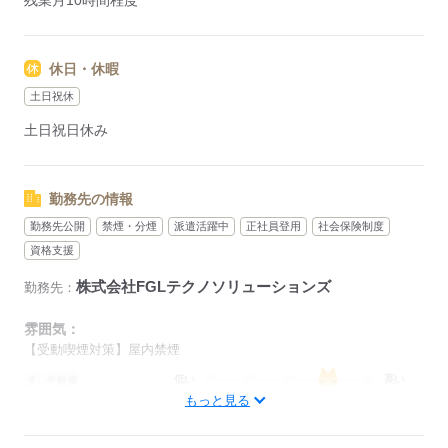
残業月10時間程度
休日・休暇
土日祝休
土日祝日休み
勤務先の情報
勤務先公開
禁煙・分煙
派遣活躍中
正社員登用
社会保険制度
資格支援
株式会社FGLテクノソリューションズ
勤務先：
雰囲気：
【受動喫煙対策】屋内禁煙
低い
高い
多い年齢層
もっと見る
男性
女性
男女の割合