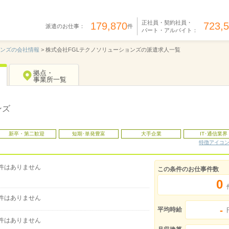
正社員・契約社員・
179,870
723,
派遣のお仕事：
件
パート・アルバイト：
ョンズの会社情報
>
株式会社FGLテクノソリューションズの派遣求人一覧
拠点・
事業所一覧
ンズ
新卒・第二歓迎
短期･単発豊富
大手企業
IT･通信業界
特徴アイコ
件はありません
この条件のお仕事件数
0
件はありません
-
平均時給
件はありません