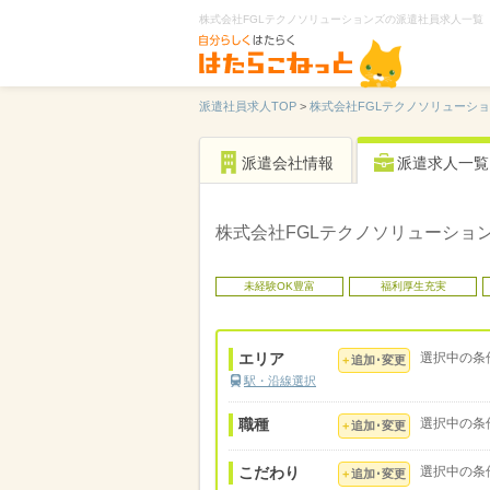
株式会社FGLテクノソリューションズの派遣社員求人一覧
派遣社員求人TOP
>
株式会社FGLテクノソリューシ
派遣会社情報
派遣求人一覧
株式会社FGLテクノソリューショ
未経験OK豊富
福利厚生充実
エリア
選択中の条
追加･変更
駅・沿線選択
職種
選択中の条
追加･変更
こだわり
選択中の条
追加･変更