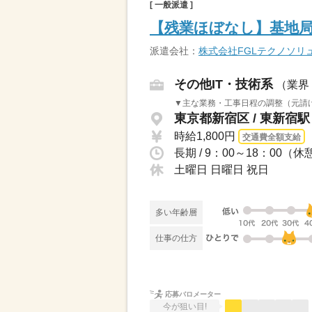
[ 一般派遣 ]
【残業ほぼなし】基地局
派遣会社：
株式会社FGLテクノソリ
その他IT・技術系
（業界
▼主な業務・工事日程の調整（元請け・
東京都新宿区 / 東新宿
時給1,800円
交通費全額支給
長期 / 9：00～18：00
土曜日 日曜日 祝日
多い年齢層
仕事の仕方
応募バロメーター
今が狙い目!