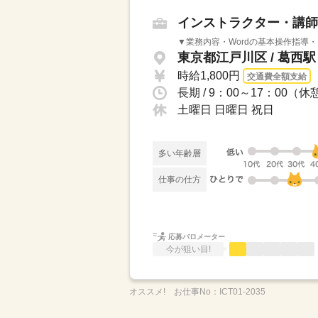
インストラクター・講師
▼業務内容・Wordの基本操作指導・Ex
東京都江戸川区 / 葛西駅
時給1,800円
交通費全額支給
土曜日 日曜日 祝日
多い年齢層
仕事の仕方
応募バロメーター
今が狙い目!
オススメ!
お仕事No：
ICT01-2035