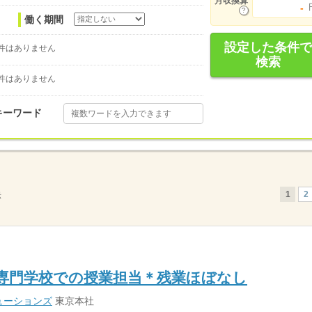
月収換算
-
働く期間
設定した条件で
件はありません
検索
件はありません
キーワード
1
2
示
専門学校での授業担当＊残業ほぼなし
ューションズ
東京本社