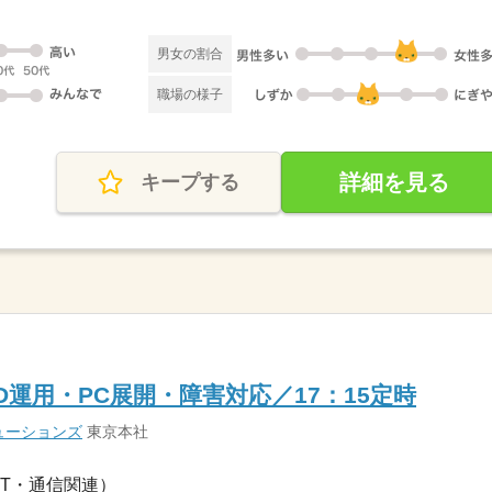
男女の割合
職場の様子
詳細を見る
キープする
運用・PC展開・障害対応／17：15定時
ューションズ
東京本社
IT・通信関連）