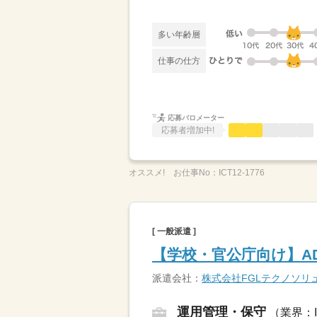
多い年齢層
仕事の仕方
応募バロメーター
応募者増加中!
オススメ!
お仕事No：
ICT12-1776
[ 一般派遣 ]
【学校・官公庁向け】AD
派遣会社：
株式会社FGLテクノソリ
運用管理・保守
（業界：