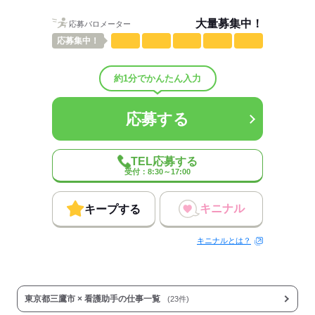
しずか
にぎやか
職場の様子
大量募集中！
配属先部署：
応募バロメーター
看護助手さんを募集してます！
応募
集中！
人数
59人
男女比
（男2：女8）
約1分でかんたん入力
平均年齢
50歳
概要：
業界
医療・介護・福祉関連
応募する
応募する
TEL応募する
受付：8:30～17:00
キニナル
キープする
キニナルとは？
東京都三鷹市 × 看護助手の仕事一覧
(23件)