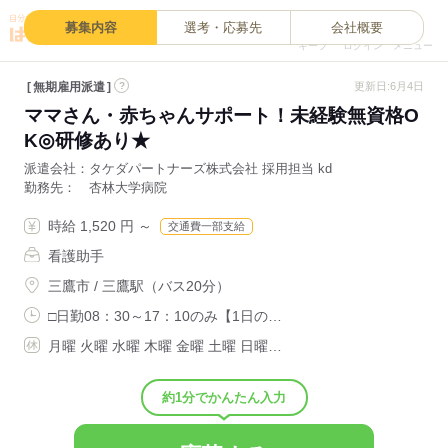
0
募集内容
選考・応募先
会社概要
キープ
ログイン
メニュー
無期雇用派遣
?
更新日:6月4日
ママさん・赤ちゃんサポート！未経験無資格O
K◎研修あり★
派遣会社
タケダパートナーズ株式会社 採用担当 kd
勤務先
杏林大学病院
時給 1,520 円 ～
交通費一部支給
看護助手
三鷹市 / 三鷹駅（バス20分）
□日勤08：30～17：10のみ【1日の…
月曜 火曜 水曜 木曜 金曜 土曜 日曜…
約1分でかんたん入力