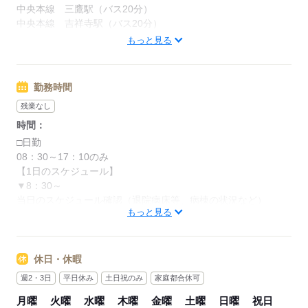
※2か月の研修期間あり（時給1,250円）
中央本線 三鷹駅（バス20分）
中央本線 吉祥寺駅（バス20分）
【交通費備考】
京王線 仙川駅（バス15分）
もっと見る
交通費別途規定内（上限4万円／月）
※自転車通勤の場合、
応募する
駐輪場代（1300円/月）は自己負担となります。
勤務時間
kkw_bcov2106
残業なし
時間：
応募する
□日勤
08：30～17：10のみ
【1日のスケジュール】
▼8：30～
当日のスケジュール確認（退院病床等、病棟の状況など）
もっと見る
▼8：40～
病棟休憩室の清掃など
▼8：50～
下膳・届いたタオル類や洗濯物品の仕分け、物品補充やタオル
休日・休暇
類の補充
週2・3日
平日休み
土日祝のみ
家庭都合休可
▼11：00～
月曜
火曜
水曜
木曜
金曜
土曜
日曜
祝日
母乳マッサージルームの補充・使用したリネン類の回収