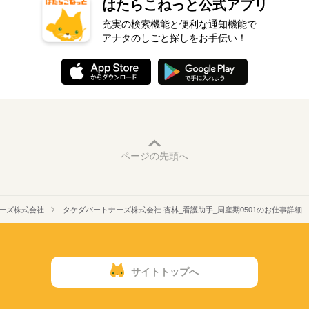
はたらこねっと公式アプリ
充実の検索機能と便利な通知機能で
アナタのしごと探しをお手伝い！
ページの先頭へ
ーズ株式会社
タケダパートナーズ株式会社 杏林_看護助手_周産期0501のお仕事詳細
サイトトップへ