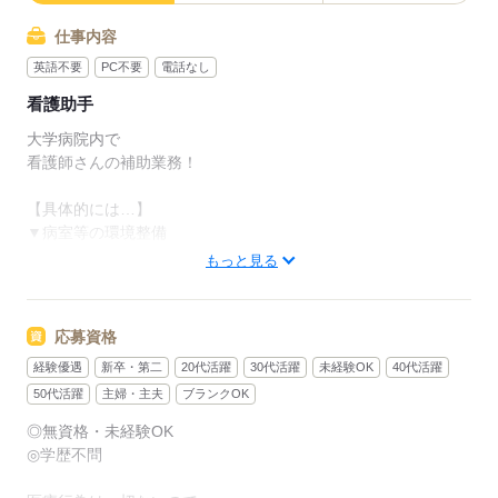
仕事内容
英語不要
PC不要
電話なし
看護助手
大学病院内で
看護師さんの補助業務！
【具体的には…】
▼病室等の環境整備
ベットメイキング
もっと見る
病室の清掃 など…
▼患者様移送作業等
病室から患者さんを診察室まで送り迎え
応募資格
▼食事の配膳や片付け
経験優遇
新卒・第二
20代活躍
30代活躍
未経験OK
40代活躍
お昼ご飯の配膳がメインです
▼看護師さんの補助
50代活躍
主婦・主夫
ブランクOK
いわれたお薬をもって来たり、
◎無資格・未経験OK
看護師さんのお手伝いです
◎学歴不問
▼赤ちゃんの部屋の
肌着、おむつ、タオル等の補充、回収