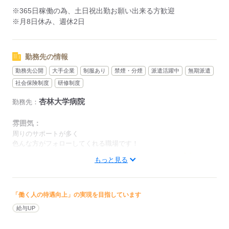
▼11：40～
※365日稼働の為、土日祝出勤お願い出来る方歓迎
昼の食事配膳
※月8日休み、週休2日
▼12：30～
休憩（状況によって前後する場合有）
▼13：30～
勤務先の情報
下膳、退院病床の清掃、準備
▼14：20～
勤務先公開
大手企業
制服あり
禁煙・分煙
派遣活躍中
無期派遣
使用した医療器材の片付け
社会保険制度
研修制度
▼15：00～
杏林大学病院
母乳マッサージルームの補充・使用したリネン類の回収
勤務先：
▼17：10～
雰囲気：
終業
周りのサポートが多く
※適宜、上記の合間に薬の運搬、患者の検査への搬送など
色んな方がフォローしてくれる職場です！
上記は1つの部署の例です。
低い
高い
もっと見る
多い年齢層
応募する
男性
女性
男女の割合
「働く人の待遇向上」の実現を目指しています
給与UP
ひとりで
みんなで
仕事の仕方