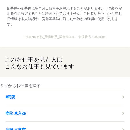
応募時や応募後に生年月日情報をお尋ねすることがありますが、年齢を雇
用条件に設定することは許容されておりません。ご回答いただいた生年月
日情報は本人確認や、労働基準法に沿った年齢かの確認に使用いたしま
す。
仕事No.
杏林_看護助手_周産期0501
管理番号：
358180
このお仕事を見た人は
こんなお仕事も見ています
タグからお仕事を探す
#病院
病院 東京都
病院 三鷹市