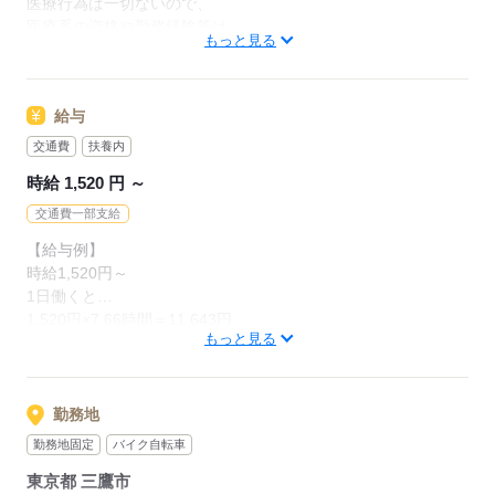
医療行為は一切ないので、
▼赤ちゃんのお風呂のお手伝い・
医療系の資格や勤務経験等は
ベッドの整備
もっと見る
必要ありません。
▼哺乳瓶の洗浄・滅菌
全く経験がない方でも
などです。
給与
始められるお仕事となっております。
交通費
扶養内
資格・経験は問いません
【こんな方が適任です・・・】
飲食・販売など他業種から転職した方も沢山活躍しています！
時給 1,520 円 ～
・資格は無いけど医療の現場で
誰かの役に立ちたい
交通費一部支給
・お掃除が好き
応募する
【給与例】
時給1,520円～
1日働くと…
応募する
1,520円×7.66時間＝11,643円
もっと見る
1週間働くと…
11,643円×5日＝58,215円
1か月働くと…
11,643円×22日＝256,146円
勤務地
勤務地固定
バイク自転車
※残業代別途支給あり
東京都 三鷹市
※交通費別途規定内支給（上限4万円／月）