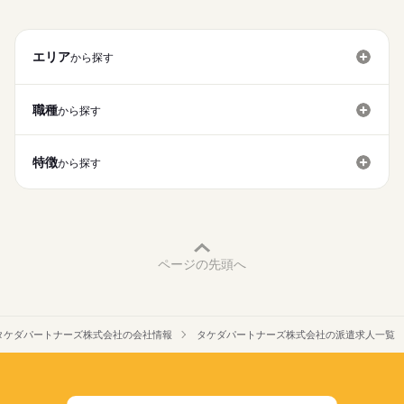
>詳しい募集要項をすべて見る
異業種から転職された方も多くいらっしゃいます！
資格・経験は問いません
基本特徴
【給与例】
（飲食業・販売業など）
飲食・販売など他業種から転職した方も沢山活躍しています！
1日働くと…
無期派遣
未経験OK
新卒・第二
20代活躍
30代活躍
1,400円×7.66時間＝10,724円
エリア
【こんな方が適任です！】
から探す
応募する
40代活躍
50代活躍
60代歓迎
1週間働くと…
・資格は無いけど医療の現場で誰かの役に立ちたい
10,724円×5日＝53,620円
続きを読む
・お掃除が好き
募集条件
続きを読む
1か月働くと…
職種
から探す
勤務先公開
交通費
勤務地固定
主婦・主夫
10,724円×22日＝235,928円
勤務時間
就業時間・曜日
※残業代別途支給あり
特徴
・08：30～17：10
から探す
※交通費別途規定内支給（上限4万円／月）
残20未満
16時前退社
扶養内
週2・3日
週4日
・07：00～15：40
※2か月の研修期間あり（時給1,250円）
平日休み
土日祝のみ
・09：50～18：30
【交通費備考】
働き方・環境
上記3つシフト時間よりお選びいただけます！
続きを読む
交通費別途規定内（上限4万円／月）
ブランクOK
社会保険制度
研修制度
制服あり
シフト時間は固定する事も、
※自転車通勤の場合、
勤務日によって変更も可能です。
ページの先頭へ
駐輪場代（1300円/月）は自己負担となります。
禁煙・分煙
バイク自転車
寮・社宅
社員食堂
面接時にご相談ください！
月曜 火曜 水曜 木曜 金曜 土曜 日曜 祝日
休日・休暇
派遣活躍中
英語不要
※ フルタイム以外の求人も
※365日稼働の為、土日祝出勤お願い出来る方歓迎
【1日のスケジュール例】
週2日～など幅広くご用意しております。
※週休2日（4週8休制）となります。
▼8：30～
お気軽にご相談ください。
タケダパートナーズ株式会社の会社情報
タケダパートナーズ株式会社の派遣求人一覧
ナースステーション付近の環境整備
（勤務条件により時給は異なります）
▼8：45～
ミーティング（当日の作業確認）
▼9：00～