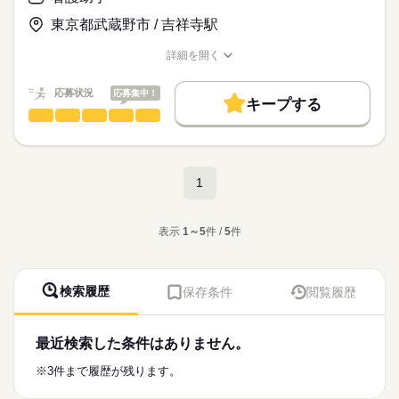
など……。
◆交通費支給
●面会者への対応・荷物の預かり
時給
給与
1日で色々なお仕事を経験できます！
東京都武蔵野市 / 吉祥寺駅
…遠方から無理なく通えるので安心です
>詳しい募集要項をすべて見る
●電話対応
◎未経験、ブランクOK！ 資格不要！ 学歴不問！
【給与備考】
お仕事の特徴
●検体や書類の搬送
詳細を開く
◆駅チカ徒歩３分
■日勤：時給1,400円～
●病棟物品の在庫確認・発注管理
☆ 無期雇用契約なので安心して働けます！☆
職種/応募資格
基本特徴
お仕事の特徴
給与/時間/休日
…行きも帰りもラクラク通勤！
応募する
【月収例】
無期派遣
未経験OK
新卒・第二
20代活躍
30代活躍
応募状況
色々な事にチャレンジしてみたい方、人と接することが好きな
応募集中！
研修制度や安心サポートあり！
キープする
◎平日×週５の場合
続きを読む
方におすすめです。
40代活躍
看護助手
50代活躍
職種
1,400円×7h45×20日
男性
女性
男女の割合
業務は先輩たちが教えてくれますので未経験でも大丈夫です。
みなとみらい駅から徒歩３分と便利な立地です！
＝10,850円×20日
大学病院内で
募集条件
続きを読む
＝217,000円
看護師さんの補助業務をお任せします！
勤務時間
安心の研修制度あり！
交通費
主婦・主夫
しずか
にぎやか
職場の様子
【平日】
1
【具体的には…】
就業時間・曜日
・8：30～17：15 （休憩１時間／実働7時間４５分）
＝217,000円＋交通費
▼病室等の環境整備
続きを読む
残業なし
土日祝休
家庭都合休可
医療・介護・福祉関連
業界
ベットメイキング
■勤務日数（週）5日
表示
1～5
件 /
5
件
※1ヶ月4週換算
病室の清掃 など…
働き方・環境
▼患者様移送作業等
応募資格
ブランクOK
社会保険制度
制服あり
禁煙・分煙
【交通費備考】
病室から患者さんを診察室まで送り迎え
◎無資格・未経験OK
土曜 日曜 祝日
休日・休暇
◆規定あり（4万円まで支給）
▼食事の配膳や片付け
駅5分以内
検索履歴
保存条件
閲覧履歴
ドラマでも話題の「ナースエイド」のお仕事！
◎学歴不問
お昼ご飯の配膳がメインです
月～金の５日の勤務になります！
ナースエイドとは・・・
▼看護師さんの補助
看護師のサポートとして、患者さんを診察室まで
医療行為は一切ないので、
いわれたお薬をもって来たり、
完全週休２日制（土日祝はお休みです！）
案内したりするお仕事です！
最近検索した条件はありません。
医療系の資格や勤務経験等は必要ありません。
続きを読む
看護師さんのお手伝いです
▼清潔ケア（からだを拭くなど）
有給休暇あり：入社６ヵ月後、
続きを読む
※3件まで履歴が残ります。
全く経験がない方でも
などです。
年間所定労働日数に応じた日数を付与致します。
お仕事の特徴
始められるお仕事となっております。
時給
給与