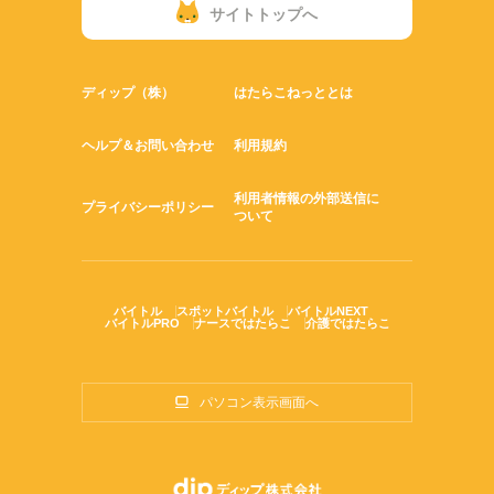
患者移送、環境整備（病室内の備品を拭き掃除）
サイトトップへ
▼11：00～
タオル保湿器の清掃
▼11：30～
配膳補助（患者さんの氏名を確認する）
ディップ（株）
はたらこねっととは
▼12：00～
お昼休憩
▼13：00～
ヘルプ＆お問い合わせ
利用規約
出棟（診察・検査への患者搬送）や退院後の清掃
▼15：30～
利用者情報の外部送信に
リフトバス清掃
プライバシーポリシー
ついて
▼16：00～
医療材料の運搬
▼17：10～
終業
バイトル
スポットバイトル
バイトルNEXT
※9：00～16：30随時
バイトルPRO
ナースではたらこ
介護ではたらこ
検体提出・薬剤の運搬・シーツ交換など…
※あくまで一例です
パソコン表示画面へ