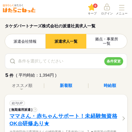
0
キープ
ログイン
メニュー
タケダパートナーズ株式会社の派遣社員求人一覧
拠点・事業所
派遣会社情報
派遣求人一覧
一覧
条件を選択してください
条件変更
5
( 平均時給：1,394円 )
件
オススメ順
新着順
時給順
給与UP
無期雇用派遣
?
ママさん・赤ちゃんサポート！未経験無資格
OK◎研修あり★
大学病院内で看護師さんの補助業務！【具体的には…】▼病室等の環境整