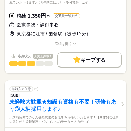
れていただけます♪《具体的には…》・受付業務 …受…
◎学歴不問
お昼ご飯の配膳がメインです
～あのナースエイドのお仕事…！～
▼看護師さんの補助
お産を控えるママさんや赤ちゃんの
医療行為は一切ないので、
1,350円～
いわれたお薬をもって来たり、
時給
交通費一部支給
快適な入院環境を整え、
医療系の資格や勤務経験等は
続きを読む
看護師さんのお手伝いです
看護師さんのサポートが
医療事務・調剤事務
必要ありません。
▼赤ちゃんの部屋の
メインのお仕事です！
続きを読む
肌着、おむつ、タオル等の補充、回収
未経験の方でも安心して
東京都狛江市 / 国領駅（徒歩12分）
全く経験がない方でも
時給
給与
▼赤ちゃんのお風呂のお手伝い・
働いて頂けます！
>詳しい募集要項をすべて見る
始められるお仕事となっております。
ベッドの整備
【給与例】
詳細を開く
お仕事の特徴
▼哺乳瓶の洗浄・滅菌
職種/応募資格
お仕事の特徴
給与/時間/休日
時給1,520円～
【こんな方が適任です・・・】
働く人の待遇向上
1日働くと…
・資格は無いけど医療の現場で
応募状況
人気上昇中！
応募する
などです。
キープする
1,520円×7.66時間＝11,643円
給与UP
誰かの役に立ちたい
医療事務・調剤事務
職種
1週間働くと…
続きを読む
低い
高い
多い年齢層
・お掃除が好き
資格・経験は問いません
基本特徴
11,643円×5日＝58,215円
医療事務スタッフとしての
飲食・販売など他業種から転職した方も沢山活躍しています！
1か月働くと…
無期派遣
未経験OK
新卒・第二
20代活躍
30代活躍
お仕事をお任せします。
続きを読む
男性
女性
男女の割合
11,643円×22日＝256,146円
勤務時間
未経験の方でもすぐに
40代活躍
50代活躍
続きを読む
慣れていただけます♪
年齢入力任意
?
□日勤
※残業代別途支給あり
続きを読む
募集条件
ひとりで
みんなで
08：30～17：10のみ
仕事の仕方
派遣
※交通費別途規定内支給（上限4万円／月）
《具体的には…》
【1日のスケジュール】
未経験大歓迎★知識も資格も不要！研修もあ
勤務先公開
大量募集
交通費
勤務地固定
主婦・主夫
※2か月の研修期間あり（時給1,250円）
医療・介護・福祉関連
業界
・受付業務
▼8：30～
り◎人柄採用します♪
…受付対応、スキャン業務など
しずか
にぎやか
応募資格
職場の様子
就業時間・曜日
当日のスケジュール確認（退院病床等、病棟の状況など）
続きを読む
【交通費備考】
・会計窓口業務
▼8：40～
残業なし
扶養内
週2・3日
平日休み
家庭都合休可
大学病院内でのがん登録業務のお仕事をお任せいたします！【具体的な仕事
交通費別途規定内（上限4万円／月）
◎事務経験者優遇
…診察費の会計対応など
病棟休憩室の清掃など
内容】がん登録業務・パソコンへのデーター入力が中心…
※自転車通勤の場合、
◎無資格・医療事務未経験OK
土日祝のみ
医療の知識ゼロから始められる、病院の受付のお仕事です！先
▼8：50～
月曜 火曜 水曜 木曜 金曜 土曜 日曜 祝日
休日・休暇
駐輪場代（1300円/月）は自己負担となります。
◎学歴不問
医療関連のお仕事経験はなくてもOKです♪