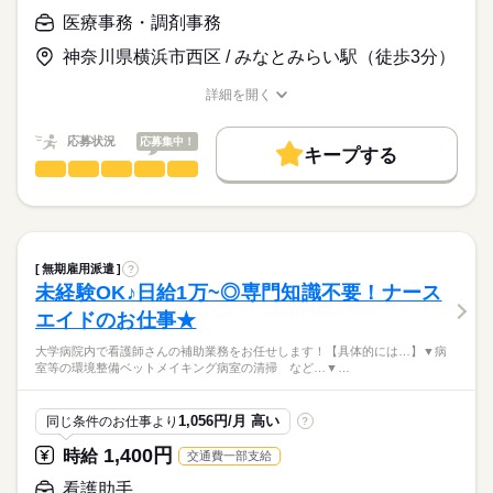
「人の役に立ちたい」
■10月第2土曜日
医療事務・調剤事務
活かせるスキル
その気持ちがあれば大丈夫です！
■年間42日の指定休み
お仕事の特徴
時給
給与
Word
神奈川県横浜市西区 / みなとみらい駅（徒歩3分）
>詳しい募集要項をすべて見る
基本特徴
【給与備考】
詳細を開く
■時給1,300円
未経験OK
新卒・第二
20代活躍
30代活躍
40代活躍
職種/応募資格
お仕事の特徴
給与/時間/休日
■交通費一部支給
応募する
50代活躍
応募状況
応募集中！
キープする
【月給例】
続きを読む
募集条件
続きを読む
医療事務・調剤事務
職種
￣￣￣￣￣
男性
女性
男女の割合
勤務先公開
交通費
即日スタート
勤務地固定
・月曜日～金曜日
けいゆう病院での病棟の受付（クラーク）の業務をお願いしま
1,300円×7.25ｈ＝9,425円×20日＝188,500円
す☆ （入退院に関する事務関連業務や軽作業）
長期
期間・時間
主婦・主夫
ひとりで
みんなで
仕事の仕方
・土曜日
業務の一例
・月曜日～金曜日
続きを読む
就業時間・曜日
1,300円×4.00ｈ＝5,200円×2日＝10,400円
入退院に対する業務
9：00～17：15
無期雇用派遣
?
・入院や退院に関する準備や受付
続きを読む
残業なし
10時～出社
17時～出社
16時前退社
しずか
にぎやか
職場の様子
未経験OK♪日給1万~◎専門知識不要！ナース
休憩1：00
合計 198,900円
・患者様や面会者への対応（書類や会計などのお問合せ対
医療・介護・福祉関連
業界
Wワーク可
週2・3日
土日祝休
平日休み
※がん登録初級、
エイドのお仕事★
応）
・土曜日
続きを読む
中級資格取得者は給与優遇
・電話応対
応募資格
家庭都合休可
土日祝のみ
シフト勤務
9：00～13：00
大学病院内で看護師さんの補助業務をお任せします！【具体的には…】▼病
別途ご相談ください
・文書・書類関連（診断書や紹介状などの書類の準備）
室等の環境整備ベットメイキング病室の清掃 など…▼…
（出勤日 シフトによる勤務月２回程度）
■無資格・未経験・ブランク大歓迎♪
PC業務
働き方・環境
■学歴不問！
休日・休暇
【交通費備考】
・文書や画像のスキャン
◆無期雇用なので安定した収入
ブランクOK
社会保険制度
研修制度
制服あり
・研修期間：２カ月
交通費別途支給
・PC入力
1,056円/月 高い
同じ条件のお仕事より
?
■シフト制
病棟クラークの主なお仕事
※上限月4万円
・伝票整理
服装自由
禁煙・分煙
バイク自転車
派遣活躍中
◆完全週休二日制
続きを読む
1,400円
時給
交通費一部支給
・翌日の準備
…完全週休２日聖なので、土日はゆっくりお休み
●入退院時の手続き対応
続きを読む
看護助手
●PC入力や書類のスキャンなどの事務業務