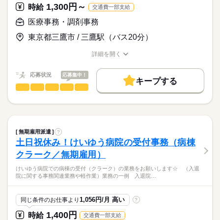
輩たちの指導や、研修もあるので安心してご応募ください！4週
下膳・届いたタオル類や洗濯物品の仕分け、物品補充やタオル
1,300円～
働き方・環境
時給
交通費一部支給
※365日稼働の為、土日祝出勤お願い出来る方歓迎
８休制となります◎勤務日時のご相談もＯＫです！
類の補充
kkw_bcov2106
医療行為は一切ないので、
続きを読む
未経験からのスタート大歓迎！
※月8日休み、週休2日
大手企業
ブランクOK
社会保険制度
研修制度
▼11：00～
医療事務・調剤事務
医療系の資格や勤務経験等は
優しく丁寧に教えてもらえる環境があるので
母乳マッサージルームの補充・使用したリネン類の回収
必要ありません。
制服あり
禁煙・分煙
バイク自転車
派遣活躍中
安心して働けます！！
東京都三鷹市 / 三鷹駅（バス20分）
▼11：40～
お仕事の特徴
時給
給与
昼の食事配膳
英語不要
PC不要
電話なし
>詳しい募集要項をすべて見る
全く経験がない方でも
働く人の待遇向上
◇交通費別途規定内支給
詳細を開く
▼12：30～
始められるお仕事となっております。
職種/応募資格
お仕事の特徴
給与/時間/休日
（上限4万円／月）
休憩（状況によって前後する場合有）
給与UP
▼13：30～
≪こんな方ぜひ≫
応募状況
応募集中！
応募する
基本特徴
キープする
kkw_bcov2106
下膳、退院病床の清掃、準備
・資格も何もないけど病院で働いてみたい
医療事務・調剤事務
職種
▼14：20～
男性
女性
未経験OK
新卒・第二
20代活躍
30代活躍
40代活躍
男女の割合
・キレイな施設で働きたい
続きを読む
使用した医療器材の片付け
大学病院内でのがん登録業務のお仕事を
50代活躍
▼15：00～
長期
期間・時間
お任せいたします！
ひとりで
みんなで
仕事の仕方
母乳マッサージルームの補充・使用したリネン類の回収
募集条件
08：00～16：30
続きを読む
▼17：10～
【具体的な仕事内容】
08：30～17：00
無期雇用派遣
交通費
勤務地固定
主婦・主夫
?
終業
続きを読む
しずか
にぎやか
09：00～17：30
職場の様子
土日祝休み！けいゆう病院の受付事務（病棟
※適宜、上記の合間に薬の運搬、患者の検査への搬送など
がん登録業務
就業時間・曜日
医療・介護・福祉関連
業界
クラーク／無期雇用）
■実働7.5時間
続きを読む
残業なし
残10未満
Wワーク可
平日休み
上記は1つの部署の例です。
・パソコンへのデーター入力が中心の仕事
応募資格
■休憩1時間
けいゆう病院での病棟の受付（クラーク）の業務をお願いします☆ （入退
家庭都合休可
シフト勤務
院に関する事務関連業務や軽作業）業務の一例 入退院…
＼無資格・未経験大歓迎！／
・医師事務作業補助者やがん登録資格の取得が可能
※勤務時間応相談
日曜 祝日
休日・休暇
働き方・環境
医療の知識ゼロから始められる、病院内がん登録業務のお仕事
勤務は週5～６日のシフト制
ご応募に必要な条件はありません◎
■日・祝日休み
1,056円/月 高い
同じ条件のお仕事より
?
です！Wワークをしたい方や学校の後に働きたい方にもオススメ
ブランクOK
産休・育休
社会保険制度
研修制度
■年末年始
です◎研修もあるので、安心してご応募ください！
知識がなくても、
続きを読む
1,400円
制服あり
時給
禁煙・分煙
派遣活躍中
英語不要
交通費一部支給
■5月1日