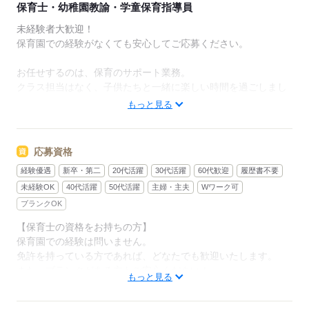
保育士・幼稚園教諭・学童保育指導員
未経験者大歓迎！
保育園での経験がなくても安心してご応募ください。
お任せするのは、保育のサポート業務。
クラス担当はなく、子供たちと一緒に楽しい時間を過ごしまし
ょう。
もっと見る
残業は一切なく、プライベートとの両立もばっちりです。
【業務内容】
応募資格
・子どもたちとの遊びやコミュニケーション
経験優遇
新卒・第二
20代活躍
30代活躍
60代歓迎
履歴書不要
・お迎え時のサポート
・お昼寝のお手伝い
未経験OK
40代活躍
50代活躍
主婦・主夫
Wワーク可
・給食のサポートと片付け
ブランクOK
・着替えの手伝い
【保育士の資格をお持ちの方】
保育園での経験は問いません。
【おすすめポイント】
免許を持っている方であれば、どなたでも歓迎いたします。
・オープニングスタッフのお仕事も用意しています
また、ブランクがある方もご安心ください！
・20代から60代まで、様々な年代が活躍中
もっと見る
・短時間勤務も対応可能（1日3時間～）
・残業や添削作業は一切ありません