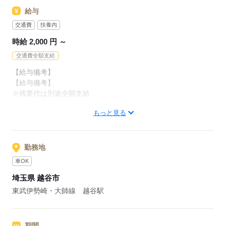
応募する
・担任の有無を選べる自由度があります
給与
交通費
扶養内
応募する
時給 2,000 円 ～
交通費全額支給
【給与備考】
【給与備考】
※残業代は別途全額支給
もっと見る
【交通費備考】
※交通費全額支給（派遣先による）
※車通勤OK/勤務先による
※駐車場をご希望の方はご相談ください
勤務地
年末年始手当も支給中です！
車OK
埼玉県 越谷市
応募する
東武伊勢崎・大師線 越谷駅
期間