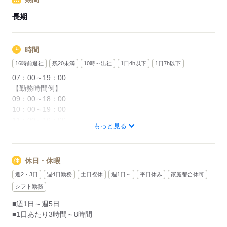
長期
時間
16時前退社
残20未満
10時～出社
1日4h以下
1日7h以下
07：00～19：00
【勤務時間例】
09：00～18：00
10：00～19：00
11：00～16：00
もっと見る
※上記は勤務時間の一例です
※シフト制（7時～19時の間で実働3時間~8時間）
休日・休暇
その他、
●週1日・1日3時間～OK※フルタイム（週５・1日8時間）大歓
週2・3日
週4日勤務
土日祝休
週1日～
平日休み
家庭都合休可
迎
シフト勤務
●時短勤務OK
■週1日～週5日
●早番（例：8時～12時）遅番（例：15時～19時）OK
■1日あたり3時間～8時間
●土日休みOK
●午前から・午後からOK