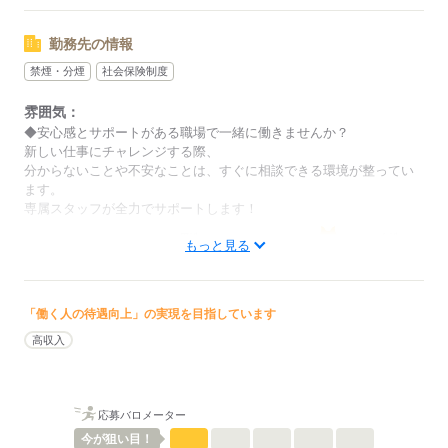
●Wワークや扶養内OK
など、いろんなシフトのお仕事をご紹介できます！
勤務先の情報
禁煙・分煙
社会保険制度
ご応募の際に、
あなたのご希望をお聞かせください。
雰囲気：
◆安心感とサポートがある職場で一緒に働きませんか？
新しい仕事にチャレンジする際、
応募する
分からないことや不安なことは、すぐに相談できる環境が整ってい
ます。
専属スタッフが全力でサポートします！
男性
女性
男女の割合
もっと見る
ひとりで
みんなで
仕事の仕方
「働く人の待遇向上」の実現を目指しています
高収入
しずか
にぎやか
職場の様子
配属先部署：
男女比
（男4：女6）
概要：
応募バロメーター
業界
その他
今が
狙い目！