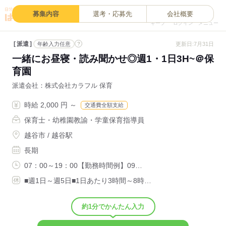
0
募集内容
選考・応募先
会社概要
キープ
ログイン
メニュー
派遣
?
更新日:7月31日
年齢入力任意
一緒にお昼寝・読み聞かせ◎週1・1日3H~＠保
育園
派遣会社
株式会社カラフル 保育
時給 2,000 円 ～
交通費全額支給
保育士・幼稚園教諭・学童保育指導員
越谷市 / 越谷駅
長期
07：00～19：00【勤務時間例】09…
■週1日～週5日■1日あたり3時間～8時…
約1分でかんたん入力