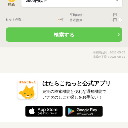
時給
-
円
平均時給：
-
件
ヒット件数：
-
円
月収換算：
?
検索する
掲載開始日：2026-05-05
掲載終了日：2026-08-31
はたらこねっと公式アプリ
充実の検索機能と便利な通知機能で
アナタのしごと探しをお手伝い！