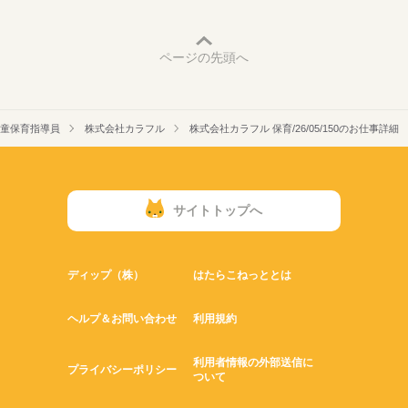
ページの先頭へ
童保育指導員
株式会社カラフル
株式会社カラフル 保育/26/05/150のお仕事詳細
サイトトップへ
ディップ（株）
はたらこねっととは
ヘルプ＆お問い合わせ
利用規約
利用者情報の外部送信に
プライバシーポリシー
ついて