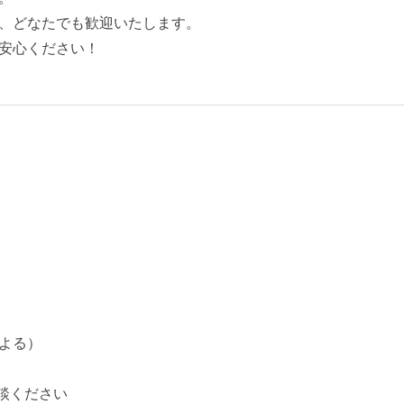
、どなたでも歓迎いたします。
安心ください！
よる）
談ください