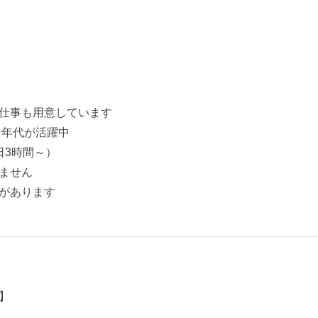
仕事も用意しています
な年代が活躍中
日3時間～）
ません
があります
】
。