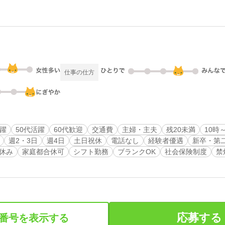
仕事の仕方
活躍
50代活躍
60代歓迎
交通費
主婦・主夫
残20未満
10時
週2・3日
週4日
土日祝休
電話なし
経験者優遇
新卒・第
休み
家庭都合休可
シフト勤務
ブランクOK
社会保険制度
禁
応募する
番号を表示する