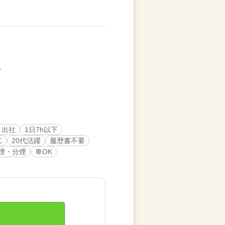
～出社
1日7h以下
二
20代活躍
履歴書不要
煙・分煙
車OK