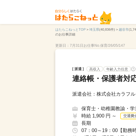
はたらこねっとTOP
>
埼玉県
(40,836件) >
越谷市
(1,7
のお仕事詳細
更新日：7月31日
お仕事No.保育/26/05/147
[ 派遣 ]
高収入
年齢入力任意
?
連絡帳・保護者対応
派遣会社：株式会社カラフル
保育士・幼稚園教諭・学
時給 1,900 円 ～
交通費
長期
07：00～19：00【勤務