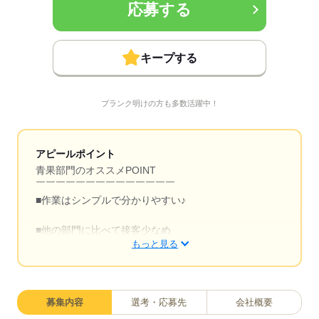
応募する
キープする
ブランク明けの方も多数活躍中！
アピールポイント
青果部門のオススメPOINT
￣￣￣￣￣￣￣￣￣￣￣￣￣￣
■作業はシンプルで分かりやすい♪
■他の部門に比べて接客少なめ
もっと見る
■値段の相場も分かるから買い物上手に！
■コツコツ作業で達成感◎
募集内容
選考・応募先
会社概要