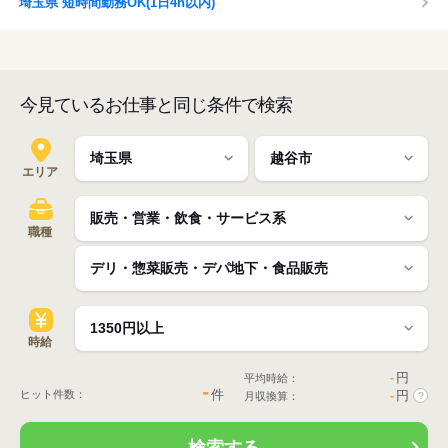
埼玉県 短時間勤務OK(1日4h以内)
今見ているお仕事と同じ条件で検索
エリア
職種
時給
-
円
平均時給：
-
件
ヒット件数：
-
円
月収換算：
?