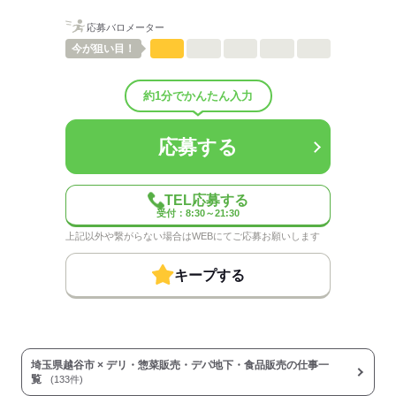
職場の様子
配属先部署：
応募バロメーター
男女比
（男4：女6）
待遇・福利厚生：
今が
狙い目！
▼全スタッフ共通
■昇給あり（年1回）
約1分でかんたん入力
■オーケー調剤薬局での調剤のお薬代一部負担
（規定あり）
■更衣室（共用ロッカー）あり
応募する
■休憩室あり
※レンジ・電気ポット・冷蔵庫完備
■制服貸与
TEL応募する
※防寒用にブルゾンの貸し出しも◎
受付：8:30～21:30
※レジのみカーディガンの貸出あり
上記以外や繋がらない場合はWEBにてご応募お願いします
■年始三が日休業
■有給休暇あり（6ヵ月後付与）
キープする
■労災保険あり
■交通費全額支給（規定あり）
■慶弔見舞金等
■永年勤続表彰
埼玉県越谷市 × デリ・惣菜販売・デパ地下・食品販売の仕事一
※青果や水産、総菜などの
覧
(133件)
食材を扱う部門ではマスク着用