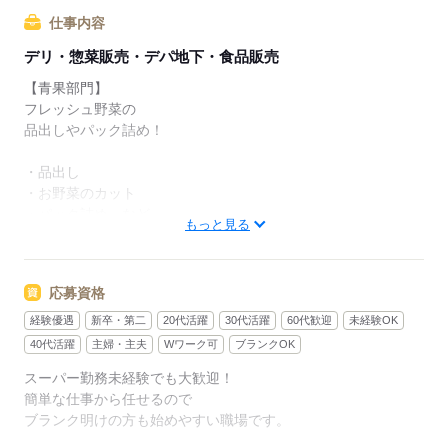
みんな一緒のスタートなので
安心してご応募ください！
仕事内容
デリ・惣菜販売・デパ地下・食品販売
※感染症防止対策について
￣￣￣￣￣￣￣￣￣￣￣￣
【青果部門】
◆仕事中のマスク着用
フレッシュ野菜の
◆手洗い・アルコール消毒・うがい
品出しやパック詰め！
◆就業前の体温チェック
※37.5℃以上のスタッフはお休み
・品出し
※その他、少しでも異変があれば
・お野菜のカット
シフト当日でも無理なく休んでください。
・パック詰め など
もっと見る
品揃えが豊富なので
時間が経つのもあっという間！
応募資格
部門は面接時に相談OK！
経験優遇
新卒・第二
20代活躍
30代活躍
60代歓迎
未経験OK
まずはお気軽にご応募ください♪
40代活躍
主婦・主夫
Wワーク可
ブランクOK
スーパー勤務未経験でも大歓迎！
応募する
簡単な仕事から任せるので
ブランク明けの方も始めやすい職場です。