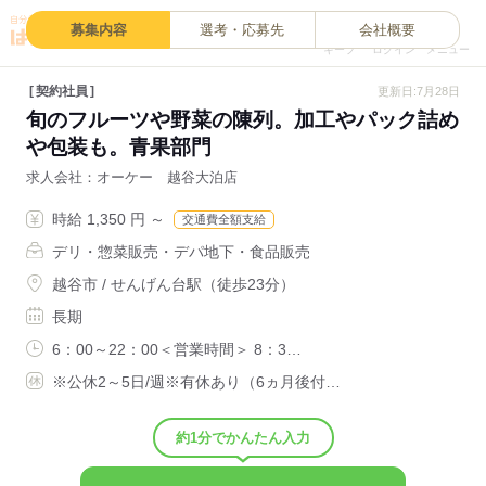
0
募集内容
選考・応募先
会社概要
キープ
ログイン
メニュー
契約社員
更新日:7月28日
旬のフルーツや野菜の陳列。加工やパック詰め
や包装も。青果部門
求人会社
オーケー 越谷大泊店
時給 1,350 円 ～
交通費全額支給
デリ・惣菜販売・デパ地下・食品販売
越谷市 / せんげん台駅（徒歩23分）
長期
6：00～22：00＜営業時間＞ 8：3…
※公休2～5日/週※有休あり（6ヵ月後付…
約1分でかんたん入力