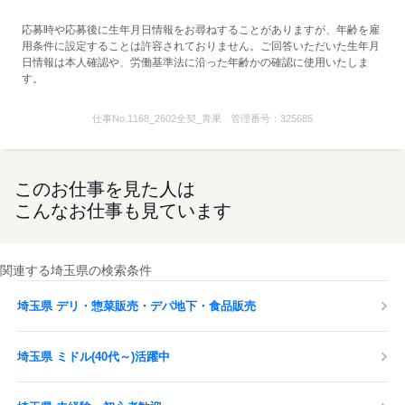
レジ・グロサリー・ハローマンは任意
応募時や応募後に生年月日情報をお尋ねすることがありますが、年齢を雇
▼パートナー社員のみ
用条件に設定することは許容されておりません。ご回答いただいた生年月
■保険完備
日情報は本人確認や、労働基準法に沿った年齢かの確認に使用いたしま
※雇用・健康・介護・厚生年金
す。
■産休・育休取得実績あり
■年1回の巡回健康診断
仕事No.
1168_2602全契_青果
管理番号：
325685
■扶養者へクリスマスプレゼント（社内規定あり）
※当店は屋内全面禁煙です
このお仕事を見た人は
kkw_dm2203
こんなお仕事も見ています
応募する
関連する埼玉県の検索条件
埼玉県 デリ・惣菜販売・デパ地下・食品販売
埼玉県 ミドル(40代～)活躍中