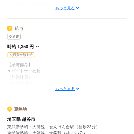
【こんな人におすすめ】
もっと見る
・黙々と作業をしたいタイプ
・美味しい野菜の見分け方に興味がある
給与
【こんな人が活躍中】
・主婦（夫）、フリーター
交通費
・定年退職後の方
時給 1,350 円 ～
契約社員でもWワークOKに！
交通費全額支給
※以下の条件あり
【給与備考】
・オーケーと他社の勤務時間の
▼パートナー社員
合計が週40時間以下の場合
（契約社員）
・競合スーパーは不可
・時給1350円
もっと見る
※土日いずれかお休みの場合、-50円
応募する
■昇給あり（年1回）
勤務地
［交通費］全額支給 ※規定あり
埼玉県 越谷市
東武伊勢崎・大師線 せんげん台駅（徒歩23分）
応募する
東武伊勢崎・大師線 大袋駅（徒歩26分）