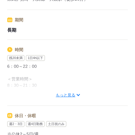
期間
長期
時間
残20未満
1日4h以下
6：00～22：00
＜営業時間＞
8：30～21：30
もっと見る
＜時間曜日固定シフト＞
面接時に勤務シフトを相談し、決定します。
都度、シフト調整の相談は可能です。
休日・休暇
＜募集形態＞
週2・3日
週4日勤務
土日祝のみ
▼パートナー社員
※公休2～5日/週