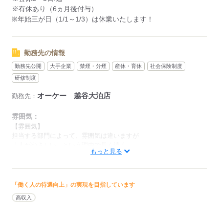
（契約社員）
※有休あり（6ヵ月後付与）
・勤務日数：2～5日/週
※年始三が日（1/1～1/3）は休業いたします！
・勤務時間：20～40時間/週
・実働時間：2～10時間/日
（実働時間に応じて休憩あり）
勤務先の情報
※募集時間は職種により異なる場合があります。
勤務先公開
大手企業
禁煙・分煙
産休・育休
社会保険制度
研修制度
年末繁忙期12/28～31、年始営業初日1/4、
棚卸日（数ヶ月に一度を予定）につきましては、
オーケー 越谷大泊店
勤務先：
出勤のご協力をお願いしております。
雰囲気：
年始三が日（1/1～1/3）は休業です。
【雰囲気】
※店舗により変動あり
担当する部門によって、雰囲気は違いますが
「人がやさしい」という理由で長く続く
もっと見る
スタッフさんもめずらしくありません！
勤務開始日はご相談の上決定します！
安心してご相談ください。
男性
女性
男女の割合
「働く人の待遇向上」の実現を目指しています
応募する
ひとりで
みんなで
仕事の仕方
高収入
しずか
にぎやか