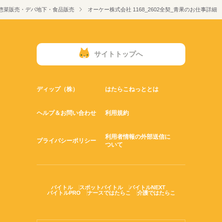
惣菜販売・デパ地下・食品販売
オーケー株式会社 1168_2602全契_青果のお仕事詳細
サイトトップへ
ディップ（株）
はたらこねっととは
ヘルプ＆お問い合わせ
利用規約
利用者情報の外部送信に
プライバシーポリシー
ついて
バイトル
スポットバイトル
バイトルNEXT
バイトルPRO
ナースではたらこ
介護ではたらこ