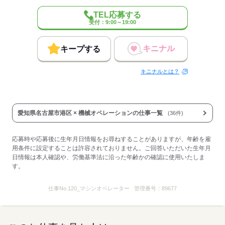
TEL応募する
受付：9:00～19:00
キニナル
キープする
キニナルとは？
愛知県名古屋市港区 × 機械オペレーションの仕事一覧
(36件)
応募時や応募後に生年月日情報をお尋ねすることがありますが、年齢を雇
用条件に設定することは許容されておりません。ご回答いただいた生年月
日情報は本人確認や、労働基準法に沿った年齢かの確認に使用いたしま
す。
仕事No.
120_マシンオペレーター
管理番号：
89677