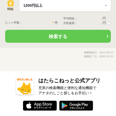
時給
-
円
平均時給：
-
件
ヒット件数：
-
円
月収換算：
?
検索する
掲載開始日：2022-06-27
掲載終了日：2030-12-31
はたらこねっと公式アプリ
充実の検索機能と便利な通知機能で
アナタのしごと探しをお手伝い！