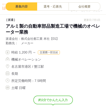
0
募集内容
選考・応募先
会社概要
キープ
ログイン
メニュー
派遣
更新日:7月1日
アルミ製の自動車部品製造工場で機械のオペレ
ーター業務
派遣会社
株式会社都工業 本社【01】
勤務先
メーカー
時給 1,200 円 ～
交通費一部支給
機械オペレーション
名古屋市港区 / 蟹江駅
長期
所定労働時間：7.5時間
土曜 日曜
約1分でかんたん入力