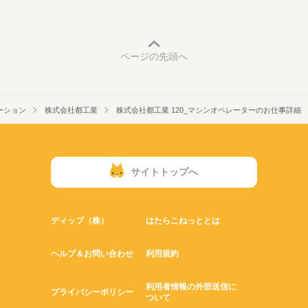
ページの先頭へ
ーション
株式会社都工業
株式会社都工業 120_マシンオペレーターのお仕事詳細
サイトトップへ
ディップ（株）
はたらこねっととは
ヘルプ＆お問い合わせ
利用規約
利用者情報の外部送信に
プライバシーポリシー
ついて