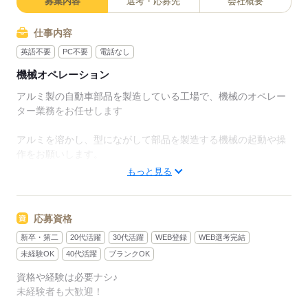
募集内容
選考・応募先
会社概要
仕事内容
英語不要
PC不要
電話なし
機械オペレーション
アルミ製の自動車部品を製造している工場で、機械のオペレー
ター業務をお任せします
アルミを溶かし、型にながして部品を製造する機械の起動や操
作をお願いします。
大変な作業や熱などを伴う危険な作業はすべて機械がやってく
もっと見る
れるので安心です！
他にも、必要な材料の補充や、完成品の検査もお願いします。
応募資格
応募する
新卒・第二
20代活躍
30代活躍
WEB登録
WEB選考完結
未経験OK
40代活躍
ブランクOK
資格や経験は必要ナシ♪
未経験者も大歓迎！