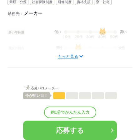
禁煙・分煙
社会保険制度
研修制度
資格支援
寮・社宅
メーカー
勤務先：
低い
高い
多い年齢層
男性
女性
男女の割合
もっと見る
ひとりで
みんなで
仕事の仕方
しずか
にぎやか
職場の様子
配属先部署：
応募バロメーター
製造部
今が
狙い目！
男女比
（男7：女3）
平均年齢
40歳
概要：
約1分でかんたん入力
業界
メーカー関連
応募する
応募する