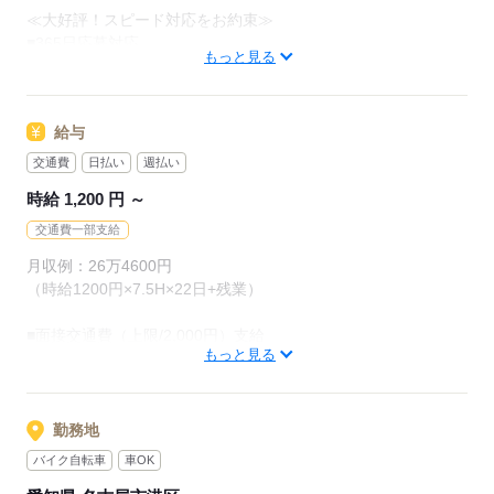
≪大好評！スピード対応をお約束≫
■365日応募対応
もっと見る
年中無休で毎日面接してます！
■面接当日に入寮可能
給与
自社寮だからこそ出来る即入寮対応
最短で面接日翌日にお仕事スタート！
交通費
日払い
週払い
時給 1,200 円 ～
■日払いOK！手数料無料◎
勤務初日に現金にてお渡し
交通費一部支給
（※上限規定あり）
月収例：26万4600円
（時給1200円×7.5H×22日+残業）
■家具・家電付き1R寮をご用意
完全個室寮あり
■面接交通費（上限/2,000円）支給
Wi-Fi完備でネット環境充実
もっと見る
領収書をお持ちいただければ
今なら2ヶ月間寮費無料！（規定有）
面接時の交通費もお渡しします◎
勤務地
応募する
応募する
バイク自転車
車OK