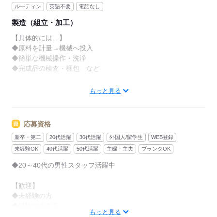
ルーティン
英語不要
電話なし
製造（組立・加工）
【具体的には…】
◆原料を計量→機械へ投入
◆簡単な機械操作・洗浄
◆完成品の検査・梱包 など
その他、付随する業務も
もっと見る
お願いします
入社後に充実した研修あり！
応募資格
未経験の方も安心して
新卒・第二
20代活躍
30代活躍
外国人/留学生
WEB登録
飛び込んできてくださいね◎
未経験OK
40代活躍
50代活躍
主婦・主夫
ブランクOK
少しでも興味がございましたら
◆20～40代の男性スタッフ活躍中
お気軽にご応募、ご連絡ください
お待ちしております！
【歓迎】
◆未経験の方
◆経験のある方
応募する
もっと見る
◆主婦（夫）の方