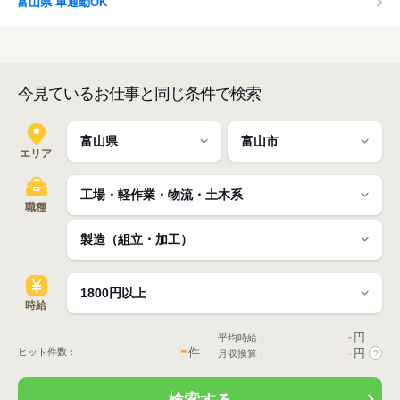
富山県 車通勤OK
今見ているお仕事と同じ条件で検索
エリア
職種
時給
-
円
平均時給：
-
件
ヒット件数：
-
円
月収換算：
?