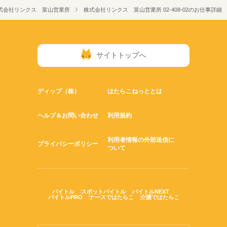
式会社リンクス 富山営業所
株式会社リンクス 富山営業所 02-408-02のお仕事詳細
サイトトップへ
ディップ（株）
はたらこねっととは
ヘルプ＆お問い合わせ
利用規約
利用者情報の外部送信に
プライバシーポリシー
ついて
バイトル
スポットバイトル
バイトルNEXT
バイトルPRO
ナースではたらこ
介護ではたらこ