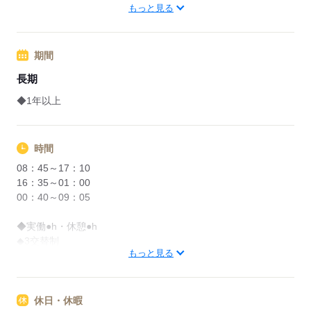
■車通勤OK
もっと見る
※詳細はお問い合わせください。
期間
応募する
長期
◆1年以上
時間
08：45～17：10
16：35～01：00
00：40～09：05
◆実働●h・休憩●h
◆3交替制
もっと見る
※22時～翌5時まで18歳以上の方（省令2号）
休日・休暇