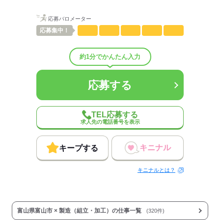
概要：
業界
医療・介護・福祉関連
応募バロメーター
応募
集中！
応募する
約1分でかんたん入力
応募する
TEL応募する
求人先の電話番号を表示
キニナル
キープする
キニナルとは？
富山県富山市 × 製造（組立・加工）の仕事一覧
(320件)