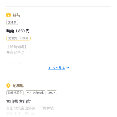
◆ブランクOK
給与
※22時～翌5時まで18歳以上の方（省令2号）
交通費
【待遇・福利厚生】
時給 1,850 円
◆社会保険制度
◆正社員登用制度
交通費一部支給
◆交通費規定支給
【給与備考】
◆車・バイク通勤OK
◆夜勤手当
◆夜勤手当
◆研修あり
＜収入例＞
◆制服あり
もっと見る
◆月収306,915円
◆社員食堂あり
◆空調完備
【交通費備考】
※月上限15,000円
勤務地
応募する
勤務地固定
バイク自転車
車OK
応募する
富山県 富山市
富山地鉄富山港線 下奥井駅
高山本線 富山駅