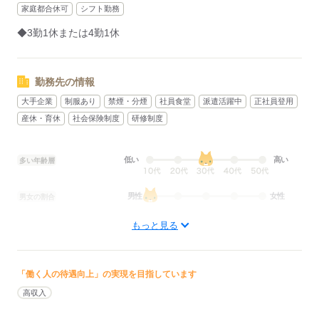
応募する
家庭都合休可
シフト勤務
◆3勤1休または4勤1休
勤務先の情報
大手企業
制服あり
禁煙・分煙
社員食堂
派遣活躍中
正社員登用
産休・育休
社会保険制度
研修制度
低い
高い
多い年齢層
男性
女性
男女の割合
もっと見る
ひとりで
みんなで
仕事の仕方
しずか
にぎやか
職場の様子
「働く人の待遇向上」の実現を目指しています
配属先部署：
高収入
男女比
（男8：女2）
平均年齢
35歳