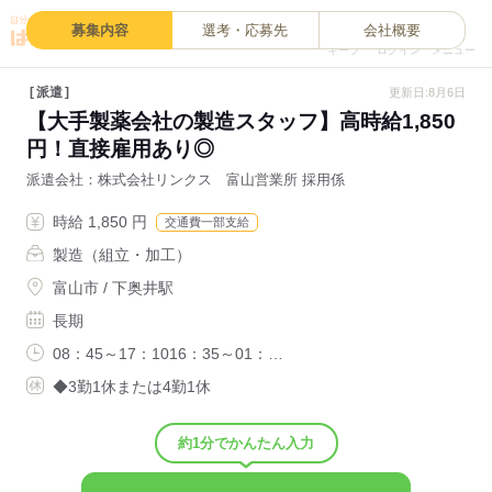
0
募集内容
選考・応募先
会社概要
キープ
ログイン
メニュー
派遣
更新日:8月6日
【大手製薬会社の製造スタッフ】高時給1,850
円！直接雇用あり◎
派遣会社
株式会社リンクス 富山営業所 採用係
時給 1,850 円
交通費一部支給
製造（組立・加工）
富山市 / 下奥井駅
長期
08：45～17：1016：35～01：…
◆3勤1休または4勤1休
約1分でかんたん入力