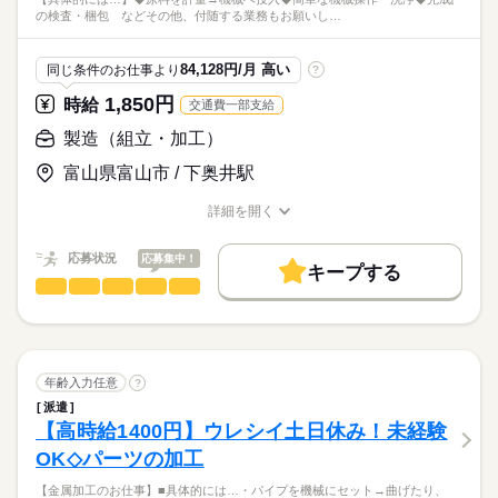
の検査・梱包 などその他、付随する業務もお願いし…
84,128円/月 高い
同じ条件のお仕事より
?
1,850円
時給
交通費一部支給
製造（組立・加工）
富山県富山市 / 下奥井駅
詳細を開く
職種/応募資格
お仕事の特徴
給与/時間/休日
応募状況
応募集中！
キープする
製造（組立・加工）
職種
低い
高い
多い年齢層
【具体的には…】
◆原料を計量→機械へ投入
男性
女性
男女の割合
◆簡単な機械操作・洗浄
続きを読む
◆完成品の検査・梱包 など
年齢入力任意
?
続きを読む
ひとりで
みんなで
仕事の仕方
派遣
その他、付随する業務も
【高時給1400円】ウレシイ土日休み！未経験
医療・介護・福祉関連
業界
お願いします
OK◇パーツの加工
しずか
にぎやか
応募資格
職場の様子
入社後に充実した研修あり！
【金属加工のお仕事】■具体的には…・パイプを機械にセット→曲げたり、
◆20～40代の男性スタッフ活躍中
未経験の方も安心して