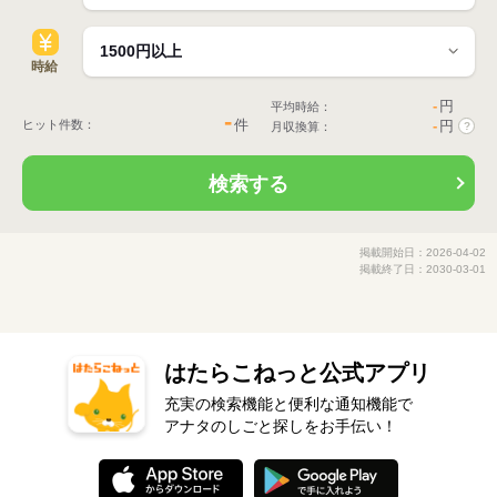
時給
-
円
平均時給：
-
件
ヒット件数：
-
円
月収換算：
?
検索する
掲載開始日：2026-04-02
掲載終了日：2030-03-01
はたらこねっと公式アプリ
充実の検索機能と便利な通知機能で
アナタのしごと探しをお手伝い！