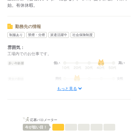
始。有休休暇。
勤務先の情報
制服あり
禁煙・分煙
派遣活躍中
社会保険制度
雰囲気：
工場内でのお仕事です。
低い
高い
多い年齢層
男性
女性
男女の割合
もっと見る
ひとりで
みんなで
仕事の仕方
しずか
にぎやか
職場の様子
配属先部署：
応募バロメーター
機械オペレーター
今が
狙い目！
人数
20人
男女比
（男6：女4）