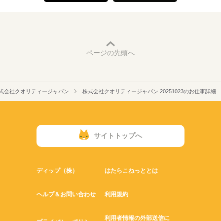
ページの先頭へ
式会社クオリティージャパン
株式会社クオリティージャパン 20251023のお仕事詳細
サイトトップへ
ディップ（株）
はたらこねっととは
ヘルプ＆お問い合わせ
利用規約
利用者情報の外部送信に