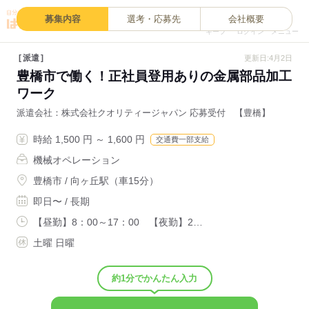
0
募集内容
選考・応募先
会社概要
キープ
ログイン
メニュー
派遣
更新日:4月2日
豊橋市で働く！正社員登用ありの金属部品加工
ワーク
派遣会社
株式会社クオリティージャパン 応募受付 【豊橋】
時給 1,500 円 ～ 1,600 円
交通費一部支給
機械オペレーション
豊橋市 / 向ヶ丘駅（車15分）
即日〜 / 長期
【昼勤】8：00～17：00 【夜勤】2…
土曜 日曜
約1分でかんたん入力