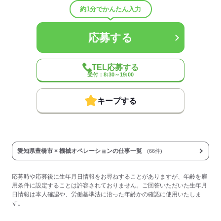
平均年齢
40歳
約1分でかんたん入力
概要：
業界
メーカー関連
応募する
事業内容
金属部品加工製造
従業員数
30～99人
TEL応募する
応募する
受付：8:30～19:00
キープする
愛知県豊橋市 × 機械オペレーションの仕事一覧
(66件)
応募時や応募後に生年月日情報をお尋ねすることがありますが、年齢を雇
用条件に設定することは許容されておりません。ご回答いただいた生年月
日情報は本人確認や、労働基準法に沿った年齢かの確認に使用いたしま
す。