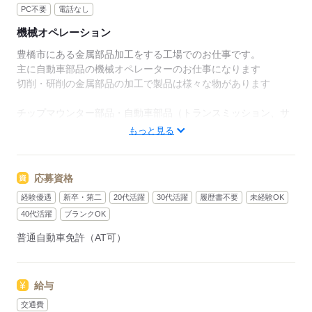
PC不要
電話なし
機械オペレーション
豊橋市にある金属部品加工をする工場でのお仕事です。
主に自動車部品の機械オペレーターのお仕事になります
切削・研削の金属部品の加工で製品は様々な物があります
チップマウンター部品・自動車部品（トランスミッション、サ
スペンション）など加工
もっと見る
応募する
応募資格
経験優遇
新卒・第二
20代活躍
30代活躍
履歴書不要
未経験OK
40代活躍
ブランクOK
普通自動車免許（AT可）
給与
交通費