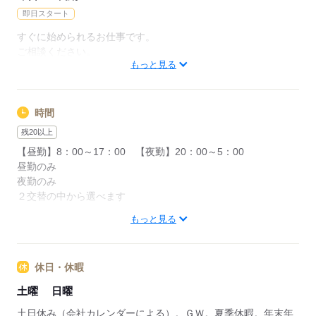
即日スタート
すぐに始められるお仕事です。
ご相談ください。
もっと見る
応募する
時間
残20以上
【昼勤】8：00～17：00 【夜勤】20：00～5：00
昼勤のみ
夜勤のみ
２交替の中から選べます
もっと見る
残業時間は毎日０～2時間あるため残業で稼ぎたいと思っている
方歓迎！
土曜出勤もあり
休日・休暇
土曜
日曜
応募する
土日休み（会社カレンダーによる）。ＧＷ。夏季休暇。年末年