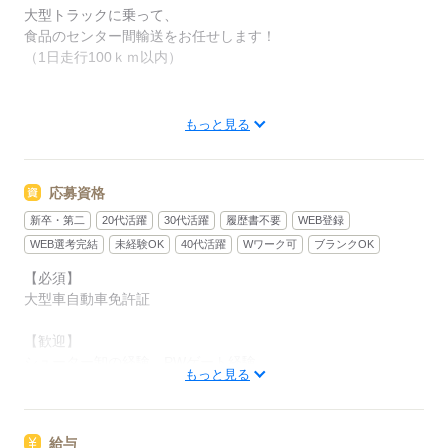
大型トラックに乗って、
食品のセンター間輸送をお任せします！
（1日走行100ｋｍ以内）
◎具体的には...？
もっと見る
食品は要冷蔵やドライの商品を扱います。
応募資格
パレット積み／シューター卸
新卒・第二
20代活躍
30代活躍
履歴書不要
WEB登録
で配送を行います。
WEB選考完結
未経験OK
40代活躍
Wワーク可
ブランクOK
個人差はあります、
【必須】
5日間～14日間程度で慣れることができます！
大型車自動車免許証
慣れるまでは社員が横に乗って
【歓迎】
丁寧に指導してくれます！
シューター卸の経験、PWゲート経験
もっと見る
残業ありでガッツリ稼げるので、
20代～40才まで活躍中！
「しっかり稼ぎたい！」という方にはおススメです★
給与