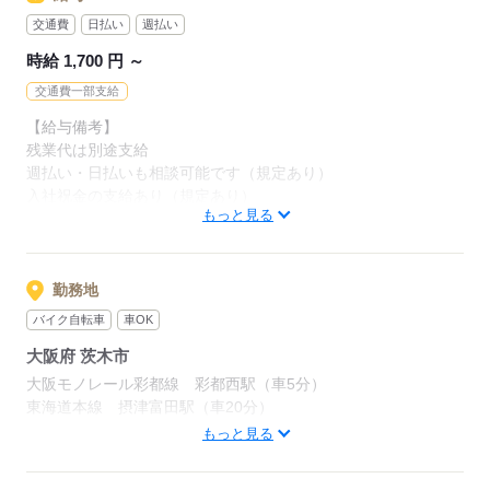
応募する
交通費
日払い
週払い
応募する
時給 1,700 円 ～
交通費一部支給
【給与備考】
残業代は別途支給
週払い・日払いも相談可能です（規定あり）
入社祝金の支給あり（規定あり）
もっと見る
法定手当あり
▼月収例
時給1,700円×8h×21h+残業60h＝
勤務地
387,600円+交通費
バイク自転車
車OK
大阪府 茨木市
【交通費備考】
マイカー・バイク・自転車等通勤OK
大阪モノレール彩都線 彩都西駅（車5分）
東海道本線 摂津富田駅（車20分）
東海道本線 茨木駅（車20分）
もっと見る
応募する