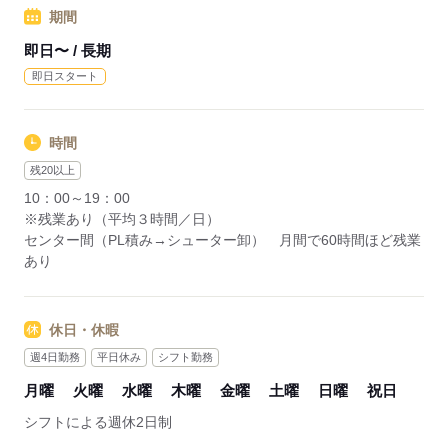
応募する
期間
即日〜 / 長期
即日スタート
時間
残20以上
10：00～19：00
※残業あり（平均３時間／日）
センター間（PL積み→シューター卸） 月間で60時間ほど残業
あり
休日・休暇
週4日勤務
平日休み
シフト勤務
月曜
火曜
水曜
木曜
金曜
土曜
日曜
祝日
シフトによる週休2日制