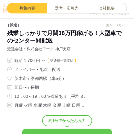
0
募集内容
選考・応募先
会社概要
キープ
ログイン
メニュー
派遣
更新日:4月7日
残業しっかりで月間38万円稼げる！大型車で
のセンター間配送
派遣会社
株式会社アーク 神戸支店
時給 1,700 円 ～
交通費一部支給
ドライバー・配達・配送
茨木市 / 彩都西駅（車5分）
即日〜 / 長期
10：00～19：00※残業あり（平均３…
月曜 火曜 水曜 木曜 金曜 土曜 日曜…
約1分でかんたん入力