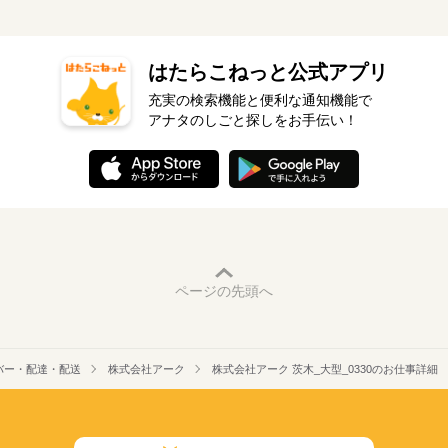
はたらこねっと公式アプリ
充実の検索機能と便利な通知機能で
アナタのしごと探しをお手伝い！
ページの先頭へ
バー・配達・配送
株式会社アーク
株式会社アーク 茨木_大型_0330のお仕事詳細