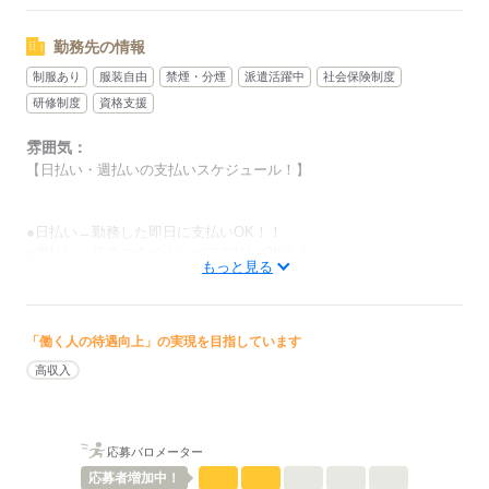
勤務先の情報
制服あり
服装自由
禁煙・分煙
派遣活躍中
社会保険制度
研修制度
資格支援
雰囲気：
【日払い・週払いの支払いスケジュール！】
●日払い→勤務した即日に支払いOK！！
●週払い→任意のタイミングで支払いOK！！
もっと見る
（例：月曜日から木曜日分のお給料を金曜でお支払い）
低い
高い
多い年齢層
「働く人の待遇向上」の実現を目指しています
男性
女性
男女の割合
高収入
ひとりで
みんなで
仕事の仕方
応募バロメーター
しずか
にぎやか
職場の様子
応募者
増加中！