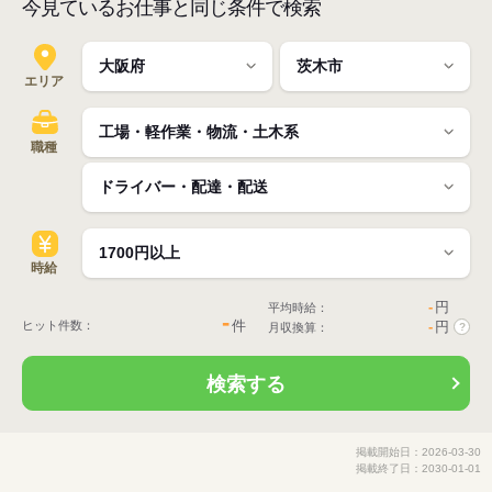
今見ているお仕事と同じ条件で検索
エリア
職種
時給
-
円
平均時給：
-
件
ヒット件数：
-
円
月収換算：
?
検索する
掲載開始日：2026-03-30
掲載終了日：2030-01-01