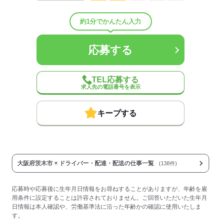
配属先部署：
男女比
（男10：女0）
約1分でかんたん入力
平均年齢
30歳
概要：
業界
運輸関連
応募する
応募する
TEL応募する
求人先の電話番号を表示
キープする
大阪府茨木市 × ドライバー・配達・配送の仕事一覧
(138件)
応募時や応募後に生年月日情報をお尋ねすることがありますが、年齢を雇
用条件に設定することは許容されておりません。ご回答いただいた生年月
日情報は本人確認や、労働基準法に沿った年齢かの確認に使用いたしま
す。