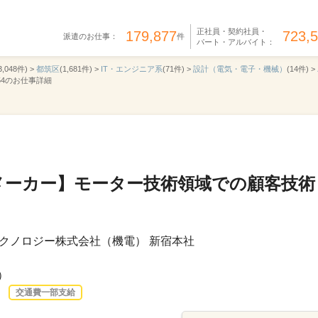
正社員・契約社員・
179,877
723,
派遣のお仕事：
件
パート・アルバイト：
3,048件) >
都筑区
(1,681件) >
IT・エンジニア系
(71件) >
設計（電気・電子・機械）
(14件) >
54のお仕事詳細
メーカー】モーター技術領域での顧客技術
クノロジー株式会社（機電） 新宿本社
）
交通費一部支給