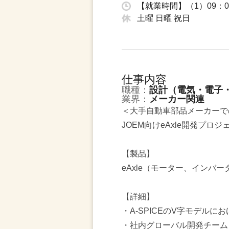
【就業時間】（1）09：0
土曜 日曜 祝日
仕事内容
職種：
設計（電気・電子
業界：
メーカー関連
＜大手自動車部品メーカーで
JOEM向けeAxle開発プ
【製品】
eAxle（モーター、インバ
【詳細】
・A-SPICEのV字モデルに
・社内グローバル開発チーム