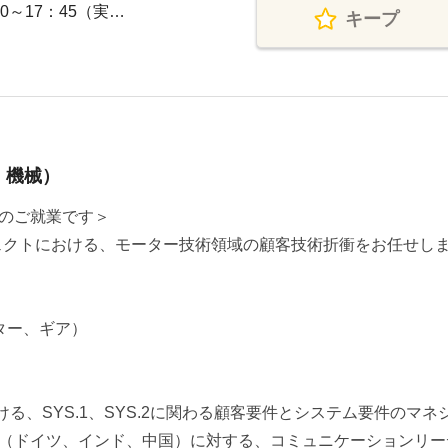
0～17：45（実…
キープ
・機械）
のご就業です＞
ロジェクトにおける、モーター技術領域の顧客技術折衝をお任せし
ーター、ギア）
おける、SYS.1、SYS.2に関わる顧客要件とシステム要件のマネ
（ドイツ、インド、中国）に対する、コミュニケーションリー