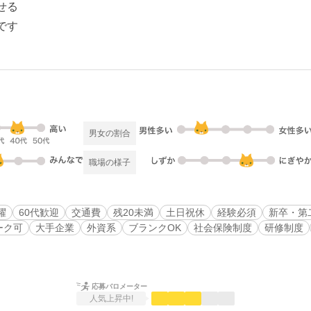
せる
です
男女の割合
職場の様子
躍
60代歓迎
交通費
残20未満
土日祝休
経験必須
新卒・第
ーク可
大手企業
外資系
ブランクOK
社会保険制度
研修制度
応募バロメーター
人気上昇中!