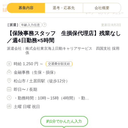
0
募集内容
選考・応募先
会社概要
キープ
ログイン
メニュー
派遣
?
更新日:8月2日
年齢入力任意
【保険事務スタッフ 生損保代理店】残業なし
／週4日勤務×5時間
派遣会社
株式会社東京海上日動キャリアサービス 四国支社 採用
係
時給 1,250 円 ～
交通費全額支給
金融事務（生保・損保）
松山市 / 土居田駅（徒歩12分）
即日〜 / 長期
・勤務時間：10時～15時（4時間）・勤…
土曜 日曜 祝日
約1分でかんたん入力