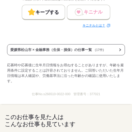
キニナル
キープする
キニナルとは？
愛媛県松山市 × 金融事務（生保・損保）の仕事一覧
(17件)
応募時や応募後に生年月日情報をお尋ねすることがありますが、年齢を雇
用条件に設定することは許容されておりません。ご回答いただいた生年月
日情報は本人確認や、労働基準法に沿った年齢かの確認に使用いたしま
す。
仕事No.
s266510-0022-000
管理番号：
377021
このお仕事を見た人は
こんなお仕事も見ています