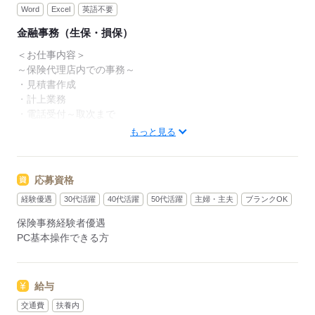
Word
Excel
英語不要
金融事務（生保・損保）
＜お仕事内容＞
～保険代理店内での事務～
・見積書作成
・計上業務
・電話受付～取次まで
・郵便物開封や仕分け
もっと見る
・電話応対
応募資格
応募する
経験優遇
30代活躍
40代活躍
50代活躍
主婦・主夫
ブランクOK
保険事務経験者優遇
PC基本操作できる方
給与
交通費
扶養内