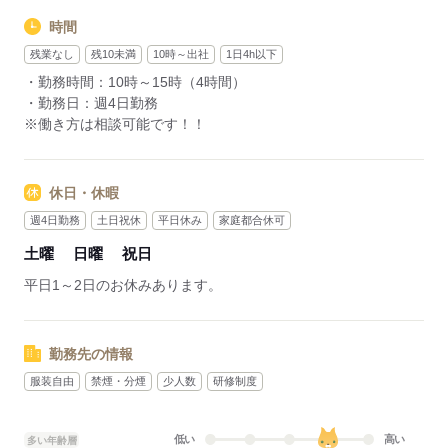
時間
残業なし
残10未満
10時～出社
1日4h以下
・勤務時間：10時～15時（4時間）
・勤務日：週4日勤務
※働き方は相談可能です！！
休日・休暇
週4日勤務
土日祝休
平日休み
家庭都合休可
土曜
日曜
祝日
平日1～2日のお休みあります。
勤務先の情報
服装自由
禁煙・分煙
少人数
研修制度
低い
高い
多い年齢層