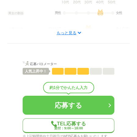
男性
女性
男女の割合
ひとりで
みんなで
仕事の仕方
もっと見る
しずか
にぎやか
職場の様子
配属先部署：
人数
3人
男女比
（男1：女2）
応募バロメーター
平均年齢
45歳
人気
上昇中！
概要：
業界
金融関連
事業内容
生損保代理店
約1分でかんたん入力
従業員数
1～29人
応募する
応募する
TEL応募する
受付：9:00～18:00
※上記時間外や土日祝日はWEB応募をお願いいたします。