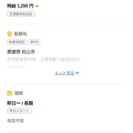
時給 1,250 円 ～
交通費全額支給
勤務地
勤務地固定
車OK
愛媛県 松山市
伊予鉄道郡中線 土居田駅（徒歩12分）
周辺情報：
もっと見る
・伊予鉄郡中線 土居田駅から徒歩12分 車通勤OK／駐車場完
備
・松山市中心部にもスグで大変便利な場所に立地！！
期間
即日〜 / 長期
応募する
即日スタート
相談可能