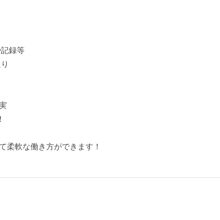
ク
や記録等
送り
実
！
て柔軟な働き方ができます！