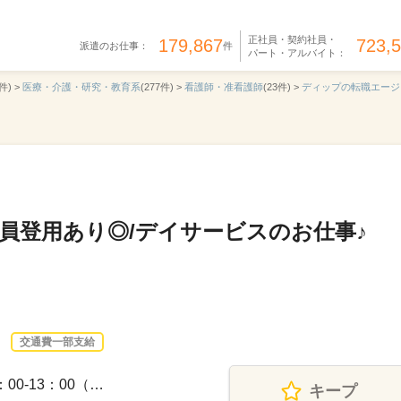
正社員・契約社員・
179,867
723,
派遣のお仕事：
件
パート・アルバイト：
件) >
医療・介護・研究・教育系
(277件) >
看護師・准看護師
(23件) >
ディップの転職エージ
社員登用あり◎/デイサービスのお仕事♪
交通費一部支給
00-13：00（…
キープ