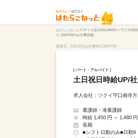
はたらこねっとTOP
>
大阪府
(63,043件) >
守口市
(932
ス 1264755のお仕事詳細
更新日：5月12日
お仕事No.1264755
[ パート・アルバイト ]
土日祝日時給UP/
求人会社：ツクイ守口南寺方
看護師・准看護師
時給 1,450 円 ～ 1,480 円
長期
■シフト日勤のみ■日勤9：