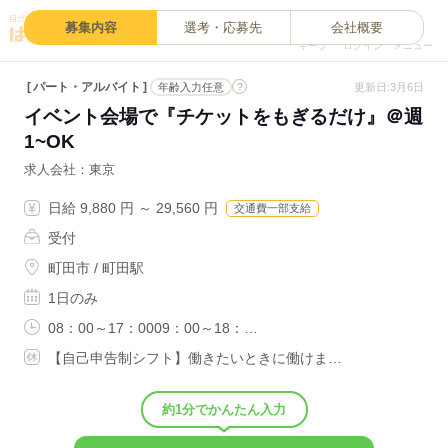
0
募集内容
選考・応募先
会社概要
キープ
ログイン
メニュー
パート・アルバイト
?
更新日:3月6日
年齢入力任意
イベント会場で『チケットをもぎるだけ』＠週
1~OK
求人会社
東京
日給 9,880 円 ～ 29,560 円
交通費一部支給
受付
町田市 / 町田駅
1日のみ
08：00～17：0009：00～18：…
【自己申告制シフト】働きたいときに働けま…
約1分でかんたん入力