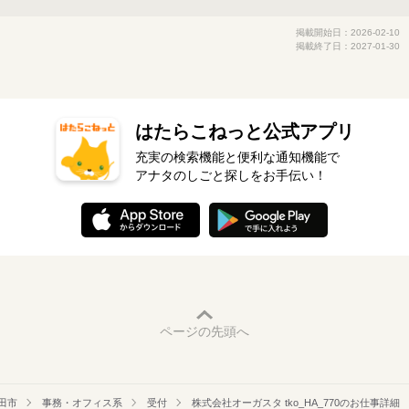
掲載開始日：2026-02-10
掲載終了日：2027-01-30
はたらこねっと公式アプリ
充実の検索機能と便利な通知機能で
アナタのしごと探しをお手伝い！
ページの先頭へ
田市
事務・オフィス系
受付
株式会社オーガスタ tko_HA_770のお仕事詳細