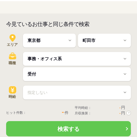
今見ているお仕事と同じ条件で検索
エリア
職種
時給
-
円
平均時給：
-
件
ヒット件数：
-
円
月収換算：
?
検索する