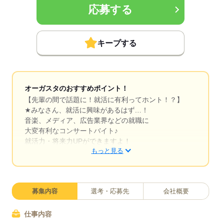
応募する
キープする
オーガスタのおすすめポイント！
【先輩の間で話題に！就活に有利ってホント！？】
★みなさん、就活に興味があるはず…！
音楽、メディア、広告業界などの就職に
大変有利なコンサートバイト♪
就活力・将来力UPができますよ！
もっと見る
＊…＊…＊…＊ 就活に有利なワケ ＊…＊…＊…＊
◇ 何万人ものお客さんを相手に
募集内容
選考・応募先
会社概要
◇業界の第一線で活躍
◇ プロスタッフと一緒にお仕事
仕事内容