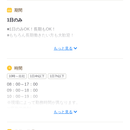
※規定あり（案件による）
期間
応募する
1日のみ
■1日のみOK！長期もOK！
■もちろん長期働きたい方も大歓迎！
月1回・週末だけなど時間があるときに働けます！！
もっと見る
1度登録をしておけば、申請をするだけで次のお仕事ゲット！
時間
応募する
10時～出社
1日4h以下
1日7h以下
08：00～17：00
09：00～18：00
10：00～19：00
※現場によって勤務時間が異なります。
※変形労働制。
もっと見る
※週の実働は40時間以内。