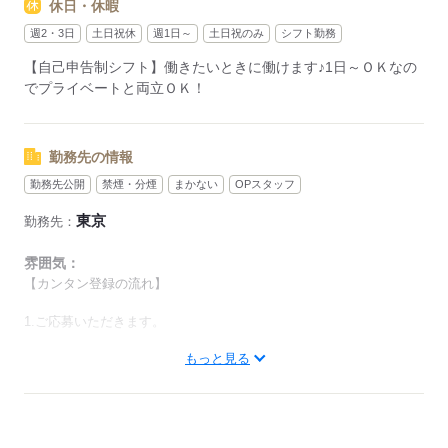
休日・休暇
★シフト／給与例
￣￣￣￣￣￣￣￣
週2・3日
土日祝休
週1日～
土日祝のみ
シフト勤務
【1】10：00-翌10：00 日給3万137円
【自己申告制シフト】働きたいときに働けます♪1日～ＯＫなの
【2】8：00-10：00/20：00-22：00 日給4000円
でプライベートと両立ＯＫ！
他
【3】12：00～23：00 日給1万2,156円
【4】10：00～23：00 日給1万4,689円
【5】18：00～翌8：00 日給1万7,474円など
勤務先の情報
勤務先公開
禁煙・分煙
まかない
OPスタッフ
・土日祝のみOK！
・気軽に週1日～OK！
東京
勤務先：
・ガッツリ週5日も歓迎！
雰囲気：
※勤務日数、時間はお気軽にご相談ください。
【カンタン登録の流れ】
1.ご応募いただきます。
応募する
もっと見る
2.サンクスメールが送信されます。
3.そご自身の情報を登録。
4.登録完了後、仕事の予約・応募ができるようになります。