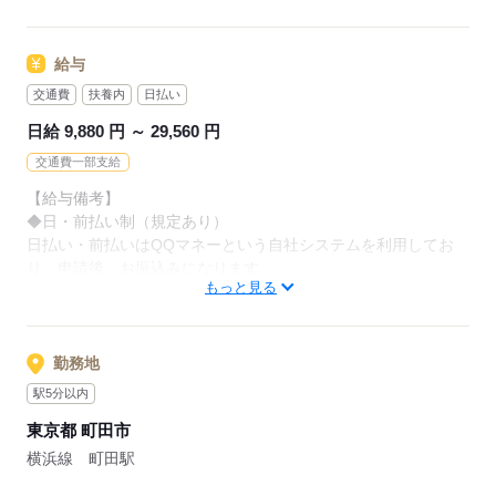
＜こんな方、歓迎＞
◇未経験者さん
給与
◇学生さん
◇フリーターさん
交通費
扶養内
日払い
◇Wワークの方
日給 9,880 円 ～ 29,560 円
交通費一部支給
応募する
【給与備考】
◆日・前払い制（規定あり）
日払い・前払いはQQマネーという自社システムを利用してお
り、申請後、お振込みになります。
もっと見る
登録の際にルールブックの必読お願い致します。
◆昇給あり
◆日給の最低保障有り（お仕事によって異なります。詳細はお
問合せ下さい）
勤務地
駅5分以内
★友だちと一緒に参加すると
東京都 町田市
日給500～5000円UP！（規定あり）
横浜線 町田駅
【交通費備考】