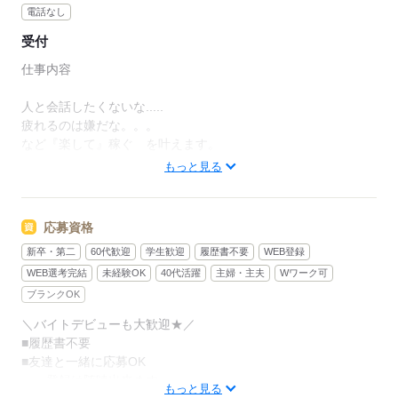
＊…＊…＊…＊…＊…＊…＊…＊…＊…＊…＊…＊…
電話なし
＊
受付
≪先輩の就職実績≫
仕事内容
＊某テレビ局
＊大手レコード会社
人と会話したくないな.....
＊大手通販会社 …etc
疲れるのは嫌だな。。。
など『楽して』稼ぐ を叶えます。
もっと見る
人気のお仕事の為、既に登録していただいてるスタッフで、
ご希望のエリア、日付が埋まってしまっている場合がございま
す。
応募資格
新卒・第二
60代歓迎
学生歓迎
履歴書不要
WEB登録
※大変人気のお仕事の為、日々埋まってしまう可能性もござい
ます。また、行政、国からの要請状況により、案件に変更がご
WEB選考完結
未経験OK
40代活躍
主婦・主夫
Wワーク可
ざいます。
ブランクOK
＼バイトデビューも大歓迎★／
■履歴書不要
応募する
■友達と一緒に応募OK
登録は随時出来ます。
もっと見る