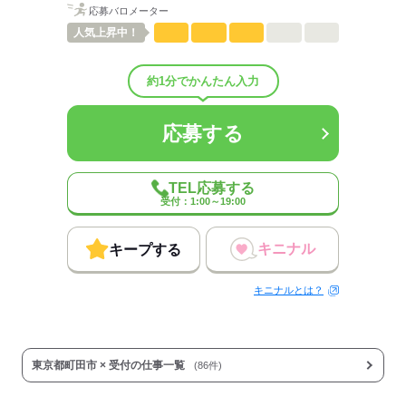
応募バロメーター
男性
女性
男女の割合
人気
上昇中！
ひとりで
みんなで
仕事の仕方
約1分でかんたん入力
しずか
にぎやか
職場の様子
配属先部署：
応募する
男女比
（男5：女5）
待遇・福利厚生：
≪ポイント≫
TEL応募する
◇1日だけの勤務もOK！日払い！
受付：1:00～19:00
◇うれしいお弁当・ドリンク支給
◇交通費規定内支給
◇短時間の場合最低保障アリ
キニナル
キープする
キニナルとは？
応募する
東京都町田市 × 受付の仕事一覧
(86件)