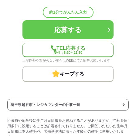
男女比
（男4：女6）
待遇・福利厚生：
約1分でかんたん入力
■扶養控除内勤務可能
■昇給あり（年1回）
■オーケー調剤薬局での調剤のお薬代一部負担
応募する
（規定あり）
■更衣室（共用ロッカー）あり
■休憩室あり
TEL応募する
※レンジ・電気ポット・冷蔵庫完備
受付：8:30～21:30
■制服貸与
上記以外や繋がらない場合はWEBにてご応募お願いします
※防寒用にブルゾンの貸し出しも◎
※レジのみカーディガンの貸出あり
キープする
■年始三が日休業
■有給休暇あり（6ヵ月後付与）
■労災保険あり
■交通費全額支給（規定あり）
■慶弔見舞金等
埼玉県越谷市 × レジカウンターの仕事一覧
■永年勤続表彰
※青果や水産、総菜などの
応募時や応募後に生年月日情報をお尋ねすることがありますが、年齢を雇
食材を扱う部門ではマスク着用
用条件に設定することは許容されておりません。ご回答いただいた生年月
レジ・グロサリー・ハローマンは任意
日情報は本人確認や、労働基準法に沿った年齢かの確認に使用いたしま