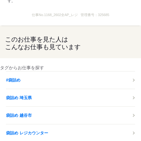
す。
※当店は屋内全面禁煙です
仕事No.
1168_2602全AP_レジ
管理番号：
325685
kkw_dm2203
応募する
このお仕事を見た人は
こんなお仕事も見ています
タグからお仕事を探す
#袋詰め
袋詰め 埼玉県
袋詰め 越谷市
袋詰め レジカウンター