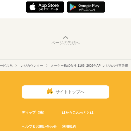
ページの先頭へ
ービス系
レジカウンター
オーケー株式会社 1168_2602全AP_レジのお仕事詳細
サイトトップへ
ディップ（株）
はたらこねっととは
ヘルプ＆お問い合わせ
利用規約