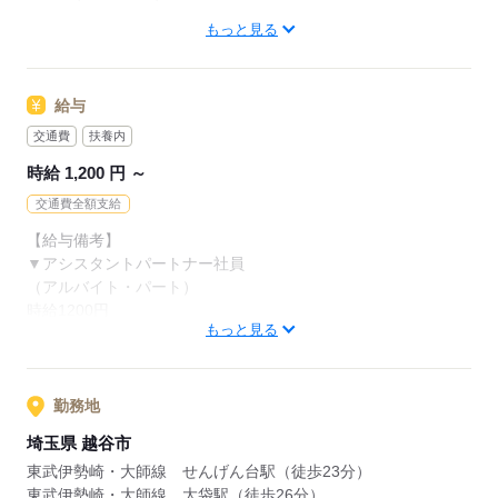
練習用レジを終えた後は、先輩と一緒に
応募する
もっと見る
実際のレジに入ってお客様対応がスタート。
【こんな人におすすめ】
・接客の仕事をしたいけど未経験で不安
わからないことがあれば、
・人との交流が好き
給与
アドバイスをもらいながら始められるほか
習得度に応じて研修期間を調整しているので
【こんな人が活躍中】
交通費
扶養内
安心してレジデビューできます。
・学生、主婦（夫）、フリーター
時給 1,200 円 ～
・定年退職後の方
交通費全額支給
どの雇用形態でもＷワークOKに！
【給与備考】
※以下の条件あり
▼アシスタントパートナー社員
・オーケーと他社の勤務時間の
（アルバイト・パート）
合計が週40時間以下の場合
時給1200円
・競合スーパーは不可
もっと見る
■昇給あり（年1回）
・日曜手当（日曜出勤時 時給＋100円）
応募する
勤務地
［交通費］全額支給 ※規定あり
埼玉県 越谷市
東武伊勢崎・大師線 せんげん台駅（徒歩23分）
応募する
東武伊勢崎・大師線 大袋駅（徒歩26分）