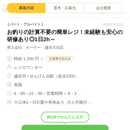
0
募集内容
選考・応募先
会社概要
キープ
ログイン
メニュー
パート・アルバイト
更新日:8月3日
お釣りの計算不要の簡単レジ！未経験も安心の
研修あり◎1日2h～
求人会社
オーケー 越谷大泊店
時給 1,200 円 ～
交通費全額支給
レジカウンター
越谷市 / せんげん台駅（徒歩23分）
長期
6：00～22：00＜営業時間＞ 8：3…
※公休2～5日/週※有休あり（6ヵ月後付…
約1分でかんたん入力