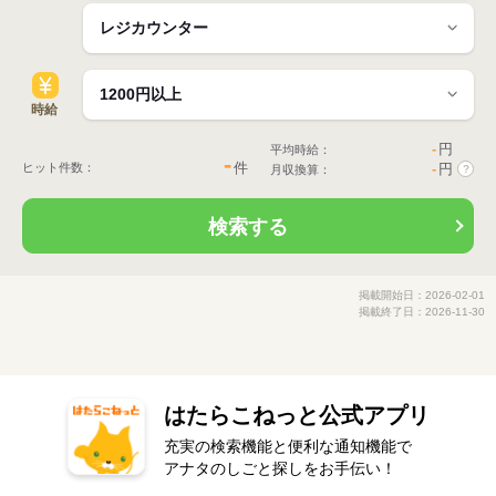
時給
-
円
平均時給：
-
件
ヒット件数：
-
円
月収換算：
?
検索する
掲載開始日：2026-02-01
掲載終了日：2026-11-30
はたらこねっと公式アプリ
充実の検索機能と便利な通知機能で
アナタのしごと探しをお手伝い！