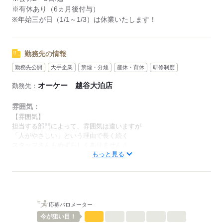
（アシスタントパートナー社員）
※有休あり（6ヵ月後付与）
・勤務日数：2～5日/週
※年始三が日（1/1～1/3）は休業いたします！
・勤務時間：20時間未満/週
・実働時間：2～10時間/日
（実働時間に応じて休憩あり）
勤務先の情報
※18歳未満の場合は、実働2～8時間/日
勤務先公開
大手企業
禁煙・分煙
産休・育休
研修制度
※募集時間は職種により異なる場合があります。
オーケー 越谷大泊店
勤務先：
年末繁忙期12/28～31、年始営業初日1/4、
棚卸日（数ヶ月に一度を予定）につきましては、
雰囲気：
出勤のご協力をお願いしております。
【雰囲気】
担当する部門によって、雰囲気は違いますが
「人がやさしい」という理由で長く続く
年始三が日（1/1～1/3）は休業です。
スタッフさんもめずらしくありません！
※店舗により変動あり
もっと見る
男性
女性
男女の割合
勤務開始日はご相談の上決定します！
安心してご相談ください。
ひとりで
みんなで
仕事の仕方
応募バロメーター
応募する
しずか
にぎやか
職場の様子
今が
狙い目！
配属先部署：