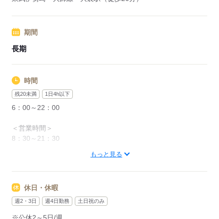
期間
長期
時間
残20未満
1日4h以下
6：00～22：00
＜営業時間＞
8：30～21：30
もっと見る
＜時間曜日固定シフト＞
面接時に勤務シフトを相談し、決定します。
都度、シフト調整の相談は可能です。
休日・休暇
＜募集形態＞
週2・3日
週4日勤務
土日祝のみ
▼アルバイト・パート
※公休2～5日/週