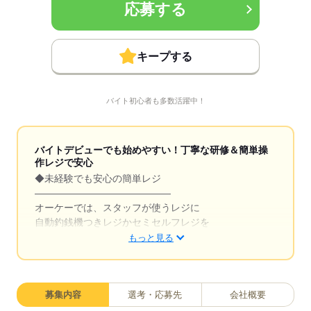
応募する
キープする
バイト初心者も多数活躍中！
バイトデビューでも始めやすい！丁寧な研修＆簡単操
作レジで安心
◆未経験でも安心の簡単レジ
――――――――――――――
オーケーでは、スタッフが使うレジに
自動釣銭機つきレジかセミセルフレジを
導入しています。
もっと見る
・自動釣銭機の場合
商品のスキャンをして支払いを済ませたら
自動でお釣りが出てくるレジです。
募集内容
選考・応募先
会社概要
お釣りの計算ミスが起こらないので