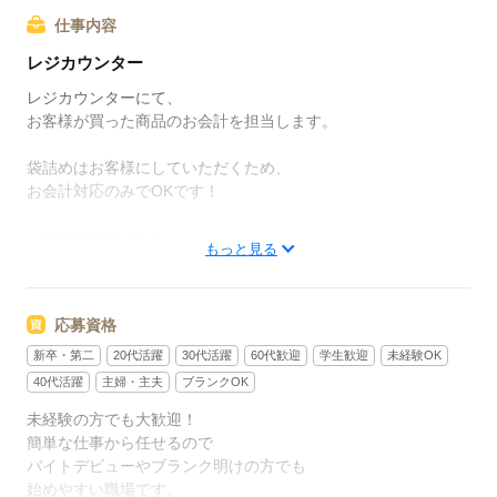
未経験でも安心して始められます。
仕事内容
レジカウンター
・セミセルフレジの場合
商品のスキャンをしたら
レジカウンターにて、
そのまま専用のお会計機に誘導して完了！
お客様が買った商品のお会計を担当します。
お釣りのお渡しが全くないので
効率的に作業できるレジです。
袋詰めはお客様にしていただくため、
お会計対応のみでOKです！
◆安心の研修
＜おすすめポイント＞
もっと見る
―――――――
●セミセルフレジ
オーケーでは先輩との
商品のバーコード読み取りするだけ。
マンツーマンでの研修も実施中です！
お金の受け渡しは一切ないため、
応募資格
バイトデビューの方でも安心して始められます。
最初は接客のあいさつや
新卒・第二
20代活躍
30代活躍
60代歓迎
学生歓迎
未経験OK
受け答えの仕方を覚えた後
●研修
40代活躍
主婦・主夫
ブランクOK
練習用のレジで操作方法を覚えます。
まずはレジの使い方は接客の仕方を覚えます。
未経験の方でも大歓迎！
その後は、先輩と2人体制で
いきなり店舗スタートではないので、
簡単な仕事から任せるので
実際のレジに入って対応をスタート。
落ち着いてレジの使い方を学べます。
バイトデビューやブランク明けの方でも
始めやすい職場です。