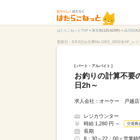
はたらこねっとTOP
>
東京都
(125,623件) >
品川区
(4,
更新日：8月3日
お仕事No.1063_2602全AP_レジ
[ パート・アルバイト ]
お釣りの計算不要
日2h～
求人会社：オーケー 戸越店
レジカウンター
時給 1,280 円 ～
交通費
長期
8：30～22：00＜営業時