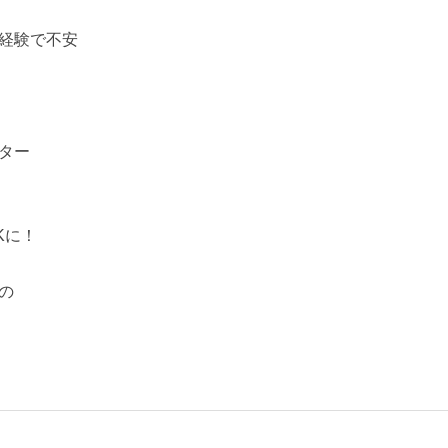
経験で不安
ター
Kに！
の