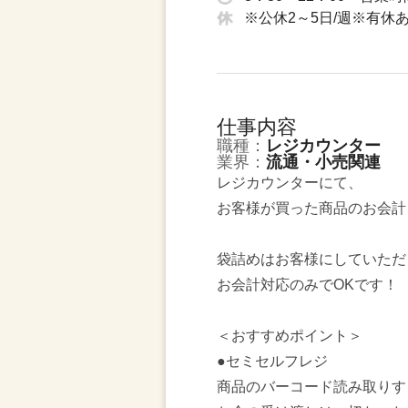
※公休2～5日/週※有休
仕事内容
職種：
レジカウンター
業界：
流通・小売関連
レジカウンターにて、
お客様が買った商品のお会計
袋詰めはお客様にしていただ
お会計対応のみでOKです！
＜おすすめポイント＞
●セミセルフレジ
商品のバーコード読み取りす