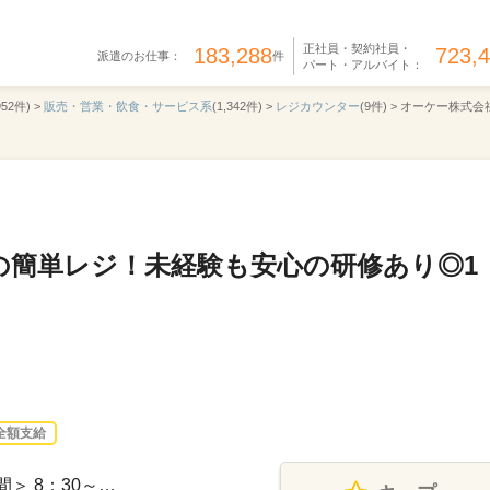
正社員・契約社員・
183,288
723,
派遣のお仕事：
件
パート・アルバイト：
952件) >
販売・営業・飲食・サービス系
(1,342件) >
レジカウンター
(9件) >
オーケー株式会社 
の簡単レジ！未経験も安心の研修あり◎1
全額支給
間＞ 8：30～…