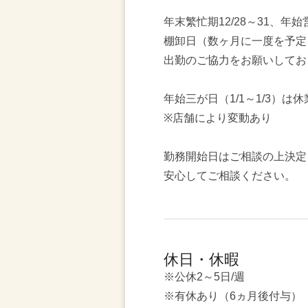
年末繁忙期12/28～31、年始
棚卸日（数ヶ月に一度を予定
出勤のご協力をお願いしてお
年始三が日（1/1～1/3）は
※店舗により変動あり
勤務開始日はご相談の上決定
安心してご相談ください。
休日・休暇
※公休2～5日/週
※有休あり（6ヵ月後付与）