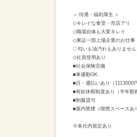
＜ 待遇・福利厚生 ＞
◇キレイな食堂・売店アリ
◇職場自体も大変キレイ
◇東証一部上場企業のお仕事
◇匂いも油汚れもありません
◇社員登用あり
■社会保険完備
■車通勤OK
■日・週払いあり（1日3000
■有給休暇制度あり（半年勤
■制服貸与
■屋内禁煙（喫煙スペースあ
※各社内規定あり