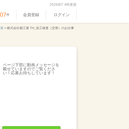
2026/8/7 4時更新
407
会員登録
ログイン
件
工業
>
株式会社都工業 TH_加工検査（交替）のお仕事
ページ下部に動画メッセージを
載せていますのでご覧くださ
い！応募お待ちしています！