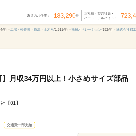
正社員・契約社員・
183,290
723,
派遣のお仕事：
件
パート・アルバイト：
04件) >
工場・軽作業・物流・土木系
(1,511件) >
機械オペレーション
(152件) >
株式会社都
可】月収34万円以上！小さめサイズ部品
社【01】
交通費一部支給