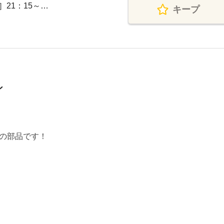
2］21：15～…
キープ
ン
の部品です！