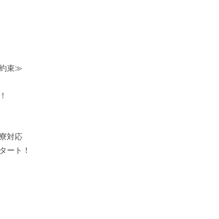
約束≫
！
寮対応
タート！