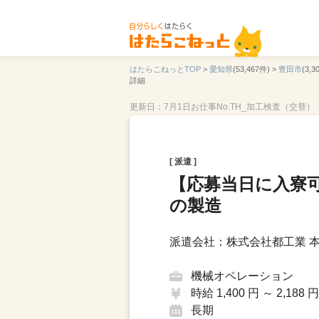
はたらこねっとTOP
>
愛知県
(53,467件) >
豊田市
(3,3
詳細
更新日：7月1日
お仕事No.TH_加工検査（交替）
[ 派遣 ]
【応募当日に入寮
の製造
派遣会社：株式会社都工業 本
機械オペレーション
時給 1,400 円 ～ 2,188 円
長期