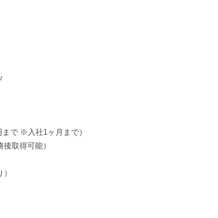
♪
円まで ※入社1ヶ月まで）
務後取得可能）
り）